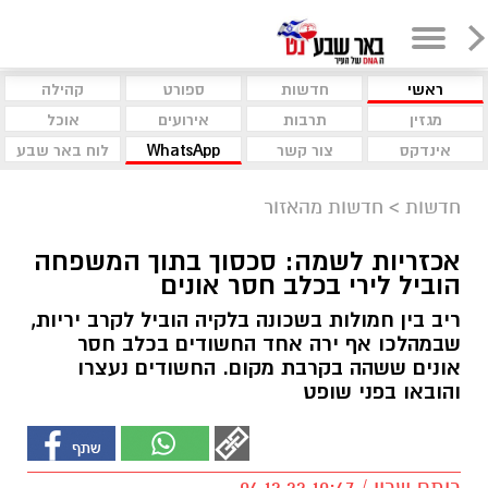
ראשי
חדשות
ספורט
קהילה
מגזין
תרבות
אירועים
אוכל
אינדקס
צור קשר
WhatsApp
לוח באר שבע
חדשות
>
חדשות מהאזור
אכזריות לשמה: סכסוך בתוך המשפחה
הוביל לירי בכלב חסר אונים
ריב בין חמולות בשכונה בלקיה הוביל לקרב יריות,
שבמהלכו אף ירה אחד החשודים בכלב חסר
אונים ששהה בקרבת מקום. החשודים נעצרו
והובאו בפני שופט
רותם שרון / 10:47 04.12.22