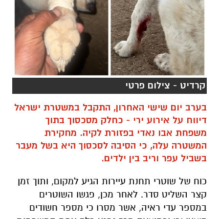
קרדיט - צילום פרטי
בערב יום שישי האחרון, התקבל במשטרת ישראל
דיווח על אירוע ירי - כחלק מסכסוך בתוך
משפחת אבו נאדי בפזורת לקיה. מחקירת
המשטרה עלה, כי הסיבה לסכסוך היא בשל מעבר
בשביל עפר וריב בין ילדים.
כוח של שוטרי תחנת עיירות הגיע למקום, ותוך זמן
קצר השליט סדר. לאחר מכן, פגשו השוטרים
במספר עדי ראיה, אשר מסרו כי מספר חשודים
ביצעו ירי וכתוצאה מכך נפגע כלב אחת המשפחות,
אף היא מחמולת אבו נאדי. בפעילות משטרתית
מהירה שנערכה במקום, נעצרו שני חשודים
מהחמולה כבני 20 ובמהלך היממה האחרונה הם