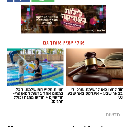
אולי יעניין אותך גם
☎ לחצו כאן לרשימת עורכי דין
חוויית הקיץ המושלמת: הכל
בבאר שבע - אינדקס באר שבע
במקום אחד ברשת הקאנטרי-
נט
חודשיים + חודש מתנה (כולל
החגים!)
חדשות
ארסנל צה"לי בלב היישובים: רובי M-16
ורימוני מטול נתפסו בפשיטות
המשטרה
המאבק בפשיעה ובאלימות בחברה הערבית