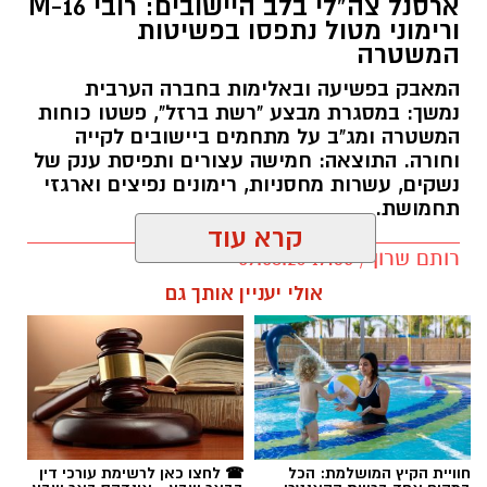
נמשך: במסגרת מבצע "רשת ברזל", פשטו כוחות
המשטרה ומג"ב על מתחמים ביישובים לקייה
וחורה. התוצאה: חמישה עצורים ותפיסת ענק של
נשקים, עשרות מחסניות, רימונים נפיצים וארגזי
תחמושת.
קרא עוד
רותם שרון / 17:35 09.08.26
אולי יעניין אותך גם
תגים:
משטרה
חוויית הקיץ המושלמת: הכל
☎ לחצו כאן לרשימת עורכי דין
במקום אחד ברשת הקאנטרי-
בבאר שבע - אינדקס באר שבע
חודשיים + חודש מתנה (כולל
נט
החגים!)
חדשות