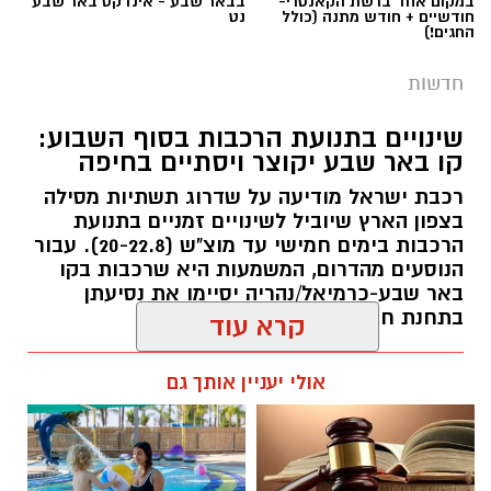
שינויים בתנועת הרכבות בסוף השבוע:
קו באר שבע יקוצר ויסתיים בחיפה
רכבת ישראל מודיעה על שדרוג תשתיות מסילה
בצפון הארץ שיוביל לשינויים זמניים בתנועת
הרכבות בימים חמישי עד מוצ"ש (20-22.8). עבור
הנוסעים מהדרום, המשמעות היא שרכבות בקו
באר שבע-כרמיאל/נהריה יסיימו את נסיעתן
בתחנת חיפה מרכז השמונה.
קרא עוד
רותם שרון / 16:30 09.08.26
קרדיט: משטרת ישראל
אולי יעניין אותך גם
המאבק בפשיעה ובאלימות בחברה הערבית
נמשך. במסגרת מבצע "רשת ברזל" עליו הנחה
מפכ"ל המשטרה, המשיכו בסוף השבוע שוטרי
המחוז הדרומי ולוחמי מג"ב דרום בפעילות
תגים:
רכבת ישראל
אינטנסיבית נגד תופעות הירי והחזקת האמל"ח
☎ לחצו כאן לרשימת עורכי דין
חוויית הקיץ המושלמת: הכל
הבלתי חוקי.
בבאר שבע - אינדקס באר שבע
במקום אחד ברשת הקאנטרי-
נט
חודשיים + חודש מתנה (כולל