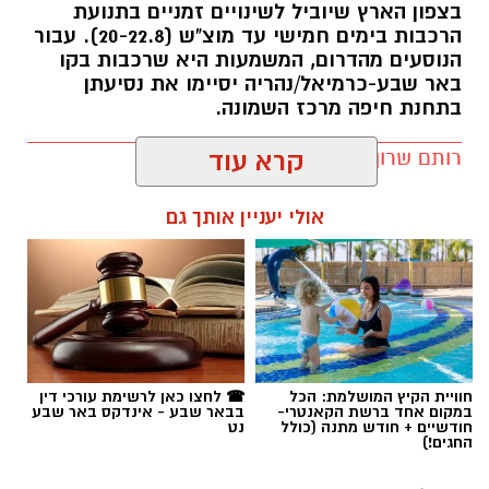
בצפון הארץ שיוביל לשינויים זמניים בתנועת
הרכבות בימים חמישי עד מוצ"ש (20-22.8). עבור
הנוסעים מהדרום, המשמעות היא שרכבות בקו
באר שבע-כרמיאל/נהריה יסיימו את נסיעתן
בתחנת חיפה מרכז השמונה.
רותם שרון / 16:30 09.08.26
קרא עוד
קרדיט: משטרת ישראל
אולי יעניין אותך גם
המאבק בפשיעה ובאלימות בחברה הערבית
נמשך. במסגרת מבצע "רשת ברזל" עליו הנחה
מפכ"ל המשטרה, המשיכו בסוף השבוע שוטרי
המחוז הדרומי ולוחמי מג"ב דרום בפעילות
תגים:
רכבת ישראל
אינטנסיבית נגד תופעות הירי והחזקת האמל"ח
הבלתי חוקי.
חוויית הקיץ המושלמת: הכל
☎ לחצו כאן לרשימת עורכי דין
הפעילות מתמקדת באיתור נשקים, סיכול אירועי ירי
במקום אחד ברשת הקאנטרי-
בבאר שבע - אינדקס באר שבע
חודשיים + חודש מתנה (כולל
נט
ומניעת הסלמה בסכסוכים אלימים, במטרה להנחית
החגים!)
מכה על מחוללי הפשיעה באזור ולחזק את ביטחון