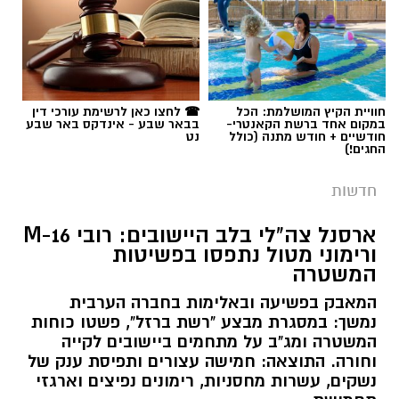
חוויית הקיץ המושלמת: הכל
☎ לחצו כאן לרשימת עורכי דין
במקום אחד ברשת הקאנטרי-
בבאר שבע - אינדקס באר שבע
חודשיים + חודש מתנה (כולל
נט
החגים!)
חדשות
ארסנל צה"לי בלב היישובים: רובי M-16
ורימוני מטול נתפסו בפשיטות
המשטרה
המאבק בפשיעה ובאלימות בחברה הערבית
נמשך: במסגרת מבצע "רשת ברזל", פשטו כוחות
המשטרה ומג"ב על מתחמים ביישובים לקייה
וחורה. התוצאה: חמישה עצורים ותפיסת ענק של
נשקים, עשרות מחסניות, רימונים נפיצים וארגזי