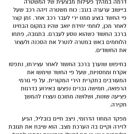
דרמה במהלך פעילות מבצעית של המשטרה
ביישוב ערערה בנגב: כוח משטרה זיהה רכב שעל
פי החשד בוצע ממנו ירי לעבר רכב אחר. זמן קצר
לאחר מכן, לוחמי יחידת יואב שהיו במקום הבחינו
ברכב החשוד כשהוא נוסע לעברם. בתגובה, פתחו
הלוחמים באש במטרה לנטרל את הסכנה ולעצור
את החשודים.
בחיפוש שנערך ברכב החשוד לאחר עצירתו, נתפסו
אקדח ומחסניות, שעל פי החשד שימשו את
המעורבים בתקרית הירי המקורית. על פי גורמי
הרפואה, חמישה גברים נפצעו באירוע בדרגות
פציעה שונות, ושלושה מתוכם נעצרו להמשך
חקירה.
מפקד המחוז הדרומי, ניצב חיים בובליל, הגיע
לזירה וקיים בה הערכת מצב. הוא שיבח את תגובת