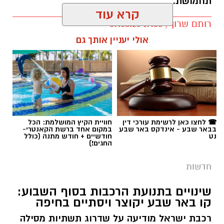
תחמושת.
קרא עוד
רותם שרון / 17:35 09.08.26
אולי יעניין אותך גם
תגים:
משטרה
☎ לחצו כאן לרשימת עורכי דין
חוויית הקיץ המושלמת: הכל
בבאר שבע - אינדקס באר שבע
במקום אחד ברשת הקאנטרי-
נט
חודשיים + חודש מתנה (כולל
החגים!)
חדשות
שינויים בתנועת הרכבות בסוף השבוע:
קו באר שבע יקוצר ויסתיים בחיפה
רכבת ישראל מודיעה על שדרוג תשתיות מסילה