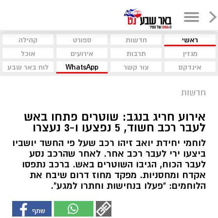
ראשי
חדשות
ספורט
קהילה
מגזין
תרבות
אירועים
אוכל
אינדקס
צור קשר
WhatsApp
לוח באר שבע
חדשות
אירוע חריג בנגב: שוטרים פתחו באש
לעבר רכב חשוד, 5 נפצעו ו-3 נעצרו
לוחמי יחידת יואב זיהו רכב שעל פי החשד יושביו
ביצעו ירי לעבר רכב אחר. לאחר שהרכב נסע
לעבר הכוח, הגיבו השוטרים באש. ברכב נתפסו
אקדח ומחסניות. מפקד מחוז דרום שיבח את
הלוחמים: "פעלו בנחישות וחתרו למגע".