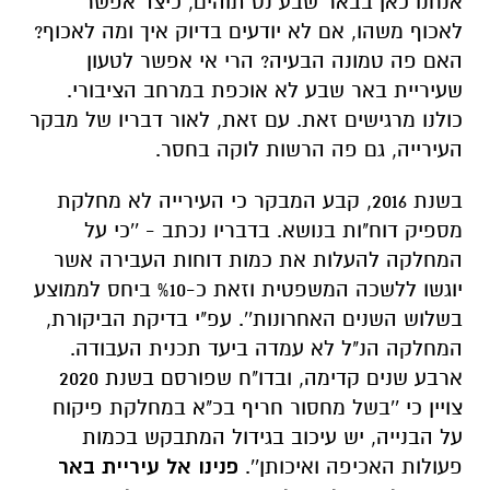
אנחנו כאן בבאר שבע נט תוהים, כיצד אפשר
לאכוף משהו, אם לא יודעים בדיוק איך ומה לאכוף?
האם פה טמונה הבעיה? הרי אי אפשר לטעון
שעיריית באר שבע לא אוכפת במרחב הציבורי.
כולנו מרגישים זאת. עם זאת, לאור דבריו של מבקר
העירייה, גם פה הרשות לוקה בחסר.
בשנת 2016, קבע המבקר כי העירייה לא מחלקת
מספיק דוח"ות בנושא. בדבריו נכתב - ''כי על
המחלקה להעלות את כמות דוחות העבירה אשר
יוגשו ללשכה המשפטית וזאת כ-%10 ביחס לממוצע
בשלוש השנים האחרונות''. עפ"י בדיקת הביקורת,
המחלקה הנ"ל לא עמדה ביעד תכנית העבודה.
ארבע שנים קדימה, ובדו"ח שפורסם בשנת 2020
צויין כי ''בשל מחסור חריף בכ"א במחלקת פיקוח
על הבנייה, יש עיכוב בגידול המתבקש בכמות
פעולות האכיפה ואיכותן''.
פנינו אל עיריית באר