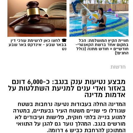
תגים:
כרמית
חוויית הקיץ המושלמת: הכל
☎ לחצו כאן לרשימת עורכי דין
במקום אחד ברשת הקאנטרי-
בבאר שבע - אינדקס באר שבע
חודשיים + חודש מתנה (כולל
נט
החגים!)
חדשות
מבצע נטיעות ענק בנגב: כ-6,000 דונם
באזור ואדי ענים למניעת השתלטות על
אדמות מדינה
המדינה החלה בעבודות נטיעה נרחבות בשטח
שגודלו פי שניים משטח העיר גבעתיים, במטרה
למנוע בנייה בלתי חוקית, פלישות ועיבודים לא
מורשים בנגב. המהלך נועד גם להגן על התוואי
המתוכנן להרחבת כביש 6 דרומה.