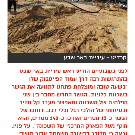
קרדיט - עיריית באר שבע
לפני כשבועיים הודיע ראש עיריית באר שבע
בהתרגשות רבה דרך עמוד הפייסבוק שלו -
"בשעה טובה ומוצלחת פתחנו לתנועה את הגשר
בשכונת כלניות. הגשר החדש מחבר בין שני
הפלחים של השכונה ומאפשר מעבר קל מהיר
ובטיחותי של הולכי רגל וכלי רכב. רוחבו של
הגשר כ-13 מטרים ואורכו כ-140 מטרים, והוא
מונף מעל הפארק המרכזי של השכונה''. על פניו,
נראה כי מדובר בבשורה משמחת עבור תושבי