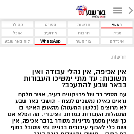
ראשי
חדשות
ספורט
קהילה
מגזין
תרבות
אירועים
אוכל
אינדקס
צור קשר
WhatsApp
לוח באר שבע
חדשות
אין אכיפה, אין נהלי עבודה ואין
תשובות: עד מתי ימשיכו העבודות
בבאר שבע להתעכב?
עם מספר רב של פרויקטים בעיר, אשר חלקם
נראים כאילו נמשכים לנצח - תושבי באר שבע
לא מרוצים (בלשון המעטה) מהאופן האיטי בו
מתנהלות העבודות במרחב הציבורי. מה הפלא אם
כך שאין מסמך מדיניות מסודר בדבר אכיפה, אין
שום כלי לאכוף עיכובים בבנייה ומי שסובל בסוף