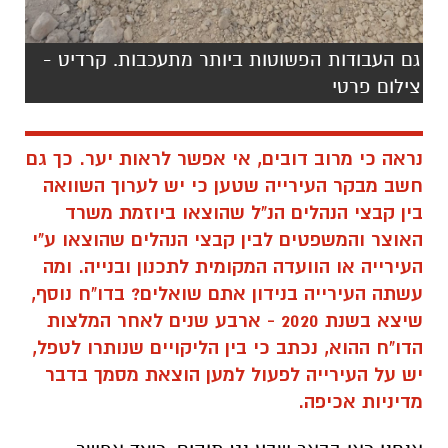
גם העבודות הפשוטות ביותר מתעכבות. קרדיט -
צילום פרטי
נראה כי מרוב דובים, אי אפשר לראות יער. כך גם
חשב מבקר העירייה שטען
כי יש לערוך השוואה
בין קבצי הנהלים הנ"ל שהוצאו ביוזמת משרד
האוצר והמשפטים לבין קבצי הנהלים שהוצאו ע"י
העירייה או הוועדה המקומית לתכנון ובנייה. ומה
עשתה העירייה בנידון אתם שואלים? בדו"ח נוסף,
שיצא בשנת 2020 - ארבע שנים לאחר המלצות
הדו"ח ההוא, נכתב כי בין הליקויים שנותרו לטפל,
יש על העירייה לפעול למען הוצאת מסמך בדבר
מדיניות אכיפה.