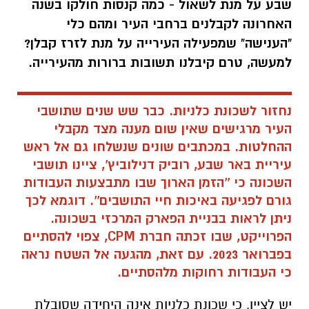
שבע על מנת לשאול - כמה קנסות חולקו בשנה
האחרונה לקבלנים ברחבי העיר ומהם כלי
"הענישה" שמפעילה העירייה על מנת לזרז קבלן?
למעשה, טרם קיבלנו תשובות ברורות מהעירייה.
נחזור לשכונת כלניות. כבר שש שנים שתושבי
העיר מרגישים שאין שום מענה מצד מקבלי
ההחלטות. במכתבים שונים שנשלחו גם אל ראש
עיריית באר שבע, רוביק דנילוביץ', ציינו תושבי
השכונה כי ''הזמן הארוך שבו מתבצעות העבודות
גורם לפגיעה באיכות חיי התושבים''. דוגמא לכך
ניתן לראות בבניית הפארק המרכזי בשכונה.
הפרוייקט, שבו זכתה חברת CPM, צפוי להסתיים
בפברואר 2023. עם זאת, מהגעה אל השטח נראה
כי העבודות רחוקות מלהסתיים.
יש לציין, כי שכונת כלניות אינה היחידה שסובלת