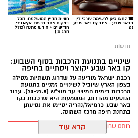
תגים:
משטרה
☎ לחצו כאן לרשימת עורכי דין
חוויית הקיץ המושלמת: הכל
בבאר שבע - אינדקס באר שבע
במקום אחד ברשת הקאנטרי-
נט
חודשיים + חודש מתנה (כולל
החגים!)
חדשות
שינויים בתנועת הרכבות בסוף השבוע:
קו באר שבע יקוצר ויסתיים בחיפה
רכבת ישראל מודיעה על שדרוג תשתיות מסילה
בצפון הארץ שיוביל לשינויים זמניים בתנועת
הרכבות בימים חמישי עד מוצ"ש (20-22.8). עבור
הנוסעים מהדרום, המשמעות היא שרכבות בקו
באר שבע-כרמיאל/נהריה יסיימו את נסיעתן
בתחנת חיפה מרכז השמונה.
רותם שרון / 16:30 09.08.26
קרא עוד
קרדיט: משטרת ישראל