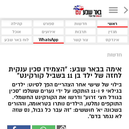
ראשי
חדשות
ספורט
קהילה
מגזין
תרבות
אירועים
אוכל
אינדקס
צור קשר
WhatsApp
לוח באר שבע
חדשות
אימה בבאר שבע: "הצמידו סכין ענקית
לחזה של ילד בן 11 בשביל קורקינט"
בילוי של שישי אחר הצהריים הפך לסיוט: ילדים
בגילאי 9 ו-11 הותקפו על ידי נערים ששלפו "סכין
בגודל חצי זרוע" ודרשו את הקורקינט החשמלי.
התוקפים נמלטו, הילדים נותרו בטראומה, וההורים
בשכונה יא' חוששים: "זה עבר כל גבול, נס שזה
לא נגמר בדם".