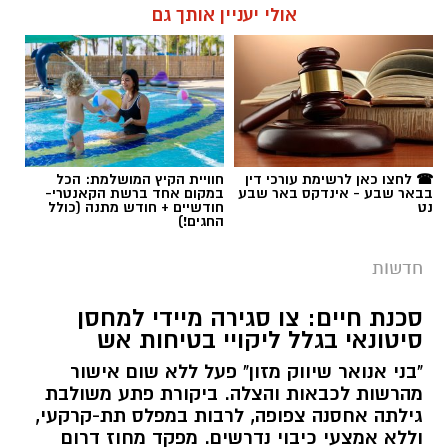
אולי יעניין אותך גם
המאבק בפשיעה ובאלימות בחברה הערבית
נמשך. במסגרת מבצע "רשת ברזל" עליו הנחה
מפכ"ל המשטרה, המשיכו בסוף השבוע שוטרי
המחוז הדרומי ולוחמי מג"ב דרום בפעילות
תגים:
רכבת ישראל
אינטנסיבית נגד תופעות הירי והחזקת האמל"ח
הבלתי חוקי.
☎ לחצו כאן לרשימת עורכי דין
חוויית הקיץ המושלמת: הכל
הפעילות מתמקדת באיתור נשקים, סיכול אירועי ירי
בבאר שבע - אינדקס באר שבע
במקום אחד ברשת הקאנטרי-
נט
חודשיים + חודש מתנה (כולל
ומניעת הסלמה בסכסוכים אלימים, במטרה להנחית
החגים!)
מכה על מחוללי הפשיעה באזור ולחזק את ביטחון
חדשות
הציבור.
סכנת חיים: צו סגירה מיידי למחסן
בהמשך ישיר לאירועי הירי החמורים שהרעידו את
סיטונאי בגלל ליקויי בטיחות אש
האזור במהלך סוף השבוע, פשטו שוטרי תחנת
"בני אנואר שיווק מזון" פעל ללא שום אישור
העיירות, לוחמי יחידת סה"ר ולוחמי מג"ב דרום על
מהרשות לכבאות והצלה. ביקורת פתע משולבת
מתחמים ביישוב לקייה. במהלך החיפושים היזומים
קרדיט - רכבת ישראל
גילתה אחסנה צפופה, לרבות במפלס תת-קרקעי,
לאיתור אמצעי לחימה, רשמו הכוחות תפיסה
וללא אמצעי כיבוי נדרשים. מפקד מחוז דרום