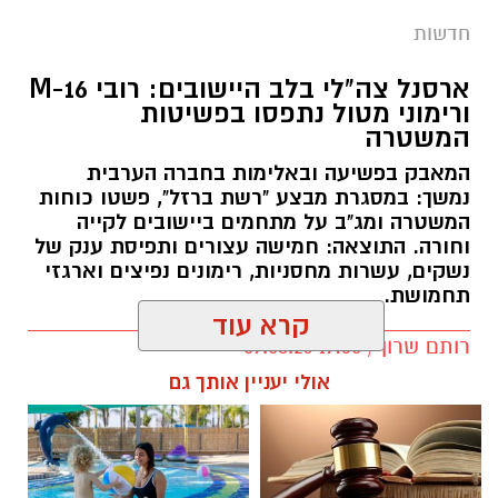
חדשות
ארסנל צה"לי בלב היישובים: רובי M-16
ורימוני מטול נתפסו בפשיטות
המשטרה
המאבק בפשיעה ובאלימות בחברה הערבית
נמשך: במסגרת מבצע "רשת ברזל", פשטו כוחות
המשטרה ומג"ב על מתחמים ביישובים לקייה
וחורה. התוצאה: חמישה עצורים ותפיסת ענק של
נשקים, עשרות מחסניות, רימונים נפיצים וארגזי
תחמושת.
קרא עוד
רותם שרון / 17:35 09.08.26
אולי יעניין אותך גם