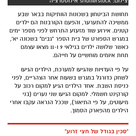
צילום: shutterstock אילוסטרציה
תחושת הביטחון בשכונות הוותיקות בבאר שבע
ממשיכה להתערער, והפעם הקורבנות הם ילדים
קטנים. אירוע שוד מזעזע התרחש לפני מספר ימים
במגרש הספורט של בית הספר "גבים" בשכונה יא',
כאשר שלושה ילדים בגילאי 9 ו-11 מצאו עצמם
תחת איומים מוחשיים על חייהם.
על פי העדויות שהגיעו למערכת, הילדים הגיעו
לשחק כדורגל במגרש בשעות אחר הצהריים, לפני
כניסת השבת. אחד הילדים הגיע למקום רכוב על
קורקינט חשמלי. למקום הגיעו שני נערים (בני
מיעוטים, על פי התיאור), שככל הנראה עקבו אחרי
הילדים מהפארק הסמוך.
"סכין בגודל של חצי זרוע"