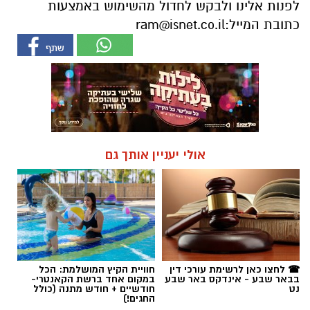
לפנות אלינו ולבקש לחדול מהשימוש באמצעות
כתובת המייל:
ram@isnet.co.il
אולי יעניין אותך גם
☎ לחצו כאן לרשימת עורכי דין
חוויית הקיץ המושלמת: הכל
בבאר שבע - אינדקס באר שבע
במקום אחד ברשת הקאנטרי-
נט
חודשיים + חודש מתנה (כולל
החגים!)