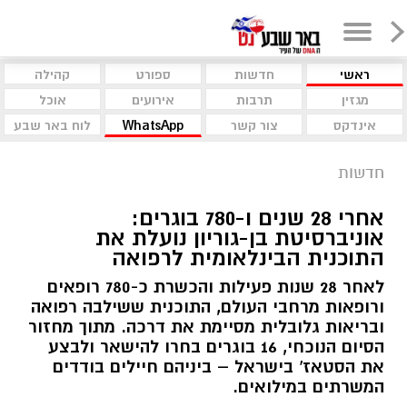
ראשי
חדשות
ספורט
קהילה
מגזין
תרבות
אירועים
אוכל
אינדקס
צור קשר
WhatsApp
לוח באר שבע
חדשות
אחרי 28 שנים ו-780 בוגרים:
אוניברסיטת בן-גוריון נועלת את
התוכנית הבינלאומית לרפואה
לאחר 28 שנות פעילות והכשרת כ-780 רופאים
ורופאות מרחבי העולם, התוכנית ששילבה רפואה
ובריאות גלובלית מסיימת את דרכה. מתוך מחזור
הסיום הנוכחי, 16 בוגרים בחרו להישאר ולבצע
את הסטאז' בישראל – ביניהם חיילים בודדים
המשרתים במילואים.