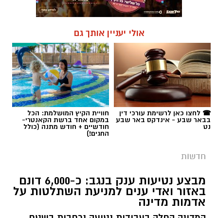
אולי יעניין אותך גם
☎ לחצו כאן לרשימת עורכי דין
חוויית הקיץ המושלמת: הכל
בבאר שבע - אינדקס באר שבע
במקום אחד ברשת הקאנטרי-
נט
חודשיים + חודש מתנה (כולל
החגים!)
חדשות
מבצע נטיעות ענק בנגב: כ-6,000 דונם
באזור ואדי ענים למניעת השתלטות על
אדמות מדינה
המדינה החלה בעבודות נטיעה נרחבות בשטח