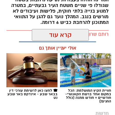
שגודלו פי שניים משטח העיר גבעתיים, במטרה
למנוע בנייה בלתי חוקית, פלישות ועיבודים לא
מורשים בנגב. המהלך נועד גם להגן על התוואי
המתוכנן להרחבת כביש 6 דרומה.
רותם שרון / 11:32 08.08.26
קרא עוד
אולי יעניין אותך גם
תגים:
רמ''י
חוויית הקיץ המושלמת: הכל
☎ לחצו כאן לרשימת עורכי דין
במקום אחד ברשת הקאנטרי-
בבאר שבע - אינדקס באר שבע
חודשיים + חודש מתנה (כולל
נט
החגים!)
חדשות