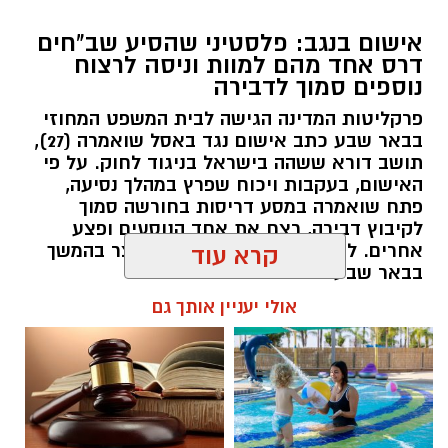
אישום בנגב: פלסטיני שהסיע שב"חים
דרס אחד מהם למוות וניסה לרצוח
נוספים סמוך לדבירה
פרקליטות המדינה הגישה לבית המשפט המחוזי
בבאר שבע כתב אישום נגד באסל שואמרה (27),
תושב דורא ששהה בישראל בניגוד לחוק. על פי
האישום, בעקבות ויכוח שפרץ במהלך נסיעה,
פתח שואמרה במסע דריסות בחורשה סמוך
לקיבוץ דבירה, רצח את אחד הנוסעים ופצע
קרדיט: רמ"י
אחרים. לאחר מכן נמלט מהזירה ונעצר בהמשך
קרא עוד
בבאר שבע.
המדינה, בהובלת החטיבה לשמירה על הקרקע
אולי יעניין אותך גם
ברשות מקרקעי ישראל (רמ"י), מחדשת בימים אלה
רותם שרון / 11:30 08.08.26
את עבודות הנטיעה באזור ואדי ענים שבנגב.
הפעילות, המבוצעת בפועל על ידי קק"ל ומאובטחת
על ידי משטרת ישראל, מקיפה שטח עצום של
כ-6,000 דונם – פי שניים בקירוב משטחה של העיר
גבעתיים. העבודות מתבצעות כחלק מפעילות