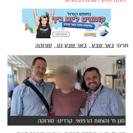
תגים:
באר שבע
,
באר שבע נט
,
סורוקה
סגן ח' והצוות הרפואי. קרדיט: סורוקה