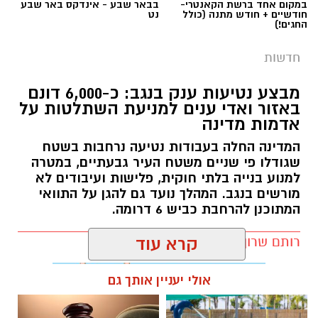
במקום אחד ברשת הקאנטרי-
בבאר שבע - אינדקס באר שבע
חודשיים + חודש מתנה (כולל
נט
החגים!)
חדשות
מבצע נטיעות ענק בנגב: כ-6,000 דונם
באזור ואדי ענים למניעת השתלטות על
אדמות מדינה
המדינה החלה בעבודות נטיעה נרחבות בשטח
שגודלו פי שניים משטח העיר גבעתיים, במטרה
למנוע בנייה בלתי חוקית, פלישות ועיבודים לא
מורשים בנגב. המהלך נועד גם להגן על התוואי
המתוכנן להרחבת כביש 6 דרומה.
רותם שרון / 11:32 08.08.26
קרא עוד
אולי יעניין אותך גם