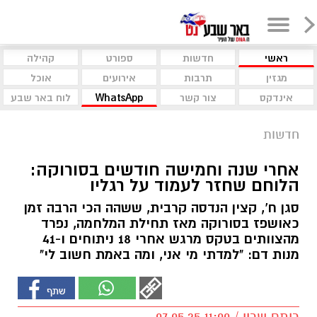
ראשי
חדשות
ספורט
קהילה
מגזין
תרבות
אירועים
אוכל
אינדקס
צור קשר
WhatsApp
לוח באר שבע
חדשות
אחרי שנה וחמישה חודשים בסורוקה:
הלוחם שחזר לעמוד על רגליו
סגן ח', קצין הנדסה קרבית, ששהה הכי הרבה זמן
כאושפז בסורוקה מאז תחילת המלחמה, נפרד
מהצוותים בטקס מרגש אחרי 18 ניתוחים ו-41
מנות דם: "למדתי מי אני, ומה באמת חשוב לי"
רותם שרון / 11:00 07.05.25