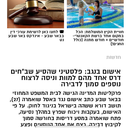
תגים:
רמ''י
חוויית הקיץ המושלמת: הכל
☎ לחצו כאן לרשימת עורכי דין
במקום אחד ברשת הקאנטרי-
בבאר שבע - אינדקס באר שבע
חודשיים + חודש מתנה (כולל
נט
החגים!)
חדשות
אישום בנגב: פלסטיני שהסיע שב"חים
דרס אחד מהם למוות וניסה לרצוח
נוספים סמוך לדבירה
פרקליטות המדינה הגישה לבית המשפט המחוזי
בבאר שבע כתב אישום נגד באסל שואמרה (27),
תושב דורא ששהה בישראל בניגוד לחוק. על פי
האישום, בעקבות ויכוח שפרץ במהלך נסיעה,
פתח שואמרה במסע דריסות בחורשה סמוך
לקיבוץ דבירה, רצח את אחד הנוסעים ופצע
קרדיט: רמ"י