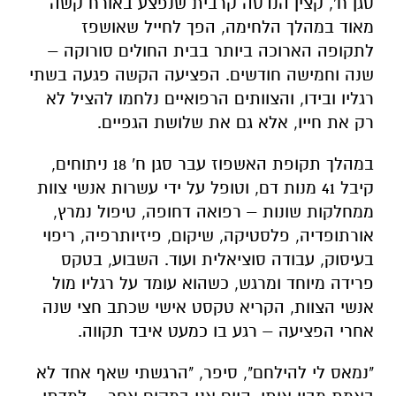
סגן ח', קצין הנדסה קרבית שנפצע באורח קשה
מאוד במהלך הלחימה, הפך לחייל שאושפז
לתקופה הארוכה ביותר בבית החולים סורוקה –
שנה וחמישה חודשים. הפציעה הקשה פגעה בשתי
רגליו ובידו, והצוותים הרפואיים נלחמו להציל לא
רק את חייו, אלא גם את שלושת הגפיים.
במהלך תקופת האשפוז עבר סגן ח' 18 ניתוחים,
קיבל 41 מנות דם, וטופל על ידי עשרות אנשי צוות
ממחלקות שונות – רפואה דחופה, טיפול נמרץ,
אורתופדיה, פלסטיקה, שיקום, פיזיותרפיה, ריפוי
בעיסוק, עבודה סוציאלית ועוד. השבוע, בטקס
פרידה מיוחד ומרגש, כשהוא עומד על רגליו מול
אנשי הצוות, הקריא טקסט אישי שכתב חצי שנה
אחרי הפציעה – רגע בו כמעט איבד תקווה.
"נמאס לי להילחם", סיפר, "הרגשתי שאף אחד לא