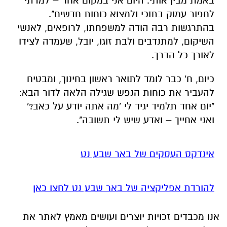
באמת מבין אותי. היום אני במקום אחר – למדתי
לחפור עמוק בתוכי ולמצוא כוחות חדשים".
בהתרגשות רבה הודה למשפחתו, לרופאים, לאנשי
השיקום, למתנדבים ולבת זוגו, יובל, שעמדה לצידו
לאורך כל הדרך.
כיום, ח' כבר לומד לתואר ראשון בחינוך, ומבטיח
להעביר את כוחות הנפש שגילה הלאה לדור הבא:
"יום אחד תלמיד יגיד לי 'מה אתה יודע על כאב?'
ואני אחייך – ואדע שיש לי תשובה".
אינדקס העסקים של באר שבע נט
להורדת אפליקציה של באר שבע נט לחצו כאן
אנו מכבדים זכויות יוצרים ועושים מאמץ לאתר את