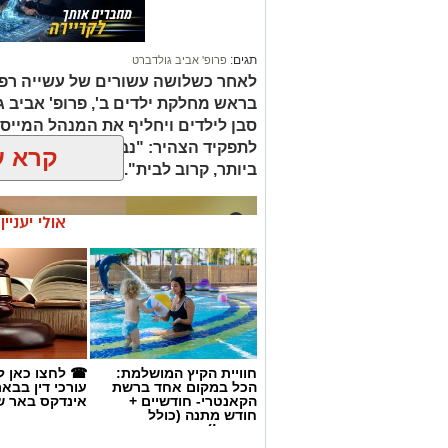
תגים:
פרופ' אביב גולדברט
לאחר כשלושה עשורים של עשייה רפו
בראש מחלקת ילדים ב', פרופ' אביב 
סבן לילדים ויחליף את המנהל המייסד 
לתפקיד הצהיר: "נבטיח שכל ילד ויל
קרא ע
ביותר, קרוב לבית".
אולי יעניי
חוויית הקיץ המושלמת:
☎ לחצו כאן ל
הכל במקום אחד ברשת
עורכי דין בבא
הקאנטרי- חודשיים +
אינדקס באר ש
חודש מתנה (כולל
החגים!)