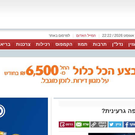
|
המייל האדום
|
לפרסום באתר
זין
נדל"ן
תרבות
תמוז
הקמפוס
רכילות
צרכנות
בריאו
ה גרעינית?