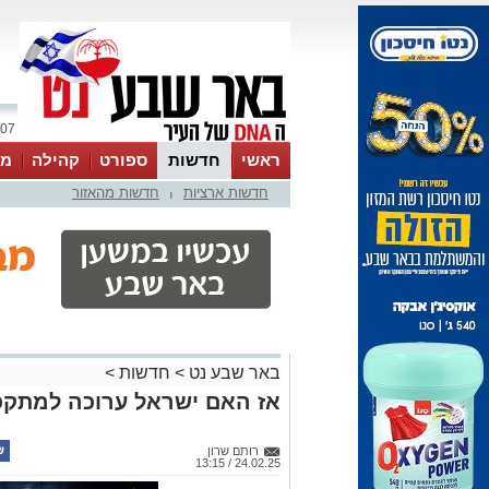
07 אוגוסט 2026 / 22:22
ראשי
חדשות
ספורט
קהילה
מג
חדשות ארציות
חדשות מהאזור
עסקים
טיפים והמלצות
|
באר שבע נט
>
חדשות
>
אז האם ישראל ערוכה למתקפ
רותם שרון
24.02.25 / 13:15