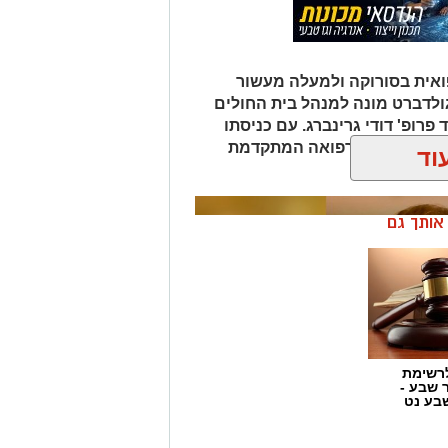
אית בסורוקה ולמעלה מעשור
גולדברט מונה למנהל בית החולים
פרופ' דודי גרינברג. עם כניסתו
דה בנגב יזכו לרפואה המתקדמת
וד
ן אותך גם
רשימת
ר שבע -
בע נט