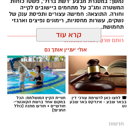
קרא עוד
רותם שרון / 17:35 09.08.26
אולי יעניין אותך גם
תגים:
משטרה
☎ לחצו כאן לרשימת עורכי דין
חוויית הקיץ המושלמת: הכל
בבאר שבע - אינדקס באר שבע
במקום אחד ברשת הקאנטרי-
נט
חודשיים + חודש מתנה (כולל
החגים!)
חדשות
שינויים בתנועת הרכבות בסוף השבוע:
קו באר שבע יקוצר ויסתיים בחיפה
רכבת ישראל מודיעה על שדרוג תשתיות מסילה