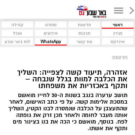
ראשי
חדשות
ספורט
קהילה
מגזין
תרבות
אירועים
אוכל
אינדקס
צור קשר
WhatsApp
לוח באר שבע
חדשות
אזהרה, תיעוד קשה לצפייה: השליך
את הכלבה למוות בגלל שנבחה –
ותקף באכזריות את משפחתו
תושב ערערה בנגב בשנות ה-30 לחייו מואשם
במסכת אלימות קשה. על פי כתב האישום, לאחר
שהתעצבן על הכלבה שנמסרה לבנו הקטין, השליך
אותה מעבר לחומה ולאחר מכן זרק את גופתה
לפח. בנוסף, מואשם כי הכה את בנו בצינור מים
ותקף את אשתו.