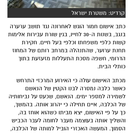
בנגב, בשנות ה-30 לחייו, בגין שורת עבירות אלימות
קשות כלפי משפחתו וכלפי בעל חיים. חקירת
תחנת ערוער, שהתנהלה במרחב רותם של המחוז
הדרומי, חשפה מסכת התעללות מזעזעת בתוך
כותלי הבית.
מכתב האישום עולה כי האירוע המרכזי התרחש
כאשר כלבה נמסרה לבנו הקטין של הנאשם
לשמירה למספר ימים. הנאשם, שכעס על נביחותיה
של הכלבה, איים תחילה כי יהרוג אותה. בהמשך,
כך על פי האישום, יצא מביתו כשהוא אוחז בה,
והשליך אותה בעוצמה מעבר לחומה לעבר הכביש
הסמוך. המעשה האכזרי הוביל למותה של הכלבה,
ולאחר מכן השליך הנאשם את גופתה לפח
האשפה.
לצד ההתעללות בבעל החיים, החקירה העלתה כי