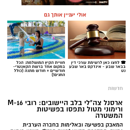
☎ לחצו כאן לרשימת עורכי דין
חוויית הקיץ המושלמת: הכל
בבאר שבע - אינדקס באר שבע
במקום אחד ברשת הקאנטרי-
נט
חודשיים + חודש מתנה (כולל
החגים!)
חדשות
ארסנל צה"לי בלב היישובים: רובי M-16
ורימוני מטול נתפסו בפשיטות
המשטרה
המאבק בפשיעה ובאלימות בחברה הערבית
נמשך: במסגרת מבצע "רשת ברזל", פשטו כוחות
המשטרה ומג"ב על מתחמים ביישובים לקייה
וחורה. התוצאה: חמישה עצורים ותפיסת ענק של
נשקים, עשרות מחסניות, רימונים נפיצים וארגזי
תחמושת.