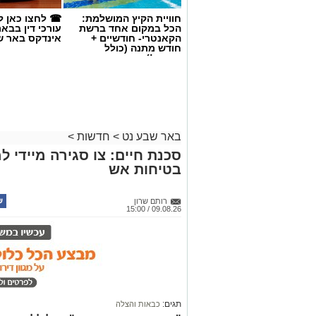
חוויית הקיץ המושלמת:
☎ לחצו כאן ל
הכל במקום אחד ברשת
עורכי דין בבא
הקאנטרי- חודשיים +
אינדקס באר ש
חודש מתנה (כולל
החגים!)
קרדיט - רכבת ישראל
באר שבע נט
>
חדשות
>
רכבת ישראל ממשיכה בעבו
סכנת חיים: צו סגירה מיידי למ
המסילה, במטרה לשפר את 
בטיחות אש
הנסיעה. בשל עבודות תשתית
באזור זבולון, שתוכננו במכ
רותם שרון
09.08.26 / 15:00
הביקוש לנסיעות נמוך יותר,
באוגוסט, ועד למוצאי שבת, ה-22 באוגוסט 
עבור ציבור הנוסעים הדרומי, השינוי המרכ
מרכז לכיוון כרמיאל ונהריה. במהלך ימי הע
תגים:
כבאות והצלה