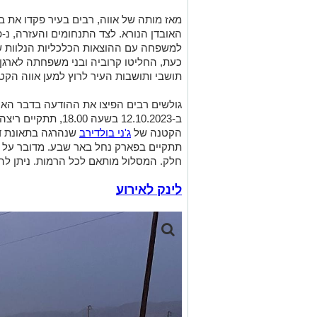
מאז מותה של אווה, רבים בעיר פקדו את 
האובדן הנורא. לצד התנחומים והעזרה, נ-פ
למשפחה עם ההוצאות הכלכליות הנלוות ש
כעת, החליטו קרוביה ובני משפחתה לארגן 
תושבי ותושבות העיר לרוץ למען אווה הקט
גולשים רבים הפיצו את ההודעה בדבר האירו
ב-12.10.2023 בשעה 00
הקטנה של
ג'ני בולדירב
שנהרגה בתאונת דר
תתקיים בפארק נחל באר שבע. מדובר על מקצה של 8
חלק. המסלול מותאם לכל הרמות. ניתן להגיע
לינק לאירוע