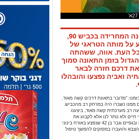
חודש וחצי עברו מאז התאונה המחרידה בכביש 90,
 על מותה הטראגי של
בכל העת. אווה, ששהתה
הגדול בזמן התאונה סמוך
 את דרכם חזרה לבאר
יה ואביה נפצעו והובהלו
מנו: "מדובר בתאונת דרכים קשה מאוד.
 ממנו נשברו היה במרחק רב מהכביש.
 פגיעה רב מערכתית קשה מאוד, ביצענו
 חיים ולא נותר לנו אלא לקבוע את
מותה. ילד בן 9 שנפגע באורח קשה בראשו ובגפיים וגבר בן 42 שנפצע באורח בינוני
ל הצבא והועברו במסוקים להמשך טיפול