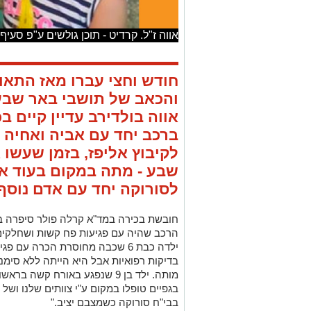
אווה ז"ל. קרדיט - תוכן גולשים ע"פ סעיף 27א'
והכאב של תושבי באר שבע
אווה בולדירב עדיין קיים 
ברכב יחד עם אביה ואחיה 
לקיבוץ אליפז, בזמן שעשו
שבע - מתה במקום בעוד אח
לסורוקה יחד עם אדם נוסף.
חובשת בכירה במד"א קרלה פולר סיפרה בז
הרכב שהיה עם פגיעות פח קשות ושחלקים
ילדה כבת 6 שכבה מחוסרת הכרה עם
בדיקות רפואיות אבל היא הייתה ללא סימני
בגפיים טופלו במקום ע"י צוותים שלנו וש
בבי"ח סורוקה כשמצבם יציב."