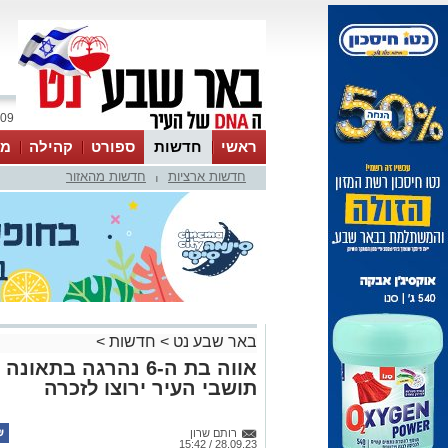
09 אוגוסט 2026 / 16:44
ראשי
חדשות
ספורט
קהילה
מג
חדשות ארציות
חדשות מהאזור
עסקים
טיפים והמלצות
|
באר שבע נט
>
חדשות
>
אווה בת ה-6 נהרגה ב
תושבי העיר ירוצו לזכרה
רותם שרון
28.09.23 / 15:42