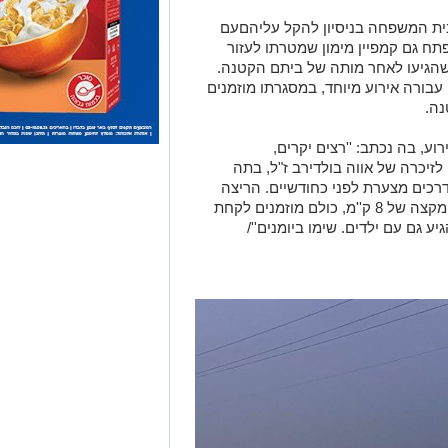
בית המשפחה בניסיון להקל עליהםעם
תח גם קמפיין מימון שמטרתו לעזור
הגיעו לאחר מותה של ביתם הקטנה.
עבורה אירוע מיוחד, במסגרתו מוזמנים
נה.
ע, בה נכתב: ''רצים יקרים,
18., תתקיים ריצה לזיכרה של אווה בולדירב ז"ל, בתה
כים מצערת לפני כחודשיים. הריצה
 ק''מ, כולם
מוזמנים לקחת
 גם עם ילדים. שימו ביומנים''/