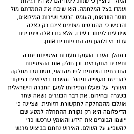
המולדת וציין כי שנות לימודיהם לא היו רגילות
ועמדו בצל המלחמה. הוא שיבח את התמדתם מול
חוסר הוודאות, העומס הרגשי ושירות המילואים,
והדגיש כי מהנדסים מצוינים אינם רק כאלה
שיודעים לפתור בעיות, אלא גם כאלה שמבינים
עבור מי ולמען מה הם פותרים אותן.
במהלך הערב הוענקו תעודות הצטיינות יתרה
ותארים מתקדמים, וכן חולק אות ההצטיינות
החברתית השנתית לזיו מהדאני, סטודנט במחלקה
להנדסת תעשייה וניהול המשרת במילואים בפיקוד
העורף, על פועלו ומסירותו למען החברה הישראלית
בשגרה ובחירום. את דבר הבוגרים נשאה שחר
אוגלבו מהמחלקה לתקשורת חזותית, שציינה כי
הדיפלומה היא רק נקודת ההתחלה למסע שבו
יישמו הבוגרים את הידע והאומץ שרכשו כדי
להשפיע על העולם. האירוע נחתם בביצוע מרגש