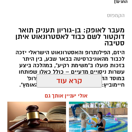
החגים!)
הקמפוס
מעבר לאופק: בן-גוריון תעניק תואר
דוקטור לשם כבוד לאסטרונאוט איתן
סטיבה
היזם, הפילנתרופ והאסטרונאוט הישראלי יזכה
לכבוד מהאוניברסיטה בבאר שבע, בין היתר
בזכות פועלו ב"משימת רקיע", במהלכה ביצע
קרדיט צילום: יעל ציבולסקי
עשרות ניסויים מדעיים – כולל כאלו שפותחו
במוסד הדרומי. נשיא האוניברסיטה, פרופ'
קרא עוד
מאז ה-7 באוקטובר חילקה יעל ציבולסקי,
חיימוביץ: "מגלם את רוח החדשנות והאומץ".
סטודנטית במחלקה לתקשורת חזותית ב-SCE
הטקס ייערך באוקטובר הקרוב.
אולי יעניין אותך גם
המכללה האקדמית להנדסה ע"ש סמי שמעון, את
רותם שרון / 12:05 05.08.26
זמנה בין הלימודים לבין שירות מילואים ממושך. בין
המשימות בשטח, היא נחשפה שוב ושוב לאחד
הפריטים המזוהים ביותר עם השירות הצבאי: מנת
הקרב. במקום לראות בה רק אמצעי להזנה