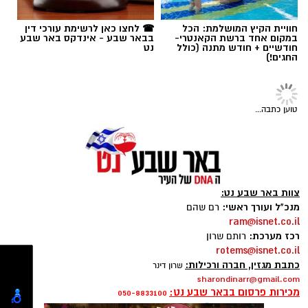
בסיסית, היא בחרה להפוך אותה לפרויקט הגמר
חוויית הקיץ המושלמת: הכל
☎ לחצו כאן לרשימת עורכי דין
שלה ולעצב אותה מחדש כחוויה שמטרתה לחזק
במקום אחד ברשת הקאנטרי-
בבאר שבע - אינדקס באר שבע
תגים:
בן-גוריון
חודשיים + חודש מתנה (כולל
נט
את רוחם של החיילים.
החגים!)
הפרויקט, שזכה לשם "מבצעית" והוצג במכללה
במסגרת תערוכת הבוגרים, מציע מיתוג מחדש
טוען כתבה...
למנות הקרב של צה"ל. ההשראה נולדה מתוך
התפיסה שעיצוב יכול להשפיע גם על רגעים קטנים
של היומיום – במיוחד במציאות השוחקת של שירות
ממושך בתנאי שטח. האריזות החדשות שעיצבה
צוות באר שבע נט:
ציבולסקי מקבלות זהות חזותית המבוססת על
מנכ"ל ועורך ראשי:
רם שהם
השפה הצבאית, ההומור הפנימי והתרבות
ram@isnet.co.il
המשותפת לחיילי הסדיר והמילואים, במטרה
רכז מערכת:
רותם שרון
להעניק תחושת שייכות, הערכה ומורל גבוה.
rotems@isnet.co.il
כתבת מגזין, חברה ורכילות:
שרון דינר
sharondinarr@gmail.com
במסגרת המיתוג המחודש, פחיות השימורים,
מכירות פרסום בבאר שבע נט:
050-8833100
החטיפים, המגבונים ושאר רכיבי מנת הקרב הופכים