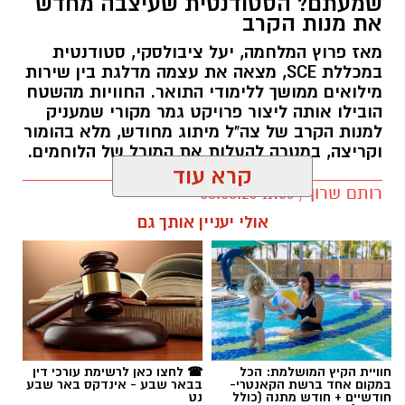
שמעתם? הסטודנטית שעיצבה מחדש
את מנות הקרב
מאז פרוץ המלחמה, יעל ציבולסקי, סטודנטית
במכללת SCE, מצאה את עצמה מדלגת בין שירות
מילואים ממושך ללימודי התואר. החוויות מהשטח
הובילו אותה ליצור פרויקט גמר מקורי שמעניק
למנות הקרב של צה"ל מיתוג מחודש, מלא בהומור
וקריצה, במטרה להעלות את המורל של הלוחמים.
קרא עוד
רותם שרון / 11:56 08.08.26
אולי יעניין אותך גם
תגים:
יעל ציבולסקי
חוויית הקיץ המושלמת: הכל
☎ לחצו כאן לרשימת עורכי דין
במקום אחד ברשת הקאנטרי-
בבאר שבע - אינדקס באר שבע
חודשיים + חודש מתנה (כולל
נט