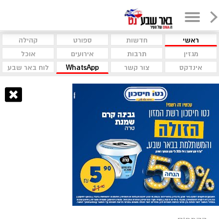
ראשי
חדשות
ספורט
קהילה
מגזין
תרבות
אירועים
אוכל
אינדקס
צור קשר
WhatsApp
לוח באר שבע