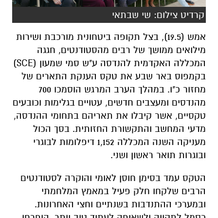
קרדיט צילום: שי שבתאי
אמש (19.5), בצל תקופה ביטחונית מורכבת ושירות
מילואים ממושך של רבים מהסטודנטים, חגגה
המכללה האקדמית להנדסה ע"ש סמי שמעון (SCE)
בקמפוס באר שבע את טקס הענקת התארים של
מחזור כ"ו. במהלך הערב המרגש הוסמכו 700
מהנדסים ומעצבים חדשים, עטויים בגלימות וכובעים
טקסיים, אשר קיבלו את תאריהם בתחומי ההנדסה,
מדעי המחשב והתקשורת החזותית. בסך הכול
מעניקה השנה המכללה 1,152 דיפלומות לבוגרי
ובוגרות תואר ראשון ושני.
הטקס עמד בסימן חוסן לאומי והוקרה לסטודנטים
הרבים שלקחו חלק פעיל במאמץ המלחמתי
ובמערכי ההתנדבות בשנתיים וחצי האחרונות.
כסמל לתקווה ולשאיפה לעתיד טוב יותר, הופרחו