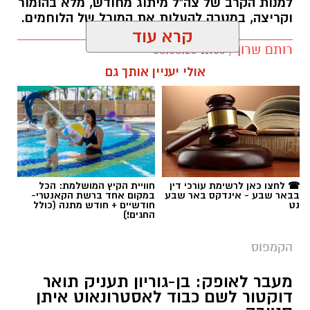
למנות הקרב של צה"ל מיתוג מחודש, מלא בהומור
וקריצה, במטרה להעלות את המורל של הלוחמים.
קרא עוד
רותם שרון / 11:56 08.08.26
אולי יעניין אותך גם
תגים:
יעל ציבולסקי
☎ לחצו כאן לרשימת עורכי דין
חוויית הקיץ המושלמת: הכל
בבאר שבע - אינדקס באר שבע
במקום אחד ברשת הקאנטרי-
נט
חודשיים + חודש מתנה (כולל
החגים!)
הקמפוס
מעבר לאופק: בן-גוריון תעניק תואר
דוקטור לשם כבוד לאסטרונאוט איתן