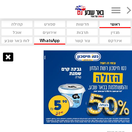
ראשי
חדשות
ספורט
קהילה
מגזין
תרבות
אירועים
אוכל
אינדקס
צור קשר
WhatsApp
לוח באר שבע