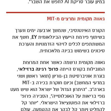
במיון עובר סריקת AI לחפש את השבר".
גאווה מקומית ומרצים מ-MIT
הקורס האינטנסיבי, שנמשך ארבעה ימים ונערך
בשיתוף פירמת הייעוץ הבינלאומית
EY
, חשף את
המשתתפים לכלים לזיהוי הזדמנויות והערכת
סיכונים בשימוש בבינה מלאכותית.
גאווה מקומית נרשמה כאשר אחת המרצות
המובילות בקורס הייתה
פרופ' רגינה ברזילאי
,
בוגרת אוניברסיטת בן-גוריון (תואר ראשון ושני
במדעי המחשב) וכיום חוקרת בכירה ב-MIT
בארה"ב. "היתרון הגדול של ישראל הוא שיש מעט
גופי בריאות על האוכלוסייה", הסבירה פרופ'
ברזילאי את הפוטנציאל הישראלי. "יותר קל
להחליט ויותר קל לבקר את ההטמעה. עולם