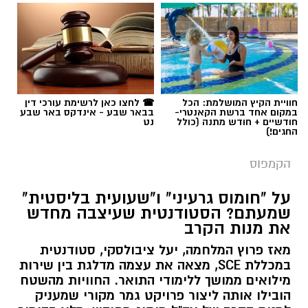
חוויית הקיץ המושלמת: הכל
☎ לחצו כאן לרשימת עורכי דין
במקום אחד ברשת הקאנטרי-
בבאר שבע - אינדקס באר שבע
חודשיים + חודש מתנה (כולל
נט
החגים!)
הקמפוס
על "חומוס גרעיני" ו"שעועית בליסטית"
שמעתם? הסטודנטית שעיצבה מחדש
את מנות הקרב
מאז פרוץ המלחמה, יעל ציבולסקי, סטודנטית
במכללת SCE, מצאה את עצמה מדלגת בין שירות
מילואים ממושך ללימודי התואר. החוויות מהשטח
הובילו אותה ליצור פרויקט גמר מקורי שמעניק