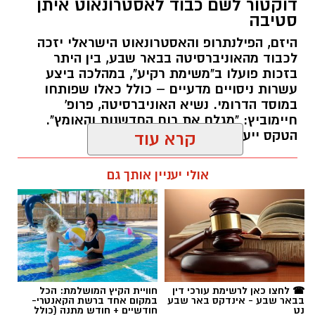
דוקטור לשם כבוד לאסטרונאוט איתן
סטיבה
היזם, הפילנתרופ והאסטרונאוט הישראלי יזכה
לכבוד מהאוניברסיטה בבאר שבע, בין היתר
בזכות פועלו ב"משימת רקיע", במהלכה ביצע
עשרות ניסויים מדעיים – כולל כאלו שפותחו
במוסד הדרומי. נשיא האוניברסיטה, פרופ'
חיימוביץ: "מגלם את רוח החדשנות והאומץ".
הטקס ייערך באוקטובר הקרוב.
קרא עוד
רותם שרון / 12:05 05.08.26
אולי יעניין אותך גם
תגים:
בן-גוריון
☎ לחצו כאן לרשימת עורכי דין
חוויית הקיץ המושלמת: הכל
בבאר שבע - אינדקס באר שבע
במקום אחד ברשת הקאנטרי-
נט
חודשיים + חודש מתנה (כולל