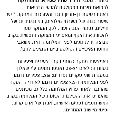
ביותר", מסבירה
ד"ר סתיו שפירא
, מהמחלקה
לרפואת חירום בפקולטה למדעי הבריאות
באוניברסיטת בן-גוריון בנגב ומעורכות המחקר. " יש
שיעור גבוה של משרתי מילואים, בני ובנות זוג של
חיילים, נפגעי הנובה ועוד. לכן, המחקר נועד
להשוות את היקף ומאפייני המצוקה הנפשית בקרב
קבוצה זו לנתונים לפני המלחמה, ואת משאבי
החוסן האישיים והקולקטיביים הזמינים להם".
באמצעות מחקר כמותי בקרב צעירים וצעירות
בטווח הגילאים 18-24, נאספו נתונים ע"י שאלון
במסגרת שני סקרים נפרדים: 1,216 צעירים נדגמו
לפני המלחמה ו-915 צעירים נדגמו לאחריה
.
הסקר
שהועבר לאחר פרוץ המלחמה כלל גם משתנים
שהעריכו את ההשלכות השונות של המלחמה בקרב
המשתתפים (פגיעה אישית, אבדן של אדם קרוב,
ופינוי מיישוב המגורים).