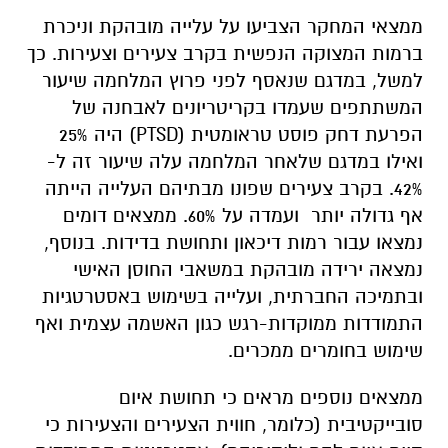
ממצאי המחקר הצביעו על
עלייה מובהקת וניכרת
ברמות המצוקה הנפשית בקרב צעירים וצעירות. כך
למשל, במדגם שנאסף לפני פרוץ המלחמה שיעור
המשתתפים שעמדו בקריטריונים לאבחנה של
הפרעת דחק פוסט טראומטית (
PTSD
) היה 25%
ואילו במדגם שלאחר המלחמה עלה שיעור זה ל-
42%. בקרב צעירים שפונו מבתיהם העלייה הייתה
אף גדולה יותר ועמדה על 60%. ממצאים דומים
נמצאו עבור רמות דיכאון ותחושת בדידות. בנוסף,
נמצאה ירידה מובהקת במשאבי החוסן האישי
ובתמיכה החברתית, ועלייה בשימוש באסטרטגיות
התמודדות ממוקדות-רגש כגון האשמה עצמית ואף
שימוש בחומרים ממכרים.
ממצאים נוספים מראים כי תחושת איום
סובייקטיבית (כלומר, חווית הצעירים והצעירות כי