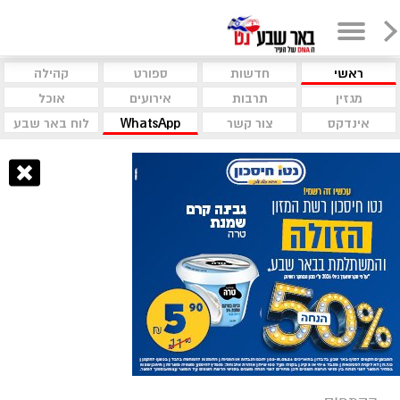
ראשי
חדשות
ספורט
קהילה
מגזין
תרבות
אירועים
אוכל
אינדקס
צור קשר
WhatsApp
לוח באר שבע