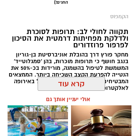
החגים!)
הקמפוס
תקווה לחולי לב: תרופות לסוכרת
ולדלקת מפחיתות דרמטית את הסיכון
לפרפור פרוזדורים
מחקר פורץ דרך בהובלת אוניברסיטת בן-גוריון
בנגב חושף כי תרופות מוכרות, בהן 'סמגלוטייד'
המשמשת לטיפול בהשמנה, מורידות בכ-50% את
הנטייה להפרעת הקצב השכיחה ביותר. הממצאים
המבטיחים פורסמו בכתב העת המוביל באירופה
לאלקטרופיזיולוגיה של הלב.
קרא עוד
רותם שרון / 14:00 22.07.26
אולי יעניין אותך גם
איתן סטיבה, צילום באדיבות רקיע