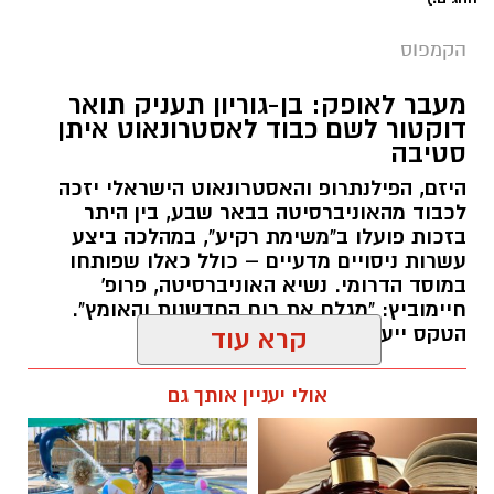
הקמפוס
מעבר לאופק: בן-גוריון תעניק תואר
דוקטור לשם כבוד לאסטרונאוט איתן
סטיבה
היזם, הפילנתרופ והאסטרונאוט הישראלי יזכה
לכבוד מהאוניברסיטה בבאר שבע, בין היתר
בזכות פועלו ב"משימת רקיע", במהלכה ביצע
עשרות ניסויים מדעיים – כולל כאלו שפותחו
במוסד הדרומי. נשיא האוניברסיטה, פרופ'
חיימוביץ: "מגלם את רוח החדשנות והאומץ".
הטקס ייערך באוקטובר הקרוב.
קרא עוד
רותם שרון / 12:05 05.08.26
אולי יעניין אותך גם