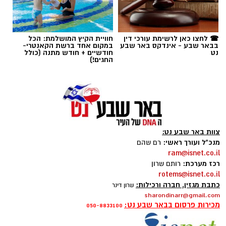
תגים:
בן-גוריון
☎ לחצו כאן לרשימת עורכי דין
חוויית הקיץ המושלמת: הכל
בבאר שבע - אינדקס באר שבע
במקום אחד ברשת הקאנטרי-
נט
חודשיים + חודש מתנה (כולל
החגים!)
צוות באר שבע נט:
מנכ"ל ועורך ראשי:
רם שהם
ram@isnet.co.il
רכז מערכת:
רותם שרון
rotems@isnet.co.il
כתבת מגזין, חברה ורכילות:
שרון דינר
sharondinarr@gmail.com
מכירות פרסום בבאר שבע נט:
050-8833100