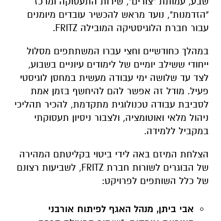
שבע, עמותת "צורים", שירות התעסוקה ומרכז
"הזדמנות", נועד מראש להכשיר עובדים מיומנים
עבור חברת הלוגיסטיקה המובילה FRITZ.
במהלך כחודשיים וחצי עברו המשתתפים מסלול
ייחודי ששילב יומיים של לימודים עיוניים בשבוע,
לצד עד שלושה ימי עבודה מעשית במחסן לוגיסטי
פעיל. מודל זה אפשר להם להיחשף בזמן אמת
לסביבת עבודה טכנולוגית מתקדמת, להכיר תהליכי
ניהול מלאי ואוטומציה, ולצבור ניסיון תעסוקתי
במקביל ללמידה.
הצלחת המיזם באה לידי ביטוי בקליטתם המהירה
של הבוגרים לשורות חברת FRITZ, לשביעות רצונם
של כלל השותפים לפרויקט:
אבי ביתן, מנהל האגף לפיתוח אורבני