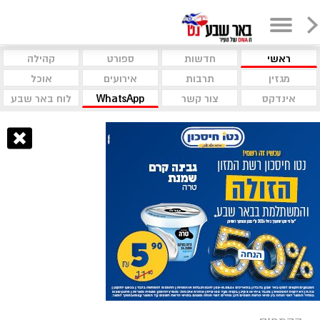
ראשי
חדשות
ספורט
קהילה
מגזין
תרבות
אירועים
אוכל
אינדקס
צור קשר
WhatsApp
לוח באר שבע