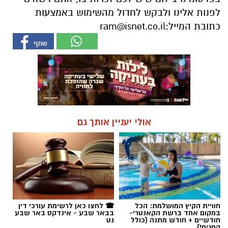
לפנות אלינו ולבקש לחדול מהשימוש באמצעות
כתובת המייל:
ram@isnet.co.il
אולי יעניין אותך גם
חוויית הקיץ המושלמת: הכל
☎ לחצו כאן לרשימת עורכי דין
במקום אחד ברשת הקאנטרי-
בבאר שבע - אינדקס באר שבע
חודשיים + חודש מתנה (כולל
נט
החגים!)