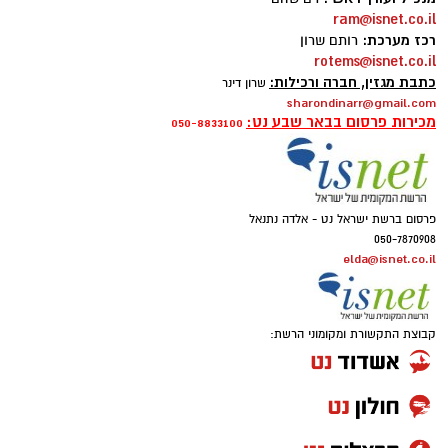
ram@isnet.co.il
רכז מערכת:
רותם שרון
rotems@isnet.co.il
כתבת מגזין, חברה ורכילות:
שרון דינר
sharondinarr@gmail.com
מכירות פרסום בבאר שבע נט:
050-8833100
פרסום ברשת ישראל נט - אלדה נתנאל
050-7870908
elda@isnet.co.il
איתן סטיבה, צילום באדיבות רקיע
אוניברסיטת בן-גוריון בנגב הודיעה כי תעניק תואר
קבוצת התקשורת ומקומוני הרשת:
דוקטור לשם כבוד ליזם, הפילנתרופ והאסטרונאוט
הישראלי, איתן סטיבה. התואר יוענק לו כהוקרה על
תרומתו הייחודית לקידום המחקר המדעי,
החדשנות, וכן על פעילותו החברתית