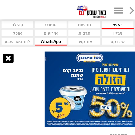
ראשי
חדשות
ספורט
קהילה
מגזין
תרבות
אירועים
אוכל
אינדקס
צור קשר
WhatsApp
לוח באר שבע