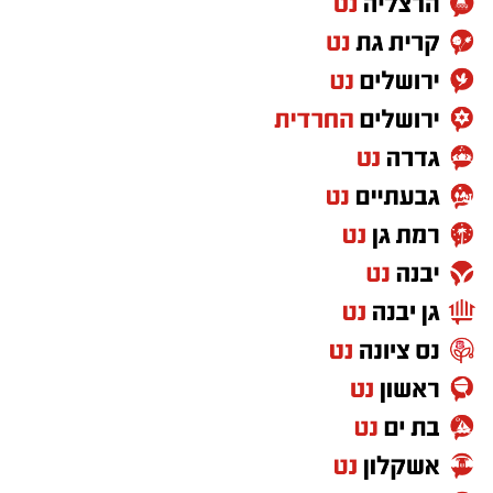
והפילנתרופית. הטקס החגיגי צפוי להיערך במהלך
התכנסות חבר הנאמנים ה-56 של האוניברסיטה,
בחודש אוקטובר 2026.
בנימוקים לבחירתו צוינה במיוחד עבודתו החלוצית
של סטיבה במסגרת "משימת רקיע", אליה שוגר
בחודש אפריל 2022. במהלך שהותו בת 17 הימים
בתחנת החלל הבינלאומית, ביצע סטיבה עשרות
ניסויים מדעיים שפותחו בישראל – ביניהם גם כאלו
מבית היוצר של חוקרי אוניברסיטת בן-גוריון עצמה.
במוסד האקדמי ציינו כי משימתו של סטיבה הפכה
את חקר החלל לכר פורה של שיתופי פעולה
ויצירתיות: "משימתו סימלה שילוב ייחודי של
טכנולוגיה, חינוך, אומנות וגאווה לאומית, וחיזקה את
מעמדה של ישראל בקהילה המדעית העולמית".
גם כיום, ממשיך סטיבה לפעול להנגשת תחום
החלל המאויש תחת החזון של "חלל לכולם",