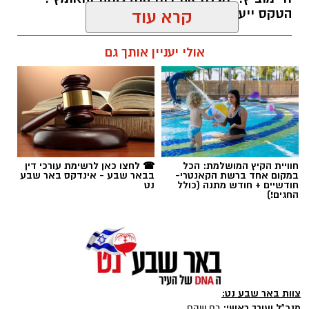
הטקס ייערך באוקטובר הקרוב.
קרא עוד
רותם שרון / 12:05 05.08.26
אולי יעניין אותך גם
תגים:
בן-גוריון
חוויית הקיץ המושלמת: הכל
☎ לחצו כאן לרשימת עורכי דין
במקום אחד ברשת הקאנטרי-
בבאר שבע - אינדקס באר שבע
חודשיים + חודש מתנה (כולל
נט
החגים!)
צוות באר שבע נט:
מנכ"ל ועורך ראשי:
רם שהם