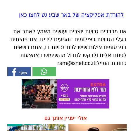
להורדת אפליקציה של באר שבע נט לחצו כאן
אנו מכבדים זכויות יוצרים ועושים מאמץ לאתר את
בעלי הזכויות בצילומים המגיעים לידינו. אם זיהיתים
בפרסומינו צילום שיש לכם זכויות בו, אתם רשאים
לפנות אלינו ולבקש לחדול מהשימוש באמצעות
כתובת המייל:
ram@isnet.co.il
אולי יעניין אותך גם