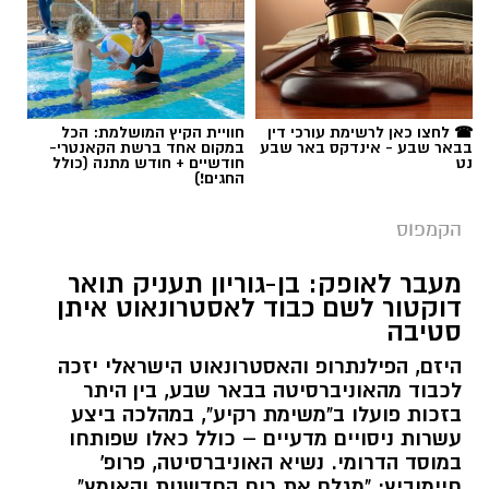
☎ לחצו כאן לרשימת עורכי דין
חוויית הקיץ המושלמת: הכל
בבאר שבע - אינדקס באר שבע
במקום אחד ברשת הקאנטרי-
נט
חודשיים + חודש מתנה (כולל
החגים!)
הקמפוס
מעבר לאופק: בן-גוריון תעניק תואר
דוקטור לשם כבוד לאסטרונאוט איתן
סטיבה
היזם, הפילנתרופ והאסטרונאוט הישראלי יזכה
לכבוד מהאוניברסיטה בבאר שבע, בין היתר
בזכות פועלו ב"משימת רקיע", במהלכה ביצע
עשרות ניסויים מדעיים – כולל כאלו שפותחו
במוסד הדרומי. נשיא האוניברסיטה, פרופ'
חיימוביץ: "מגלם את רוח החדשנות והאומץ".