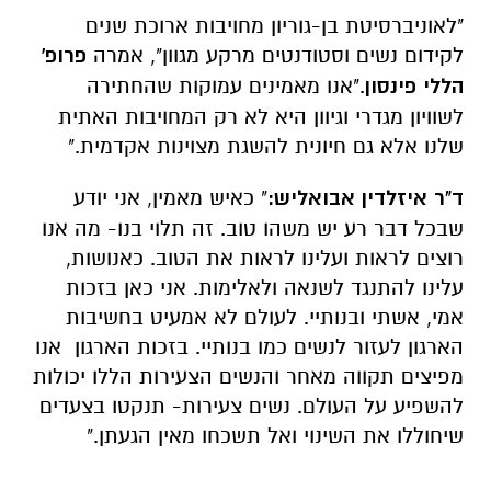
"לאוניברסיטת בן-גוריון מחויבות ארוכת שנים
לקידום נשים וסטודנטים מרקע מגוון", אמרה
פרופ'
הללי פינסון
."אנו מאמינים עמוקות שהחתירה
לשוויון מגדרי וגיוון היא לא רק המחויבות האתית
שלנו אלא גם חיונית להשגת מצוינות אקדמית."
ד"ר איזלדין אבואליש:
" כאיש מאמין, אני יודע
שבכל דבר רע יש משהו טוב. זה תלוי בנו- מה אנו
רוצים לראות ועלינו לראות את הטוב. כאנושות,
עלינו להתנגד לשנאה ולאלימות. אני כאן בזכות
אמי, אשתי ובנותיי. לעולם לא אמעיט בחשיבות
הארגון לעזור לנשים כמו בנותיי. בזכות הארגון אנו
מפיצים תקווה מאחר והנשים הצעירות הללו יכולות
להשפיע על העולם. נשים צעירות- תנקטו בצעדים
שיחוללו את השינוי ואל תשכחו מאין הגעתן."