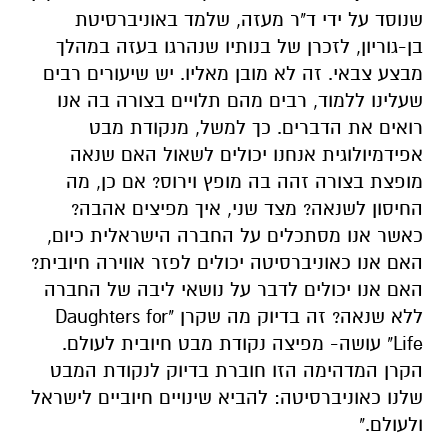
שנוסד על ידי ד"ר מעזה, שלמד באוניברסיטת
בן-גוריון, לזכרן של בנותיו שנהרגו בעזה במהלך
מבצע צבאי. זה לא מובן מאליו. יש שיעורים רבים
שעלינו ללמוד, רבים מהם תלויים בצורה בה אנו
רואים את הדברים. כך למשל, מנקודת מבט
אפידמיולוגית אנחנו יכולים לשאול האם שנאה
מופצת בצורה זהה בה מופץ וירוס? אם כן, מה
החיסון לשנאה? מצד שני, איך מפיצים אהבה?
כאשר אנו מסתכלים על החברה הישראלית כיום,
האם אנו כאוניברסיטה יכולים לפזר אווירה חיובית?
האם אנו יכולים לדבר על נושאי ליבה של החברה
ללא שנאה? זה בדיוק מה שקרן "Daughters for
Life" עושה- מפיצה נקודת מבט חיובית לעולם.
הקרן המדהימה הזו חוברת בדיוק לנקודת המבט
שלנו כאוניברסיטה: להביא שינויים חיוביים לישראל
ולעולם."