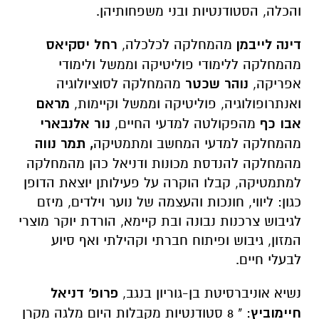
והכלה, הסטודנטיות ובני משפחותיהן.
דינה לייבמן
מהמחלקה לכלכלה,
רחל יסקיאס
מהמחלקה ללימודי פוליטיקה וממשל ולימודי
אפריקה,
נוהר שכטר
מהמחלקה לסוציולוגיה
ואנתרופולוגיה, פוליטיקה וממשל וקיימות,
מראם
אבו כף
מהפקולטה למדעי החיים,
נור אלנבארי
מהמחלקה למדעי המחשב ומתמטיקה
, תמר נווה
מהמחלקה להנדסת מכונות ודניאל כהן מהמחלקה
למתמטיקה, קבלו הוקרה על פעילותן יוצאת הדופן
כגון: ליווי, חונכות והעצמה של נוער וילדים, מיזם
לגיבוש צרכנות נבונה ובת קיימא, הורדת יוקר מוצרי
המזון, גיבוש ופיתוח חברתי וקהילתי ואף סיוע
לבעלי חיים.
נשיא אוניברסיטת בן-גוריון בנגב,
פרופ' דניאל
חיימוביץ
: " 8 סטודנטיות מקבלות היום מלגה מקרן