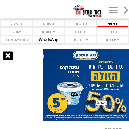
ראשי
חדשות
ספורט
קהילה
מגזין
תרבות
אירועים
אוכל
אינדקס
צור קשר
WhatsApp
לוח באר שבע