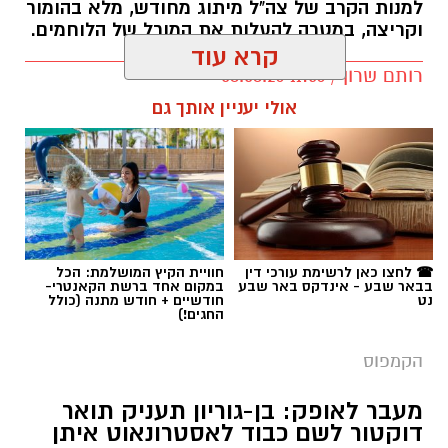
למנות הקרב של צה"ל מיתוג מחודש, מלא בהומור
וקריצה, במטרה להעלות את המורל של הלוחמים.
קרא עוד
רותם שרון / 11:56 08.08.26
אולי יעניין אותך גם
תגים:
יעל ציבולסקי
☎ לחצו כאן לרשימת עורכי דין
חוויית הקיץ המושלמת: הכל
בבאר שבע - אינדקס באר שבע
במקום אחד ברשת הקאנטרי-
נט
חודשיים + חודש מתנה (כולל
החגים!)
הקמפוס
מעבר לאופק: בן-גוריון תעניק תואר
דוקטור לשם כבוד לאסטרונאוט איתן