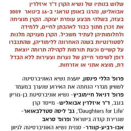
שלוש בנותיו של נשיא הקרן ד"ר איזלדין
אבואליש, נהרגו באופן טראגי ב-16 בינואר 2009
בעזה, בשלהי מבצע עופרת יצוקה. הקרן מנציחה
את זכרן מתוך כבוד לאהבתן לחיים, ללמידה
ולחלומותיהן לעתיד משכיל. הקרן מעניקה מלגות
לסטודנטיות בשנה האחרונה ללימודיהן, שהתגברו
על קשיים וכעת תורמות לקהילה תרומה יוצאת
דופן לשיפור חייהן של נערות וצעירות ללא הבדל
דת, מוצא אתני או אזרחות.
פרופ' הללי פינסון
, יועצת נשיא האוניברסיטה
לשוויון מגדרי הנחתה את האירוע שנערך במעמד
פרופ' דניאל חיימוביץ
- נשיא אוניברסיטת בן-גוריון
בנגב,
ד"ר איזלדין אבואליש
- מייסד קרן
'Daughters for Life',
גב' ליסה סטדלבאואר
-
שגרירת קנדה בישראל ו
פרופ' סראב
אבו-רביע-קוודר
- סגנית נשיא האוניברסיטה לגיוון