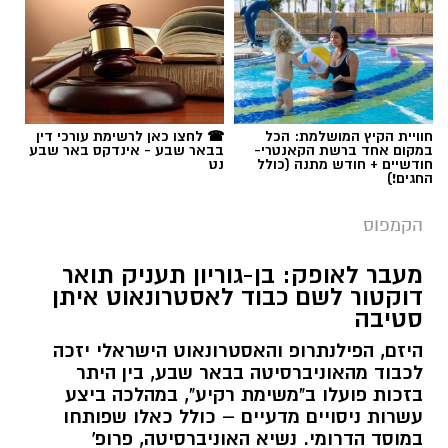
חוויית הקיץ המושלמת: הכל
☎ לחצו כאן לרשימת עורכי דין
במקום אחד ברשת הקאנטרי-
בבאר שבע - אינדקס באר שבע
חודשיים + חודש מתנה (כולל
נט
החגים!)
הקמפוס
מעבר לאופק: בן-גוריון תעניק תואר
דוקטור לשם כבוד לאסטרונאוט איתן
סטיבה
היזם, הפילנתרופ והאסטרונאוט הישראלי יזכה
לכבוד מהאוניברסיטה בבאר שבע, בין היתר
בזכות פועלו ב"משימת רקיע", במהלכה ביצע
עשרות ניסויים מדעיים – כולל כאלו שפותחו
במוסד הדרומי. נשיא האוניברסיטה, פרופ'