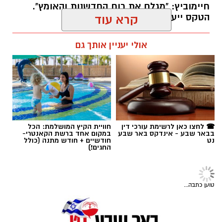
חיימוביץ: "מגלם את רוח החדשנות והאומץ".
הטקס ייערך באוקטובר הקרוב.
קרא עוד
רותם שרון / 12:05 05.08.26
אולי יעניין אותך גם
תגים:
בן-גוריון
☎ לחצו כאן לרשימת עורכי דין
חוויית הקיץ המושלמת: הכל
בבאר שבע - אינדקס באר שבע
במקום אחד ברשת הקאנטרי-
נט
חודשיים + חודש מתנה (כולל
החגים!)
הקמפוס
תקווה לחולי לב: תרופות לסוכרת
ולדלקת מפחיתות דרמטית את הסיכון
לפרפור פרוזדורים