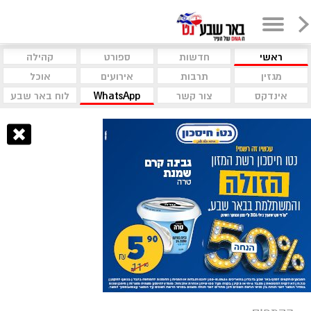
ראשי
חדשות
ספורט
קהילה
מגזין
תרבות
אירועים
אוכל
אינדקס
צור קשר
WhatsApp
לוח באר שבע