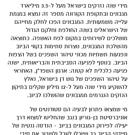
מידי שנה נזרקים בישראל מעל ל-3.5 מיליארד
מגבונים ובתקופת הקורונה מספר זה נמצא במגמת
עלייה משמעותית. המגבונים הפכו לחלק מחייהם
של הישראלים בשנה החולפת וחלקם הגדול
מושלכים לשירותים במקום לפח האשפה. כתוצאה
מהשלכת המגבונים, נוצרות סתימות בקווי הביוב
ונפגעות תשתיות מכוני טיהור השפכים בשל הצפות
הביוב. בנוסף לפגיעה הסביבתית והבריאותית, ישנה
פגיעה כלכלית לא קטנה: ארגון השפד"ן, האחראי
על טיהור השפכים של גוש דן בישראל, נאלץ
להשקיע מידי שנה מעל ל-12 מיליון שקלים בתיקון
הנזקים הנגרמים ממגבונים שהושלכו לביוב.
מי שמצאו פתרון לבעיה הם סטודנטים של
אוניברסיטת בן-גוריון בנגב שהחליטו למצוא דרך
יעילה לפירוק המגבונים בביוב - הנדסה גנטית של
חיידקי הביוב כך שיוכלו לעכל ולשבור את סיבי