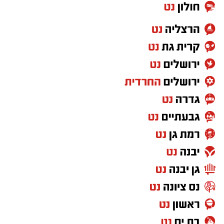
תרומתו הייחודית לקידום המחקר המדעי,
החדשנות, וכן על פעילותו החברתית
והפילנתרופית. הטקס החגיגי צפוי להיערך במהלך
התכנסות חבר הנאמנים ה-56 של האוניברסיטה,
בחודש אוקטובר 2026.
בנימוקים לבחירתו צוינה במיוחד עבודתו החלוצית
של סטיבה במסגרת "משימת רקיע", אליה שוגר
בחודש אפריל 2022. במהלך שהותו בת 17 הימים
בתחנת החלל הבינלאומית, ביצע סטיבה עשרות
ניסויים מדעיים שפותחו בישראל – ביניהם גם כאלו
מבית היוצר של חוקרי אוניברסיטת בן-גוריון עצמה.
במוסד האקדמי ציינו כי משימתו של סטיבה הפכה
את חקר החלל לכר פורה של שיתופי פעולה
ויצירתיות: "משימתו סימלה שילוב ייחודי של
טכנולוגיה, חינוך, אומנות וגאווה לאומית, וחיזקה את
מעמדה של ישראל בקהילה המדעית העולמית".