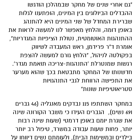
"גם אחרי שנים של מחקר שבמהלכן הודגשו
ההבדלים הביולוגים בין המינים, הופתענו לגלות
שברירת המחדל של שני המינים היא להתנהג
באופן דומה, והלחץ מאפשר לנו למעשה לראות את
ההתנהגות האוטומטית, נטולת הציפיות המגדריות",
אומרת ד"ר פרידמן, ראש המעבדה לשיווק
בפקולטה לניהול, "הלחץ גורם למעשה להצפת
רגשות שמנטרלת 'התנהגות-צריכה תואמת מגדר'.
חדשנותו של המחקר מתבטאת בכך שהוא מערער
את התפישה הרווחת לגבי התנהגויות
סטריאוטיפיות שונות"
במחקר השתתפו 115 נבדקים מאנגליה (46 גברים
ו69 נשים), הגברים העידו כי משבר הקורונה שינה
את שגרת יומם באופן דרמטי (שעות שינה רבות
יותר, פחות שעות עבודה במשרד, טיפול רב יותר
בילדים ובמשימות הבית), ולעומתם נשים דיווחו על