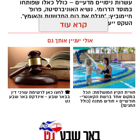
עשרות ניסויים מדעיים – כולל כאלו שפותחו
במוסד הדרומי. נשיא האוניברסיטה, פרופ'
חיימוביץ: "מגלם את רוח החדשנות והאומץ".
הטקס ייערך באוקטובר הקרוב.
קרא עוד
רותם שרון / 12:05 05.08.26
אולי יעניין אותך גם
תגים:
בן-גוריון
חוויית הקיץ המושלמת: הכל
☎ לחצו כאן לרשימת עורכי דין
במקום אחד ברשת הקאנטרי-
בבאר שבע - אינדקס באר שבע
חודשיים + חודש מתנה (כולל
נט
החגים!)