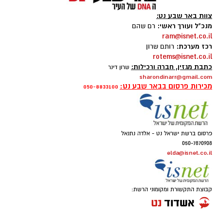
צוות באר שבע נט:
מנכ"ל ועורך ראשי:
רם שהם
ram@isnet.co.il
רכז מערכת:
רותם שרון
rotems@isnet.co.il
כתבת מגזין, חברה ורכילות:
שרון דינר
sharondinarr@gmail.com
מכירות פרסום בבאר שבע נט:
050-8833100
פרסום ברשת ישראל נט - אלדה נתנאל
050-7870908
elda@isnet.co.il
איתן סטיבה, צילום באדיבות רקיע
אוניברסיטת בן-גוריון בנגב הודיעה כי תעניק תואר
קבוצת התקשורת ומקומוני הרשת:
דוקטור לשם כבוד ליזם, הפילנתרופ והאסטרונאוט
הישראלי, איתן סטיבה. התואר יוענק לו כהוקרה על