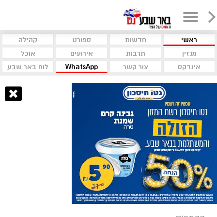
ראשי
חדשות
ספורט
קהילה
מגזין
תרבות
אירועים
אוכל
אינדקס
צור קשר
WhatsApp
לוח באר שבע