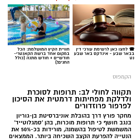
תגים:
בן-גוריון
☎ לחצו כאן לרשימת עורכי דין
חוויית הקיץ המושלמת: הכל
בבאר שבע - אינדקס באר שבע
במקום אחד ברשת הקאנטרי-
נט
חודשיים + חודש מתנה (כולל
החגים!)
הקמפוס
תקווה לחולי לב: תרופות לסוכרת
ולדלקת מפחיתות דרמטית את הסיכון
לפרפור פרוזדורים
מחקר פורץ דרך בהובלת אוניברסיטת בן-גוריון
בנגב חושף כי תרופות מוכרות, בהן 'סמגלוטייד'
המשמשת לטיפול בהשמנה, מורידות בכ-50% את
הנטייה להפרעת הקצב השכיחה ביותר. הממצאים