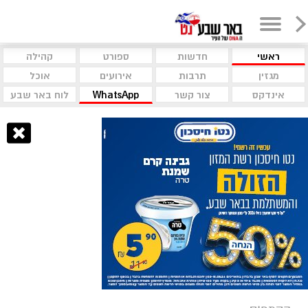
ראשי
חדשות
ספורט
קהילה
מגזין
תרבות
אירועים
אוכל
אינדקס
צור קשר
WhatsApp
לוח באר שבע