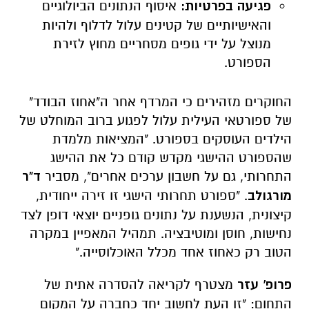
פגיעה בפרטיות:
איסוף הנתונים הביולוגיים
והאישיותיים של קטינים עלול לדלוף ולהיות
מנוצל על ידי גופים מסחריים מחוץ לזירת
הספורט.
החוקרים מזהירים כי המרדף אחר ה"אחוז הבודד"
של ספורטאי העילית עלול לפגוע ברוב המוחלט של
הילדים העוסקים בספורט. "המציאות מלמדת
שהספורט ההישגי מקדש קודם כל את ההישג
התחרותי, גם על חשבון ערכים אחרים", מסביר
ד"ר
מורגולב
. "ספורט תחרותי הישגי זו זירה ייחודית,
קיצונית, הנשענת על נתונים גופניים יוצאי דופן לצד
נחישות, חוסן ומוטיבציה. תמהיל המאפיין במקרה
הטוב רק כאחוז אחד מכלל האוכלוסייה."
פרופ' עזר
מצטרף לקריאה להסדרה אתית של
התחום: "זו העת לחשוב יחד כחברה על המקום