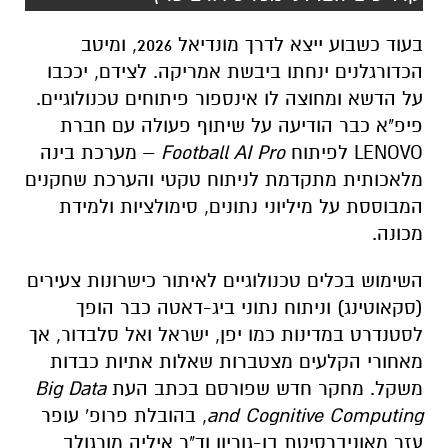
בעוד כשבוע ייצא לדרך מונדיאל 2026, ומיטב
הכדורגלנים ינחתו ביבשת אמריקה. לצידם, יככבו
על הדשא ומחוצה לו אינספור פיתוחים טכנולוגיים.
פיפ"א כבר הודיעה על שיתוף פעולה עם חברת
LENOVO לפיתוח
Football AI Pro
– מערכת בינה
מלאכותית מתקדמת לניתוח טקטי והערכת שחקנים
המבוססת על מיליוני נתונים, סימולציות ולמידת
מכונה.
השימוש בכלים טכנולוגיים לאיתור כישרונות צעירים
(סקאוטינג) וניתוח נתוני ביג-דאטה כבר הופך
לסטנדרט במדינות כמו יפן, ישראל ואל סלבדור, אך
מאחורי הקלעים מצטברות שאלות אתיות כבדות
משקל. מחקר חדש שפורסם בכתב העת
Big Data
and Cognitive Computing
, בהובלת פרופ' עופר
עזר מאוניברסיטת בן-גוריון וד"ר איליה מורגולב