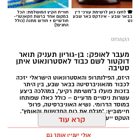
☎ לחצו כאן לרשימת עורכי דין
חוויית הקיץ המושלמת: הכל
בבאר שבע - אינדקס באר שבע
במקום אחד ברשת הקאנטרי-
נט
חודשיים + חודש מתנה (כולל
החגים!)
הקמפוס
מעבר לאופק: בן-גוריון תעניק תואר
דוקטור לשם כבוד לאסטרונאוט איתן
סטיבה
היזם, הפילנתרופ והאסטרונאוט הישראלי יזכה
לכבוד מהאוניברסיטה בבאר שבע, בין היתר
בזכות פועלו ב"משימת רקיע", במהלכה ביצע
עשרות ניסויים מדעיים – כולל כאלו שפותחו
במוסד הדרומי. נשיא האוניברסיטה, פרופ'
חיימוביץ: "מגלם את רוח החדשנות והאומץ".
הטקס ייערך באוקטובר הקרוב.
קרא עוד
רותם שרון / 12:05 05.08.26
אולי יעניין אותך גם