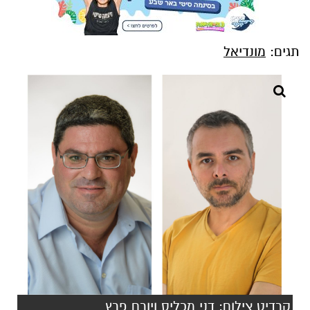
תגים:
מונדיאל
קרדיט צילום: דני מכליס ויורם פרץ