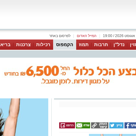
|
המייל האדום
|
לפרסום באתר
זין
נדל"ן
תרבות
תמוז
הקמפוס
רכילות
צרכנות
בריאו