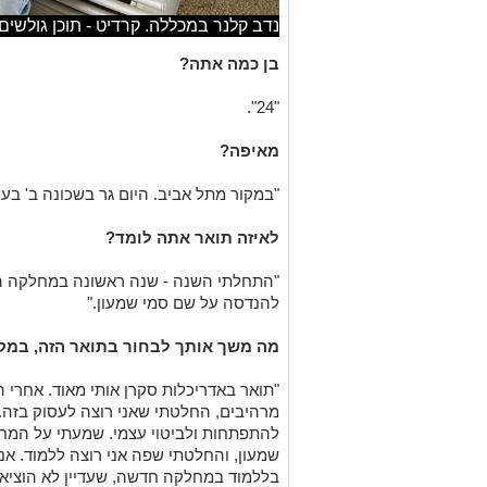
נדב קלנר במכללה. קרדיט - תוכן גולשים (ע"
בן כמה אתה?
"24".
מאיפה?
"במקור מתל אביב. היום גר בשכונה ב' בעיר
לאיזה תואר אתה לומד?
"התחלתי השנה - שנה ראשונה במחלקה 
להנדסה על שם סמי שמעון."
מה משך אותך לבחור בתואר הזה, במק
"תואר באדריכלות סקרן אותי מאוד. אחרי 
מרהיבים, החלטתי שאני רוצה לעסוק בזה.
להתפתחות ולביטוי עצמי. שמעתי על ה
שמעון, והחלטתי שפה אני רוצה ללמוד. אנ
בללמוד במחלקה חדשה, שעדיין לא הוציאה