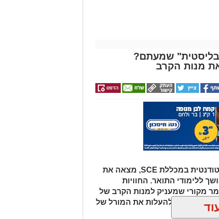
ת בליסטית" שמעתם?
ת מנות הקרב
מאז פרוץ המלחמה, יעל ציבולסקי, סטודנטית במכללת SCE, מצאה את
ך ללימודי התואר. החוויות
מר מקורי שמעניק למנות הקרב של
ריצה, במטרה להעלות את המורל של
וד
ן אותך גם