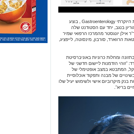
וריון בנגב, יחד עם הסטודנט שלה
ר אילן יונגסטר מהמרכז הרפואי שמיר
ות הרווארד, סורבון, מינסוטה, לייפציג,
 בתזונה ומחלות כרוניות באוניברסיטת
רד: "זוהי הזדמנות ליישום חדשני של
קל, המתבטא במצב אופטימלי של
ינויים של מבנה ותפקוד אוכלוסיית
 בנק מיקרוביום אישי ולשימוש יעיל שלו
ים בריא".