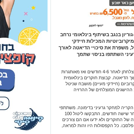
ריון בנגב בשיתוף בינלאומי נרחב
קרוביוטיות המכילות חיידקי
, משפרת את סיכויי הדיאטה לאורך
עיני השתתפו בניסוי שתמך
ידוע שרוב דיאטות ההרזיה מגיעות לשיא הצלחתן לאחר 4-6 חודשים ואז מאותגרות
ך הדיאטה. קבוצת חוקרים בינלאומית
ביום (חיידקי מעיים) מושבח שניטל
ההישגים המוצלחים של ההרזיה
14 חודשים בקרב 90 מעובדי הקריה למחקר גרעיני בדימונה. משתתפי
הניסוי שאיבדו 8.3 קילוגרמים בממוצע לאחר שישה חודשים, התבקשו ליטול 100
 של החוקרים ולא ידעו אם הם צורכים
לסבו. כל הקפסולות היו זהות למראה,
השתלת מיקרוביום אישית בבני אדם נמצאה כהליך בטוח במשך 6 חודשי הנטילה,
 שחולקו באקראי כדי להפחית משקל
אספקה יומית של תה ירוק וצמח המנקאי,