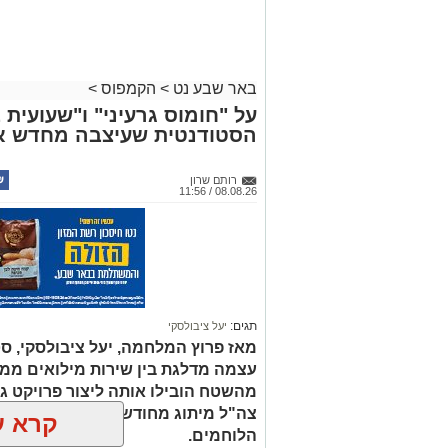
באר שבע נט
>
הקמפוס
>
על "חומוס גרעיני" ו"שעועי
הסטודנטית שעיצבה מחדש א
רותם שרון
08.08.26 / 11:56
תגים:
יעל ציבולסקי
עצמה מדלגת בין שירות מילואים ממוש
מהשטח הובילו אותה ליצור פרויקט ג
צה"ל מיתוג מחודש, מלא בהומור וק
קרא ע
הלוחמים.
אולי יעניי