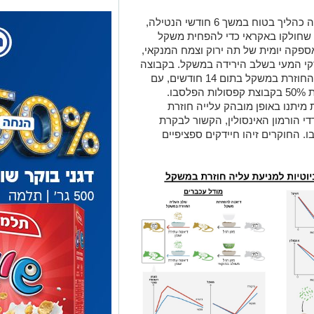
דקי המעי בשלב הירידה במשקל. בקבוצה
זו קפסולות המיקרוביום מיתנו את העלייה החוזרת במשקל בתום 14 חודשים, עם
14% עלייה חוזרת מהמשקל שאיבדו לעומת 50% בקבוצת קפסולות הפלסבו.
 מיתנו באופן מובהק עלייה חוזרת
י הורמון האינסולין, הקשור לבקרת
 החוקרים זיהו חיידקים ספציפיים
מחקר זה, שפורסם בימים אלה בכתב-העת היוקרתי Gastroenterology , בוצע