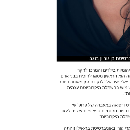
ברסיטת בן גוריון בנגב
יהומיות בילדים והמרכז לחקר
ה הוא הראשון מסוגו להוכיח בבני אדם
לי 'אידיאלי' לנקודת זמן מאוחרת יותר
שימוש בהשתלת מיקרוביוטה עצמית
ת".
רט ורפואה במעבדה של פרופ' שי
יות תזונתיות ספציפיות עשויה לעזור
לת מיקרוביום".
רי קורן באוניברסיטת בר-אילן זוהתה
 השבחת המיקרוביום בתהליך ההרזיה,
שתלה החוזרת ובשמירה על הירידה