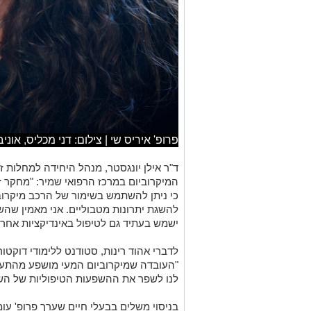
פרופ' איריס שי | צילום: דני מכליס, אוני
ד"ר אילן יונגסטר, מנהל היחידה למחלות ז
המיקרוביום במרכז הרפואי שמיר: "מחקר ז
כי ניתן להשתמש בשימור של הרכב מיקרוביא
להשגת יתרונות מטבוליים. אני מאמין שה
ישמש בעתיד גם לטיפול באינדיקציות אחרו
לדברי אהוד רינות, סטודנט ללימודי דוקטו
"העובדה שמיקרוביום המעי מושפע מהתערבו
לנו לשפר את ההשפעות הטיפוליות של השת
בניסוי משלים בבעלי חיים שערך פרופ' עומ
השפעה ספציפית של צמח המים מנקאי על
השפעה שלוותה בשיפור יעילות תהליך הה
במשקל ובקרת הסוכר.