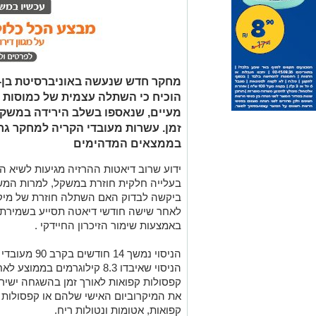
מחקר חדש שנעשה באוניברסיטת בן-גו
הוכיח כי השתלה עצמית של כמוסות מי
מעיים, שנאספו בשלב הירידה במשקל
זמן. עשרות מעובדי הקריה למחקר גר
בממצאים המדהימים
בעלייה חלקית חוזרת במשקל, למרות המש
ביקשה לבדוק האם השתלה חוזרת של מיקרו
לאחר שישה חודשי דיאטה תסייע בשמירת 
באמצעות שימור הזיכרון החיידקי .
הניסוי נמשך 
קפסולות קפואות לאורך זמן בהשגחה ישירה
את המיקרוביום האישי שלהם או קפסולות פ
קפואות, אטומות ונטולות ריח.
בלא תופעות לוואי משמעותיות. משתתפים
באמצעות דיאטה ים תיכונית ירוקה, וזכו ל