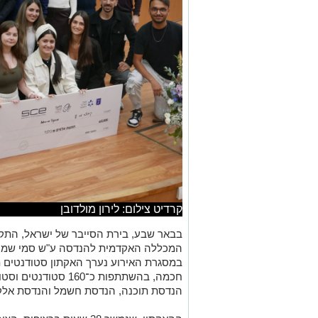
קרדיט צילום: לירון מולדובן
המכללה האקדמית להנדסה ע"ש סמי שמעון
במסגרת האירוע נערך האקתון סטודנטים 
חכמה, בהשתתפות כ־60
הנדסת תוכנה, הנדסת חשמל והנדסת אלק