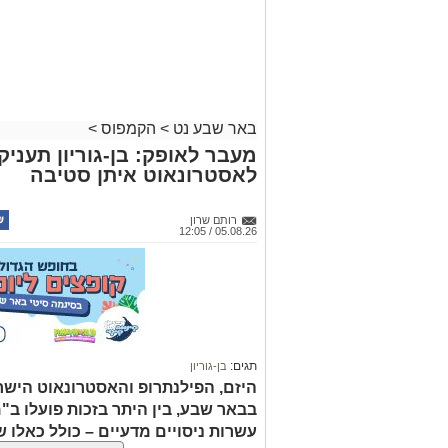
באר שבע נט
>
הקמפוס
>
מעבר לאופק: בן-גוריון תעני
לאסטרונאוט איתן סטיבה
רותם שרון
05.08.26 / 12:05
תגים:
בן-גוריון
היזם, הפילנתרופ והאסטרונאוט הישר
בבאר שבע, בין היתר בזכות פועלו ב
עשרות ניסויים מדעיים – כולל כאלו 