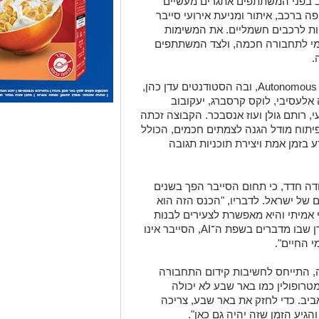
רציפות, הציב בפני המשתתפים אתגרים מעשיים
ה ברכב, איתור ומניעת אירועי סייבר
ות לרכבים חשמליים. את המשימות
ומי לתחבורה חכמה, ולצד המשתתפים
.
את המקום הראשון גרפה קבוצת Autonomous Defense, ובה הסטודנטים עדן כהן,
ה אלעסיבי, לוקס קרסברג, יעקובוב
עי, רותם גולן ועוז אנסבכר. הקבוצה זכתה
תוח מודל הגנה לצמתים חכמים, הכולל
ע בזמן אמת ויצירת תוכניות תגובה
 מייסד SCE, פרופ' יהודה חדד, כי תחום הסייבר הפך בשנים
של ישראל. לדבריו, "הכנס הזה הוא
אמיתי והיא מאפשרת לצעירים לבנות
כאן בנגב עתיד אישי, חברתי ומקצועי. בעידן שבו מדברים בשפת ה־AI, הסייבר אינו
 החיים".
ה, התייחס לחשיבות קידום התחבורה
טרופולין כמו באר שבע לא יכולה
ב. כדי לחזק את באר שבע, צריכה