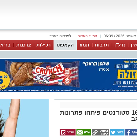
|
המייל האדום
|
לפרסום באתר
זין
נדל"ן
תרבות
תמוז
הקמפוס
רכילות
צרכנות
בריאו
האקתון סייבר בבאר שבע: 160 סטודנטים פיתחו פתרונות
ב