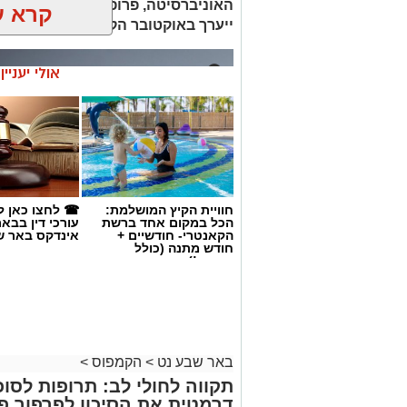
האוניברסיטה, פרופ' חיימוביץ: "מג
קרא ע
ייערך באוקטובר הקרוב.
אולי יעניי
חוויית הקיץ המושלמת:
☎ לחצו כאן ל
הכל במקום אחד ברשת
עורכי דין בבא
הקאנטרי- חודשיים +
אינדקס באר ש
חודש מתנה (כולל
החגים!)
באר שבע נט
>
הקמפוס
>
תקווה לחולי לב: תרופות לסו
דרמטית את הסיכון לפרפור פר