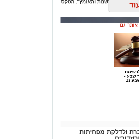
לם את רוח החדשנות והאומץ". הטקס
וד
ן אותך גם
רשימת
ר שבע -
בע נט
כרת ולדלקת מפחיתות
וזדורים