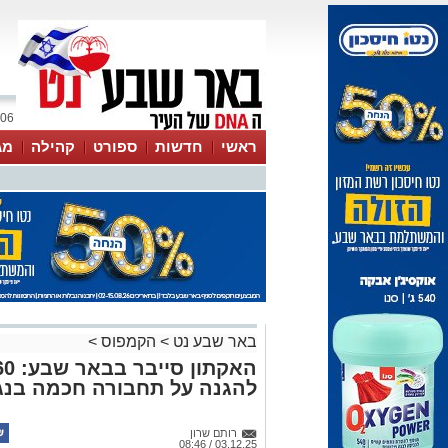
06 אוגוסט 2026 / 06:39
ראשי
חדשות
ספורט
קהילה
מג
עסקים
טיפים והמלצות
באר שבע נט
>
הקמפוס
>
להגנה על תחבורה חכמה בנג
רותם שרון
03.12.25 / 08:46