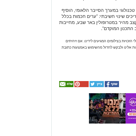
טכנולוגי במערך הסייבר הלאומי, הוסיף
ים שינוי חשיבתי: "ערים חכמות בכלל
 מהיר במטרופולין באר שבע, מחייבות
 התכנון המוקדם".
 הזכויות בצילומים המגיעים לידינו. אם זיהיתים
נות אלינו ולבקש לחדול מהשימוש באמצעות כתובת
אולי
יעניין
אותך
גם
☎ לחצו כאן לרשימת
חוויית הקיץ המושלמת:
עורכי דין בבאר שבע -
הכל במקום אחד ברשת
הקאנטרי- חודשיים +
אינדקס באר שבע נט