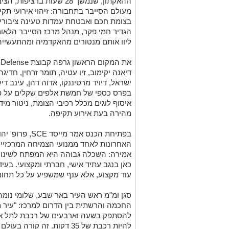
ההאקתון, שנמשך 28 שעות ב
מעולם הסייבר בתחבורה: זיהוי אירועי תקיפ
בצומת חכם ואבטחת עמדות טעינה ציבורי
הגדיר חמי פקר, מנהל מרכז הסייבר הלא
ליוו אותם מנטורים מהאקדמיה ומהתעשייה
דיאנה יקימוב, זיו עטיה, תומר זרחין, חדיג
ישראל, דיויד מרטיננקו, אדוה דהן, עינב די
בפרס כספי של חמשת אלפים שקלים על פי
איסוף לוגים מכלל רכיבי הצומת, ניטור מיד
מהירה בעת אירוע תקיפה.
בפתיחת הכנס אמר
האחרונות לאחד ממנועי הצמיחה המרכזיים 
אמירה: השכלה גבוהה היא המפתח לשינוי 
עוד מקצוע, אלא ענף שמשפיע על כל תחומי
סגן ומ"מ ראש העיר באר שבע, שלומי נומ
החכמה והרשתית בין הדרום למרכז: "עיר מ
להסתפק בשעה וארבעים של רכבת לתל אבי
להיות רכבת של 35 דקות. זה קורה בעולם והגיע הזמן שזה יהיה גם כאן".