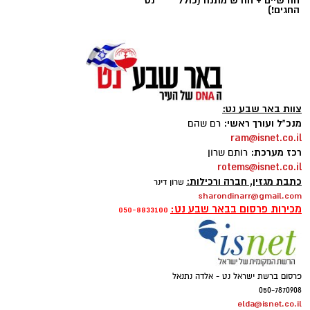
חודשיים + חודש מתנה (כולל
נט
החגים!)
צוות באר שבע נט:
מנכ"ל ועורך ראשי:
רם שהם
ram@isnet.co.il
רכז מערכת:
רותם שרון
rotems@isnet.co.il
כתבת מגזין, חברה ורכילות:
שרון דינר
sharondinarr@gmail.com
מכירות פרסום בבאר שבע נט:
050-8833100
פרסום ברשת ישראל נט - אלדה נתנאל
050-7870908
elda@isnet.co.il