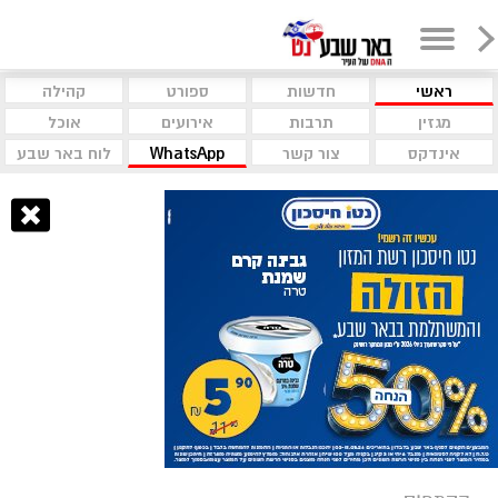
ראשי
חדשות
ספורט
קהילה
מגזין
תרבות
אירועים
אוכל
אינדקס
צור קשר
WhatsApp
לוח באר שבע