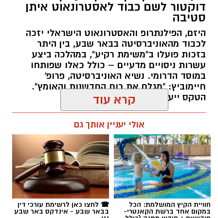
דוקטור לשם כבוד לאסטרונאוט איתן
סטיבה
היזם, הפילנתרופ והאסטרונאוט הישראלי יזכה
לכבוד מהאוניברסיטה בבאר שבע, בין היתר
בזכות פועלו ב"משימת רקיע", במהלכה ביצע
עשרות ניסויים מדעיים – כולל כאלו שפותחו
במוסד הדרומי. נשיא האוניברסיטה, פרופ'
חיימוביץ: "מגלם את רוח החדשנות והאומץ".
הטקס ייערך באוקטובר הקרוב.
קרא עוד
רותם שרון / 12:05 05.08.26
אולי יעניין אותך גם
תגים:
בן-גוריון
חוויית הקיץ המושלמת: הכל
☎ לחצו כאן לרשימת עורכי דין
במקום אחד ברשת הקאנטרי-
בבאר שבע - אינדקס באר שבע