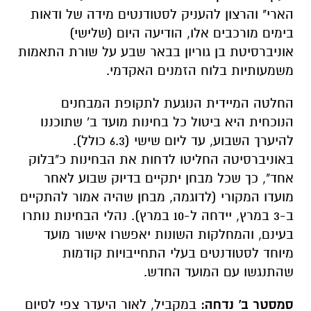
הארי" והרצון להעניק לסטודנטים מידה של ודאות
בימים מורכבים אלו, הודיעה היום (שלישי)
אוניברסיטת בן גוריון בבאר שבע על שורת התאמות
משמעותיות בלוח הזמנים האקדמי.
החלטה המיידית הנוגעת לתקופת המבחנים
הנוכחית היא ביטול כל בחינות מועד ב' שתוכננו
להיערך השבוע, עד ליום שישי (6.3 כולל).
באוניברסיטה החליטו לדחות את הבחינות כ"בלוק
אחד", כך שכל מבחן יתקיים בדיוק שבוע לאחר
מועדו המקורי (לדוגמה, מבחן שהיה אמור להתקיים
ב-3 במרץ, יידחה ל-10 במרץ). נהלי הבחינות נותרו
בעינם, והמחלקות השונות יאפשרו אישור מועד
מיוחד לסטודנטים בעלי התחייבויות קודמות
שהתנגשו עם המועד החדש.
סמסטר ב' נדחה:
במקביל, לאור היעדר צפי לסיום