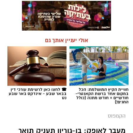
אולי יעניין אותך גם
חוויית הקיץ המושלמת: הכל
☎ לחצו כאן לרשימת עורכי דין
במקום אחד ברשת הקאנטרי-
בבאר שבע - אינדקס באר שבע
חודשיים + חודש מתנה (כולל
נט
החגים!)
הקמפוס
מעבר לאופק: בן-גוריון תעניק תואר