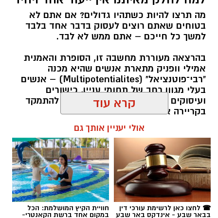
מה תרצו להיות כשתהיו גדולים? אם אתם לא
בטוחים שאתם רוצים לעסוק בדבר אחד בלבד
למשך כל חייכם – אתם ממש לא לבד.
בהרצאה מעוררת מחשבה זו, הסופרת והאמנית
אמילי וופניק מתארת אנשים שהיא מכנה
"רבי־פוטנציאל" (Multipotentialites) – אנשים
בעלי מגוון רחב של תחומי עניין, כישורים
ועיסוקים שונים לאורך חייהם, במקום להתמקד
קרא עוד
בקריירה אחת בלבד.
אולי יעניין אותך גם
האם גם אתם כאלה?
אלדה נתנאל / 09:20 07.08.26
☎ לחצו כאן לרשימת עורכי דין
חוויית הקיץ המושלמת: הכל
בבאר שבע - אינדקס באר שבע
במקום אחד ברשת הקאנטרי-