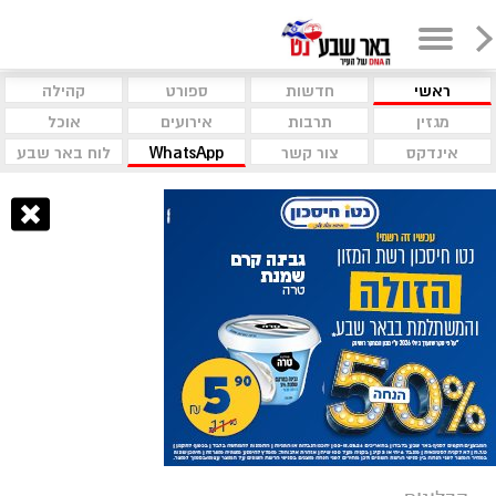
ראשי
חדשות
ספורט
קהילה
מגזין
תרבות
אירועים
אוכל
אינדקס
צור קשר
WhatsApp
לוח באר שבע