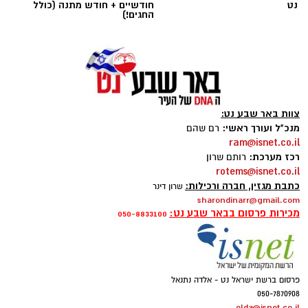
נט
חודשיים + חודש מתנה (כולל
תגים:
ייעוד
החגים!)
צוות באר שבע נט:
מנכ"ל ועורך ראשי:
רם שהם
ram@isnet.co.il
רכז מערכת:
רותם שרון
rotems@isnet.co.il
כתבת מגזין, חברה ורכילות:
שרון דינר
sharondinarr@gmail.com
מכירות פרסום בבאר שבע נט:
050-8833100
אינדקס העסקים של באר שבע נט
להורדת אפליקציה של באר שבע נט לחצו כאן
פרסום ברשת ישראל נט - אלדה נתנאל
050-7870908
אנו מכבדים זכויות יוצרים ועושים מאמץ לאתר את
elda@isnet.co.il