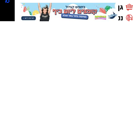
נטיפס - רשת חברתית לטיפים והמלצות
שערים חשמליים בבאר שבע
Netips -רשת חברתית לחכמת ההמונים
מסלולים לטיולים
טיולים בדרום
עורך דין באשדוד