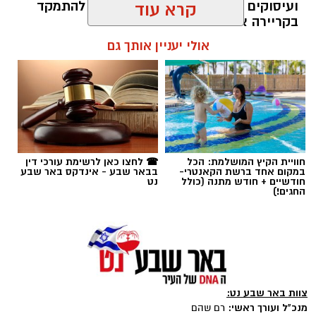
ועיסוקים שונים לאורך חייהם, במקום להתמקד
קרא עוד
בקריירה אחת בלבד.
אולי יעניין אותך גם
האם גם אתם כאלה?
אלדה נתנאל / 09:20 07.08.26
חוויית הקיץ המושלמת: הכל
☎ לחצו כאן לרשימת עורכי דין
במקום אחד ברשת הקאנטרי-
בבאר שבע - אינדקס באר שבע
חודשיים + חודש מתנה (כולל
נט
תגים:
ייעוד
החגים!)
צוות באר שבע נט:
מנכ"ל ועורך ראשי:
רם שהם