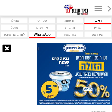
ראשי
חדשות
ספורט
קהילה
מגזין
תרבות
אירועים
אוכל
אינדקס
צור קשר
WhatsApp
לוח באר שבע