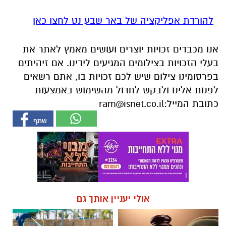
להורדת אפליקציה של באר שבע נט לחצו כאן
אנו מכבדים זכויות יוצרים ועושים מאמץ לאתר את
בעלי הזכויות בצילומים המגיעים לידינו. אם זיהיתים
בפרסומינו צילום שיש לכם זכויות בו, אתם רשאים
לפנות אלינו ולבקש לחדול מהשימוש באמצעות
כתובת המייל:
ram@isnet.co.il
אולי יעניין אותך גם