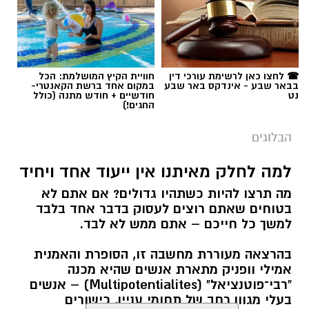
☎ לחצו כאן לרשימת עורכי דין
חוויית הקיץ המושלמת: הכל
בבאר שבע - אינדקס באר שבע
במקום אחד ברשת הקאנטרי-
נט
חודשיים + חודש מתנה (כולל
החגים!)
הבלוגים
למה לחלק מאיתנו אין ייעוד אחד ויחיד
מה תרצו להיות כשתהיו גדולים? אם אתם לא
בטוחים שאתם רוצים לעסוק בדבר אחד בלבד
למשך כל חייכם – אתם ממש לא לבד.
בהרצאה מעוררת מחשבה זו, הסופרת והאמנית
אמילי וופניק מתארת אנשים שהיא מכנה
"רבי־פוטנציאל" (Multipotentialites) – אנשים
בעלי מגוון רחב של תחומי עניין, כישורים