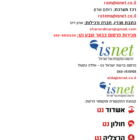
ram@isnet.co.il
רכז מערכת:
רותם שרון
rotems@isnet.co.il
כתבת מגזין, חברה ורכילות:
שרון דינר
sharondinarr@gmail.com
מכירות פרסום בבאר שבע נט:
050-8833100
אינדקס העסקים של באר שבע נט
להורדת אפליקציה של באר שבע נט לחצו כאן
פרסום ברשת ישראל נט - אלדה נתנאל
050-7870908
אנו מכבדים זכויות יוצרים ועושים מאמץ לאתר את
elda@isnet.co.il
בעלי הזכויות בצילומים המגיעים לידינו. אם זיהיתים
בפרסומינו צילום שיש לכם זכויות בו, אתם רשאים
לפנות אלינו ולבקש לחדול מהשימוש באמצעות
קבוצת התקשורת ומקומוני הרשת:
כתובת המייל:ram@isnet.co.il