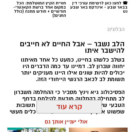
☎ לחצו כאן לרשימת עורכי דין
חוויית הקיץ המושלמת: הכל
בבאר שבע - אינדקס באר שבע
במקום אחד ברשת הקאנטרי-
נט
חודשיים + חודש מתנה (כולל
החגים!)
הבלוגים
הלב נשבר – אבל החיים לא חייבים
להישבר איתו
בשלב כלשהו בחיינו, כמעט כל אחד מאיתנו
יחווה שברון לב. דמיינו עד כמה הדברים היו
יכולים להיות שונים אילו היינו מעניקים יותר
תשומת לב לכאב הרגשי הייחודי הזה.
הפסיכולוג גיא וינץ' מסביר כי ההחלמה משברון
לב מתחילה בהחלטה מודעת להילחם בדחף
הטבעי שלנו לייפות את העבר ולחפש תשובות
קרא עוד
שפשוט אינן קיימות. הוא מציע ארגז כלים מעשי
שיעזור לנו, בהדרגה, להשתחרר מהכאב ולהמשיך
אולי יעניין אותך גם
הלאה.