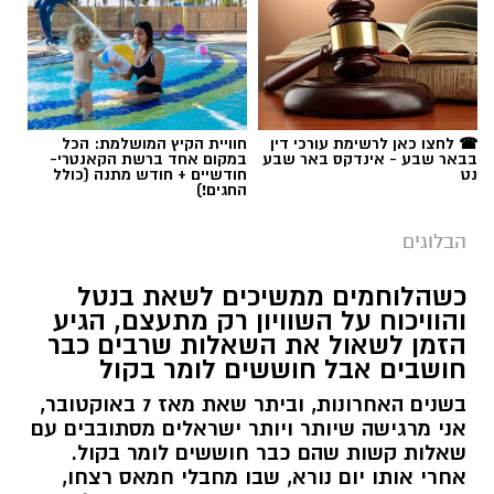
הלב שלנו אולי נשבר לפעמים, אבל אנחנו לא
חייבים להישבר יחד איתו.
מערכת האתר / 09:04 23.07.26
☎ לחצו כאן לרשימת עורכי דין
חוויית הקיץ המושלמת: הכל
בבאר שבע - אינדקס באר שבע
במקום אחד ברשת הקאנטרי-
נט
חודשיים + חודש מתנה (כולל
החגים!)
הבלוגים
תגים:
טד
כשהלוחמים ממשיכים לשאת בנטל
והוויכוח על השוויון רק מתעצם, הגיע
הזמן לשאול את השאלות שרבים כבר
חושבים אבל חוששים לומר בקול
בשנים האחרונות, וביתר שאת מאז 7 באוקטובר,
אני מרגישה שיותר ויותר ישראלים מסתובבים עם
שאלות קשות שהם כבר חוששים לומר בקול.
אחרי אותו יום נורא, שבו מחבלי חמאס רצחו,