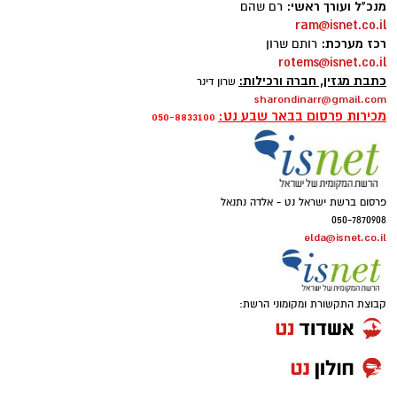
מנכ"ל ועורך ראשי:
רם שהם
ram@isnet.co.il
תגים:
חרדיים חיילים
רכז מערכת:
רותם שרון
rotems@isnet.co.il
כתבת מגזין, חברה ורכילות:
שרון דינר
sharondinarr@gmail.com
מכירות פרסום בבאר שבע נט:
050-8833100
פרסום ברשת ישראל נט - אלדה נתנאל
050-7870908
elda@isnet.co.il
קבוצת התקשורת ומקומוני הרשת:
AI
אני מסתכלת סביבי ורואה מציאות שמעלה אצלי