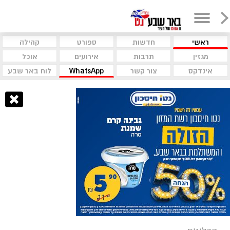
ראשי
חדשות
ספורט
קהילה
מגזין
תרבות
אירועים
אוכל
אינדקס
צור קשר
WhatsApp
לוח באר שבע