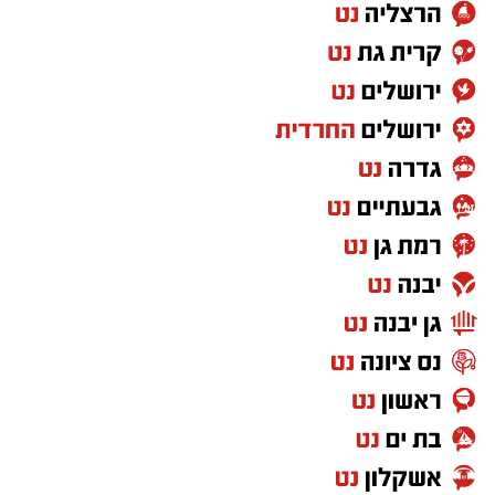
יותר סימני שאלה מתשובות.
אני רואה מחאות המוניות נגד גיוס בני ישיבות,
שומעת אמירות של רבנים ואישי ציבור שמעוררות
סערה ומעמיקות את הקרע, ורואה את השיח
הציבורי הופך מקוטב יותר ויותר.
במקביל, כמעט מדי יום מתפרסמת הודעה נוספת
על לוחם שנהרג או נפצע, על משפחה שנכנסת
למעגל השכול ועל צעירים שעוזבים את הבית כדי
להגן על כולנו.
ואז אני שואלת את עצמי שאלה פשוטה.
האם כולנו באמת נושאים באותה אחריות
למדינה?
אני לא כותבת מתוך שנאה. אני גם לא מאמינה