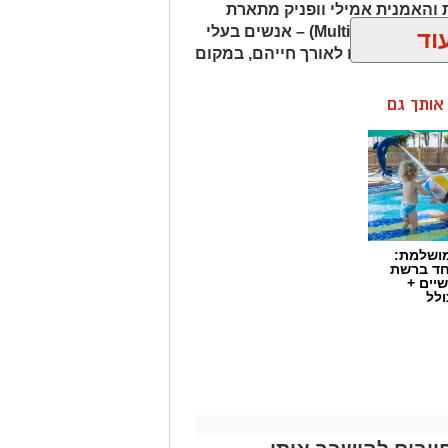
והאמנית אמילי וופניק מתארת
אנשים שהיא מכנה "רבי־פוטנציאל" (Multipotentialites) – אנשים בעלי
וד
ועיסוקים שונים לאורך חייהם, במקום
ן אותך גם
מושלמת:
חד ברשת
יים +
ולל