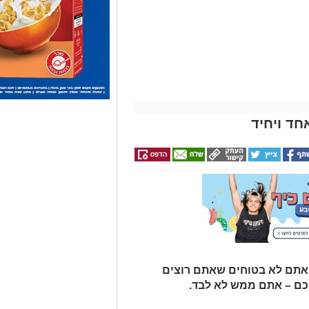
הקאנטרי- חודשיים +
אינדקס באר שבע נט
חודש מתנה (כולל
החגים!)
חד ויחיד
 אתם לא בטוחים שאתם רוצים
כם – אתם ממש לא לבד.