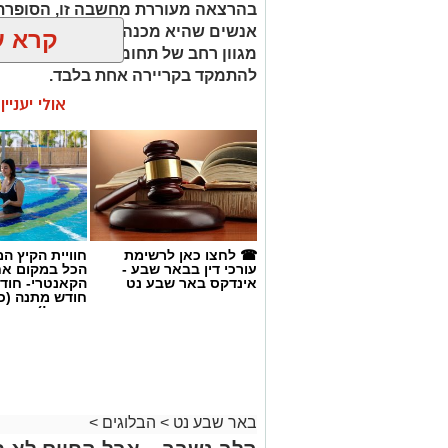
בהרצאה מעוררת מחשבה זו, הסופרת 
קרא ע
מגוון רחב של תחומי עניין, כישורים 
להתמקד בקריירה אחת בלבד.
אולי יעניי
האם גם אתם כאלה?
☎ לחצו כאן לרשימת
חוויית הקיץ ה
עורכי דין בבאר שבע -
הכל במקום א
אינדקס באר שבע נט
הקאנטרי- חודש
חודש מתנה (כ
החגים!)
באר שבע נט
>
הבלוגים
>