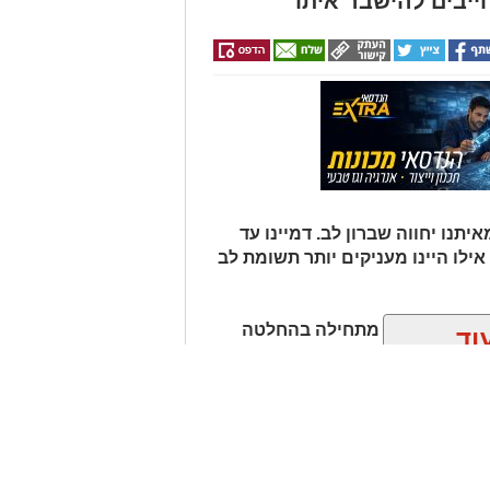
ייבים להישבר איתו
 הזכויות בצילומים המגיעים לידינו. אם זיהיתים
נות אלינו ולבקש לחדול מהשימוש באמצעות כתובת
תנו יחווה שברון לב. דמיינו עד
אילו היינו מעניקים יותר תשומת לב
למה משברון לב מתחילה בהחלטה
וד
יפות את העבר ולחפש תשובות
לים מעשי שיעזור לנו, בהדרגה,
ן אותך גם
חנו לא חייבים להישבר יחד איתו.