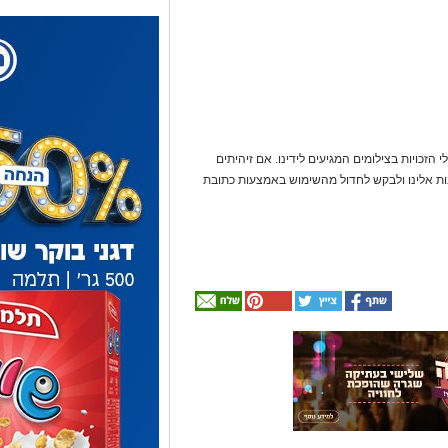
 הזכויות בצילומים המגיעים לידינו. אם זיהיתים
נות אלינו ולבקש לחדול מהשימוש באמצעות כתובת
אולי
יעניין
אותך
גם
☎ לחצו כאן לרשימת
חוויית הקיץ המושלמת:
עורכי דין בבאר שבע -
הכל במקום אחד ברשת