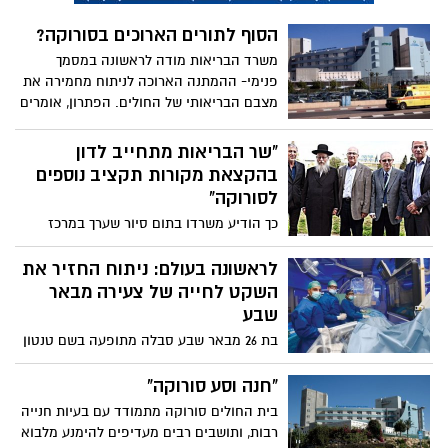
הסוף לתורים הארוכים בסורוקה?
משרד הבריאות מודה לראשונה במסמך
פנימי- ההמתנה הארוכה לניתוח מחמירה את
מצבם הבריאותי של החולים. הפתרון, אומרים
במשרד הממשלתי, הוא חיוב בתי החולים
לקבוע תורים תוך 60 ימים, ולא- יופנה החולה
"שר הבריאות מתחייב לדון
לבית חולים אחר לקבלת הטיפול.
בהקצאת מקורות תקציב נוספים
לסורוקה"
כך הודיע משרדו בתום סיור שערך במרכז
הרפואי בבאר שבע; מנכ"ל "כללית" ביקש
משר הבריאות לפעול לחדש את מענקי
לראשונה בעולם: ניתוח החזיר את
המעבר לפריפריה לרופאים צעירים ולמומחים
השקט לחייה של צעירה מבאר
- שהופסקו השנה
שבע
בת 26 מבאר שבע סבלה מתופעה בשם טנטון
ושמעה בראש צליל מונוטוני שאין לו מקור
חיצוני אמיתי. בצעד חריג, בוצע בה צנתור
"חנה וסע סורוקה"
מוח שהפסיק את הבעיה. "החזרת לי את
בית החולים סורוקה מתמודד עם בעיות חנייה
השקט לחיי", כתבה המטופלת על פתק
רבות, ותושבים רבים מעדיפים להימנע מלבוא
לרופאה.