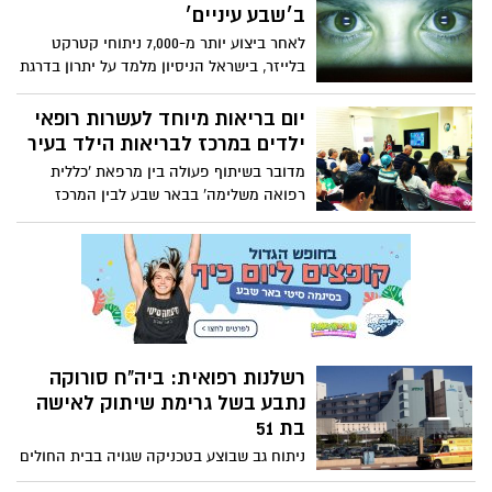
בית החולים סורוקה נתבע בגין רשלנות
ב׳שבע עיניים׳
רפואית, שלטענת עורכי הדין טיפול לקוי גרם
לאחר ביצוע יותר מ-7,000 ניתוחי קטרקט
למותו של החולה. סורוקה "המנוח קיבל טיפול
בלייזר, בישראל הניסיון מלמד על יתרון בדרגת
ראוי".
הדיוק ובהפחתת הסיכון לתופעות לוואי.
יום בריאות מיוחד לעשרות רופאי
ילדים במרכז לבריאות הילד בעיר
מדובר בשיתוף פעולה בין מרפאת 'כללית
רפואה משלימה' בבאר שבע לבין המרכז
לבריאות הילד בעיר, שנועד, בין היתר, לקדם
למידה והטמעת רפואה אינטגרטיבית לטובת
בריאות המטופלים
רשלנות רפואית: ביה"ח סורוקה
נתבע בשל גרימת שיתוק לאישה
בת 51
ניתוח גב שבוצע בטכניקה שגויה בבית החולים
"סורוקה" הביא לשיתוק פלג גופה התחתון של