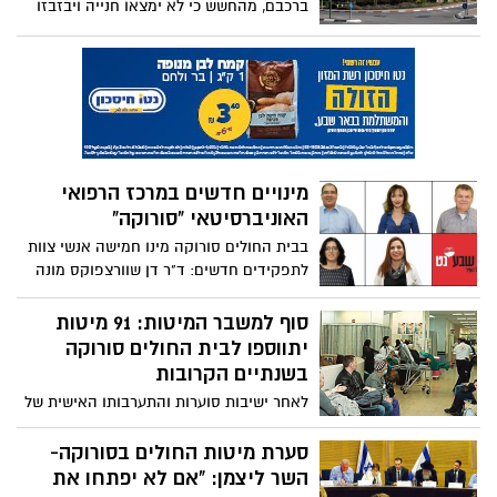
ברכבם, מהחשש כי לא ימצאו חנייה ויבזבזו
זמן יקר. כעת יוצא בית החולים עם שירות
חדש של הסעות בחינם לכלל משתמשי
סורוקה.
מינויים חדשים במרכז הרפואי
האוניברסיטאי "סורוקה"
בבית החולים סורוקה מינו חמישה אנשי צוות
לתפקידים חדשים: ד"ר דן שוורצפוקס מונה
לסגן מנהל המרכז הרפואי, ד"ר גלית פרץ
מונתה למנהלת היחידה להשתלות מח עצם,
סוף למשבר המיטות: 91 מיטות
ד"ר עידית ליברטי מונתה למנהלת שירות
יתווספו לבית החולים סורוקה
סוכרת, אלי רייני מונה לטכנולוג ראשי וליליה
בשנתיים הקרובות
גרינשפון מונתה למנהלת הסיעוד במחלקה
לאחר ישיבות סוערות והתערבותו האישית של
אורתופדית ב'.
רוביק דנילוביץ', הודיעו במשרד הבריאות על
העברת 91 מיטות אשפוז לסורוקה, שיקלו על
סערת מיטות החולים בסורוקה-
העומס בבית החולים. רוביק דנילוביץ': "אני
השר ליצמן: "אם לא יפתחו את
שמח שהגענו לפיתרון. השלב הבא- קיצור