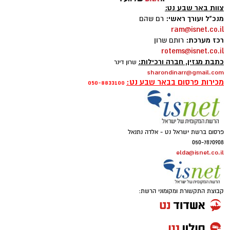
צוות באר שבע נט:
מנכ"ל ועורך ראשי:
רם שהם
ram@isnet.co.il
רכז מערכת:
רותם שרון
rotems@isnet.co.il
כתבת מגזין, חברה ורכילות:
שרון דינר
sharondinarr@gmail.com
מכירות פרסום בבאר שבע נט:
050-8833100
פרסום ברשת ישראל נט - אלדה נתנאל
050-7870908
elda@isnet.co.il
קבוצת התקשורת ומקומוני הרשת: