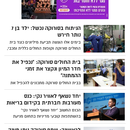
הרפואי לתושבי הדרום. כתבנו שרון טל
בריאיון בלעדי עם מנהל בית החולים סורוקה
פרופ' אהוד דודסון.
הניתוח בסורוקה נכשל: ילד בן 7
נותר חירש
בימים אלו הוגשה תביעת מיליונים כנגד בית
החולים סורוקה וקופות החולים כללית ומכבי,
זאת לאור ניתוח מהיר שביצעו בילד בן 7
בעקבותיו נותר הילד חירש באוזן ימין.
בית החולים סורוקה: "נכפיל את
"הרופאים פעלו בניגוד כללי אבחון וטיפול
חדר המיון ונקצר את זמני
בסיסיים וסבירים תוך שהם גורמים לנזק קשה
ההמתנה"
ובלתי הפיך"
בבית החולים סורוקה מתכננים להכפיל את
חדר המיון וחדר הטראומה, ולהוסיף עשרות
מיטות אשפוז. מנהל בית החולים סורוקה:
יחד נשאף לאוויר נקי: כנס
"נכפיל את חדר המיון, נוסיף מיטות ורופאים,
מעורבות חברתית בקידום בריאות
ונקצר את זמני ההמתנה במיון". 'באר שבע
הכנס החשוב "יחד נשאף לאוויר נקי"
נט' ממשיכים בסדרת הכתבות על התפתחות
בהשתתפות קובעי מדיניות בתחום מניעת
בית החולים סורוקה.
עישון נערך בשבוע החולף (רביעי, 22/11)
במשכן לאמנויות הבמה בעיר. במסגרת