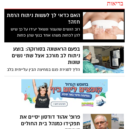
בריאות
האם כדאי לך לעשות ניתוח הרמת
חזה?
רוב הנשים שנעצור ונשאל יעידו על כך שיש
להן לפחות משהו אחד בגוף שהן פחות
אוהבות ופחות מתחברות אליו. לכן, אם גם את
זוכרת את עצמך תמיד מתבוננת בחזה שלך
בפעם הראשונה בסורוקה: בוצע
ולא באמת יוצאת מרוצה ממנו, כדאי שתדעי
ניתוח לב מורכב אצל שתי נשים
שיש מה לעשות בנידון.
שונות
הליך לסגירת פגם במחיצה הבין עלייתית בלב
בוצע לראשונה בסורוקה בהצלחה. מנהל
היחידה לטיפול נמרץ לב: "המטופלות
השתחררו לביתן תוך זמן קצר ובמצב טוב"
פרופ' אהוד דודסון יסיים את
תפקידו כמנהל בית החולים