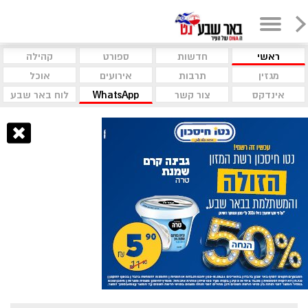
ראשי
חדשות
ספורט
קהילה
מגזין
תרבות
אירועים
אוכל
אינדקס
צור קשר
WhatsApp
לוח באר שבע