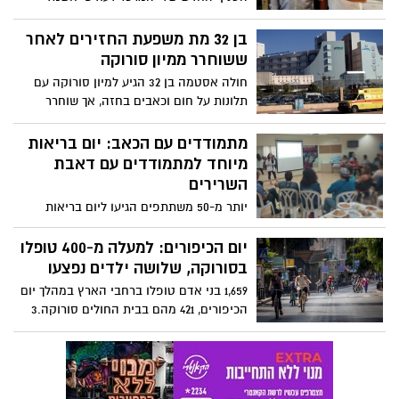
במתחם ישפרו פלאנט באר שבע. לאירוע
הגיעו הבעלים יובל סבן ורונן חזן, בני
בן 32 מת משפעת החזירים לאחר
המשפחה וחברים. גם נציג מחברת סמסונג,
ששוחרר ממיון סורוקה
יאיר שמיר, נכח באירוע והתכבד בקביעת
חולה אסטמה בן 32 הגיע למיון סורוקה עם
המזוזה בכניסה. במהלך האירוע הוכנה
תלונות על חום וכאבים בחזה, אך שוחרר
הפתעה מרגשת במיוחד לילדי סורוקה
לביתו ללא הטיפול המומלץ. שלושה ימים
לאחר מכן הידרדר מצבו והוא נפטר משפעת
מתמודדים עם הכאב: יום בריאות
החזירים. "אשפוז ממושך ורוויי סבל, יגון
מיוחד למתמודדים עם דאבת
וייסורים פיזיים ונפשיים", נכתב בכתב
השרירים
התביעה.
יותר מ-50 משתתפים הגיעו ליום בריאות
מיוחד שיזם צוות מכון הפיזיותרפיה של
הכללית בבאר שבע והוקדש כולו למתמודדים
יום הכיפורים: למעלה מ-400 טופלו
עם פיברומיאלגיה.
בסורוקה, שלושה ילדים נפצעו
1,659 בני אדם טופלו ברחבי הארץ במהלך יום
הכיפורים, 421 מהם בבית החולים סורוקה.3
ילדים נפצעו מרכיבה על אופניים וקורקינט.
בנוסף לכך התקבלו 41 לידות במהלך יום
הכיפורים. בבאר שבע לא נרשמו אירועי
זריקת אבנים.