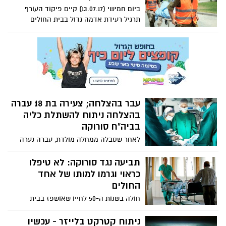
ביום חמישי (13.07.17) קיים פיקוד העורף
תרגיל רעידת אדמה גדול בבית החולים
סורוקה, זאת כחלק מהכנת צוות בית החולים
לתפקוד בחירום.
עבר בהצלחה; צעירה בת 18 עברה
בהצלחה ניתוח להשתלת כליה
בביה"ח סורוקה
לאחר שסבלה ממחלה מולדת, עברה נערה
בכיתה י"א השתלת כליה ואיננה זקוקה עוד
לדיאליזה. "הנערה יצאה מסכנת חיים ואינה
תביעה נגד סורוקה: לא טיפלו
זקוקה עוד לדיאליזה. זהו צעד משמעותי
כראוי וגרמו למותו של אחד
שמקל מאד עליה ועל בני משפחתה ומשפר
החולים
את איכות חייה".
חולה בשנות ה-50 לחייו שאושפז בבית
החולים סורוקה עם שברים בגולגולת שוחרר
ומצבו הידרדר, עד שלאחרונה נפטר. כעת,
ניתוח קטרקט בלייזר - עכשיו