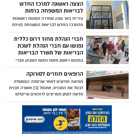
המנותחת בת ה-51, אשר סבלה מכאבי גב
הצצה ראשונה למרכז החדש
עקב פריצת דיסק- כך על פי כתב התביעה
לבריאות המשפחה ברמות
שהוגש לבית המשפט המחוזי בתל אביב.
עיריית באר שבע שחררה תמונות ראשונות
ביה"ח: "אנחנו לומדים את התביעה"
מהמרכז החדש לבריאות המשפחה (טיפת
חלב), ע"ש את'ל, חנה ומוישה טרוטנר, ברחוב
משה קהירי בשכונת רמות. "מדובר במרכז
חברי הנהלת מחוז דרום כללית
מתקדם ובו חדרי אחיות ורופאים, אולם
נפגשו עם חברי הנהלת לשכת
רב-תכליתי, חדרי שירות ועוד", כתב ראש העיר
הבריאות של משרד הבריאות
על הקיר שלו בפייסבוק.
במפגש ראשון מסוגו נפגשו השבוע חברי
הנהלת מחוז דרום כללית יחד עם חברי
הנהלת לשכת הבריאות של משרד הבריאות
הרופאים חוזרים לסורוקה
בדרום.
חמישה חודשים לאחר שניסתה הממשלה
לבטל את התכנית, אתמול (ג') אושרה תכנית
חדשה למתן תמריצים לרופאים שייקלטו
לעבודה בבתי חולים בפריפריה, בהם גם בית
החולים סורוקה שבבאר שבע.