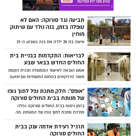
תביעה נגד סורוקה: האם לא
טופלה בזמן, בנה נולד עם שיתוק
מוחין
אישה בת 28 ילדה את בנה בשבוע ה-27
להריון עם שיתוק מוחין. היא טוענת שטיפול
אנטיביוטי בזמן היה מונע מבנה להידבק
לבריאות: התקדמות בבניית בית
בזיהום ולהיפגע, ולכן החליטה לתבוע. ומה
החולים החדש בבאר שבע
היה לבית החולים להגיד בעניין?
אמש הובאה לאישור הממשלה תכנית הקמת
מאגר פרויקטים בתחום התשתיות שביצועם
יחל בשנים 2017-2021. זאת לאור התעניינותה
של חברת ניהול הנכסים וההשקעות הגדולה
"אופס": חלק מתכת נפל לתוך גופו
בעולם – בלקרוק, בהשקעות לטווח ארוך
של מנותח בבית החולים סורוקה
בפרויקטים בתחום התשתיות. אחד
בזמן ניתוח בבית החולים סורוקה נפלה
מהפרויקטים הוא הקמת בית חולים חדש
חתיכת מתכת לתוך גופו של המנותח, מה
בבאר שבע.
שהוביל לסגירת חדר הניתוח עד לתיקון
הבעיה.
תרגיל רעידת אדמה ענק בבית
החולים סורוקה