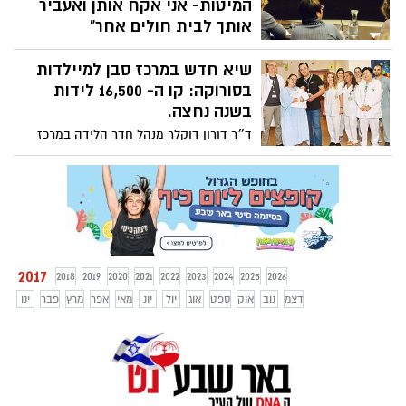
המיטות- אני אקח אותן ואעביר
התורים".
אותך לבית חולים אחר"
מצוקת מיטות החולים בסורוקה הגיעה למבוי
שיא חדש במרכז סבן למיילדות
סתום. מצד אחד- משרד הבריאות טוען כי
נקנו מיטות אשפוז לבית החולים סורוקה.
בסורוקה: קו ה- 16,500 לידות
מצד שני- את המיטות רכשה קופת חולים
בשנה נחצה.
כללית עבור בית החולים, והיא טרם העבירה
ד״ר דורון דוקלר מנהל חדר הלידה במרכז
לו אותן. ראש עיריית באר שבע, רוביק
סבן בסורוקה: ״עם סיומה של שנת 2016
דנילוביץ': "אנחנו לא מסכימים שישחקו בנו
וכניסתה של שנת 2017, אני גאה לספר שהצוות
יותר".
שלנו בצע במהלך שנה זו 16,662 לידות תחת
קורת גג אחת".
2017
2018
2019
2020
2021
2022
2023
2024
2025
2026
דצמ
נוב
אוק
ספט
אוג
יול
יונ
מאי
אפר
מרץ
פבר
ינו