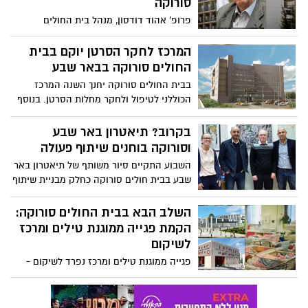
סורוקה
פרופ' אהוד דודסון, מנהל בית החולים
סורוקה, יסיים את תפקידו ואותו יחליף בקרוב
ד"ר שלומי קודש, מנהל רפואי במחוז דרום
המרכז לחקר הסרטן יוקם בבית
בכללית, ומי שהיה בעבר סגן מנהל בית
החולים סורוקה בבאר שבע
החולים סורוקה.
בבית החולים סורוקה יחנך השנה המרכז
הכוללני לטיפול ולחקר מחלות הסרטן. בנוסף
החלו בסורוקה בתכנון הבניין למחקרים
קליניים בשיתוף עם אוניברסיטת בן גוריון
בקרוב? תיאטרון באר שבע
בנגב. מנהל בית החולים סורוקה: "אנחנו
וסורוקה בוחנים שיתוף פעולה
מאמינים בשיתוף פעולה, ויחד נייצר עתיד
השבוע התקיים סיור משותף של תיאטרון באר
גדול לבית החולים סורוקה".
שבע בבית חולים סורוקה כחלק מבניית שיתוף
פעולה שנתי מתוך רצון ליצור פעילות חברתית
ולשמח את ילדי בית החולים
השלב הבא בבית החולים סורוקה:
הקמת פגייה ממוגנת טילים ומרכז
לשיקום
פגייה ממוגנת טילים ומרכז נפרד לשיקום -
'באר שבע נט' ממשיכים עם סדרת הכתבות
על בית החולים סורוקה בפרק מיוחד על שני
מבנים חשובים, שישפרו את המענה והשירות