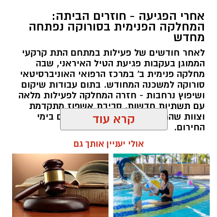
אחרי הפגיעה - חוזרים הביתה:
המחלקה הפנימית בסורוקה נפתחה
מחדש
לאחר חודשים של פעילות במתחם התת קרקעי
הממוגן בעקבות פגיעת הטיל האיראני, שבה
מחלקה פנימית ב' במרכז הרפואי האוניברסיטאי
סורוקה למשכנה המחודש. בתום עבודות שיקום
ושיפוץ נרחבות - חזרה המחלקה לפעילות מלאה
עם תשתיות חדשות, סביבת אשפוז מתקדמת
וצוות שהמשיך להעניק טיפול מסור גם בימי
קרא עוד
החירום.
אולי יעניין אותך גם
שרון דינר / 20:27 04.08.26