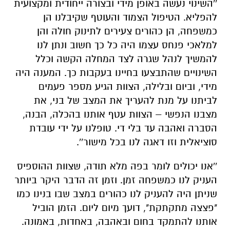
''השינוי נעשה באופן מידי ובצורה ייחודית ומקצועית
להפליא. הטיפול הצמוד והעוטף שקיבלנו הן
כמשפחה, הן כהורים צעירים לתינוק חולה והן
למלאכי פנחס עצמו היה כל כך חשוב ונתן לנו
להמשיך לנהל שגרה לצד המחלה הקשה וכלל
השינויים שהתבצעו בחיינו בעקבות כך. המענה היה
מידי, וביום ובלילה, הצוות הגיע מספר פעמים
לביתנו על מנת להעריך את המצב של בני, את
מצבנו הנפשי – הצוות עטף אותנו בהכלה, הבנה,
הסברה ואהבה עד בלי די. טופלנו על ידי עובדת
סוציאלית וזו דאגה לנו בכל מישור''.
''אנו יכולים לומר בפה מלא תודה, שצוות ההוספיס
העניק לנו כמשפחה זמן. וזמן זה הדבר היקר ביותר
שניתן היה להעניק לנו כהורים במצב שבו בנינו כמו
"פצצה מתקתקת", דועך מיום ליום. הזמן הוביל
אותנו להתמקד בחום ובאהבה, באחדות, באמונה.