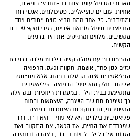
מאחורי הטיפול עומד צוות רב-תחומי: רופאים,
אחיות, עובדים סוציאליים, פסיכולוגים, אנשי רוח
ומתנדבים. כל אחד מהם מביא זווית ייחודית ויחד
הם יוצרים טיפול מותאם אישית, רגיש ומקצועי. הם
מקשיבים, מלווים ומחזיקים את היד ברגעים
הקשים.
ההתמודדות עם מחלה קשה בילדות מלווה ברגשות
עזים כגון פחד, אשמה, תקווה וכעס. הרפואה
הפליאטיבית אינה מתעלמת מהם, אלא מתייחסת
אליהם כחלק מהטיפול. הרפואה הפליאטיבית
מתקיימת בבית הילד, במסגרות חינוכיות, ובקהילה.
כך נשמרת תחושת השגרה, העצמאות והחום
המשפחתי, גם בתקופות מאתגרות. רפואה
פליאטיבית בילדים היא לא סוף – היא דרך. דרך
שמכבדת את החיים, את הכאב, את התקווה ואת
הזכות של כל ילד לחיות בכבוד, באהבה ובתמיכה.