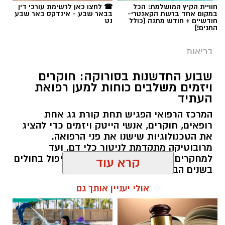
תגים:
באר שבע נט
,
בית החולים סורוקה
חוויית הקיץ המושלמת: הכל
☎ לחצו כאן לרשימת עורכי דין
במקום אחד ברשת הקאנטרי-
בבאר שבע - אינדקס באר שבע
חודשיים + חודש מתנה (כולל
נט
החגים!)
בריאות
שבוע החדשנות בסורוקה: חוקרים
ויזמים משלבים כוחות למען רפואת
העתיד
המרכז הרפואי הפגיש תחת קורת גג אחת
רופאים, חוקרים, אנשי הייטק ויזמים כדי להציג
את הטכנולוגיות שישנו את פני הרפואה.
מרובוטיקה מתקדמת לניטור כלי דם, ועד
למחקרים זוכי פרסים שיובילו את הטיפול בחולים
קרא עוד
בשנים הבאות.
צילום: דוברות סורוקה
אולי יעניין אותך גם
רותם שרון / 14:00 03.08.26
המחלקה, שפעלה במתחם החירום במהלך מבצעי
"עם כלביא" ו"שאגת הארי", עברה מתיחת פנים