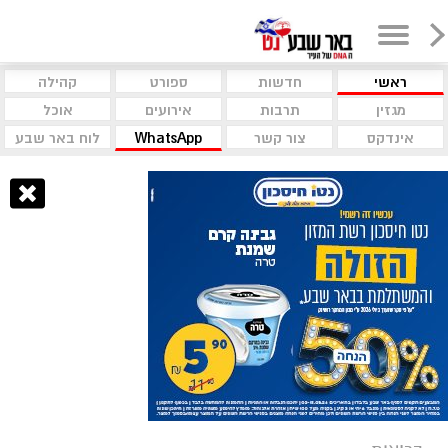
ראשי
חדשות
ספורט
קהילה
מגזין
תרבות
אירועים
אוכל
אינדקס
צור קשר
WhatsApp
לוח באר שבע