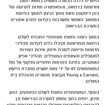
היחודית כללה הכשרה מעשית בנושא יזמות
וחדשנות ברפואה, והתאפשרה תודות לתרומה של
בנק דיסקונט וזאת מתוך הרצון לתמוך בפיתוח
המשאב האנושי ומעורבות בקידום פתרון אתגרים
במערכת הבריאות.
במשך כשנה נחשפו משתתפי התכנית לעולם
היזמות והחדשנות וקיבלו כלים לקידום תהליכי
חדשנות ופיתוח לטובת חיזוק איכות השירות
למטופלים והצוותים המטפלים. תהליכי אפיון
האתגרים, בחינת פתרונות חלופיים ותיקוף אל מול
המשתמשים לוו על ידי צוות יועצים מחברת הייעוץ
,Young & Earnest וקבוצת מנטורים מהנהלת בית
החולים.
בנוסף, המשתתפים נחשפו לעולם הפטנטים, ההון
סיכון, יזמים בתוך ומחוץ למערכת הבריאות וכן
להיבטים רגולטוריים ושיקולי פרטיות ואבטחת מידע