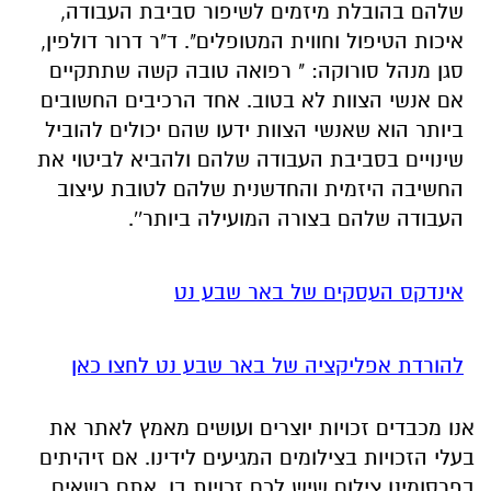
שלהם בהובלת מיזמים לשיפור סביבת העבודה,
איכות הטיפול וחווית המטופלים". ד"ר דרור דולפין,
סגן מנהל סורוקה: " רפואה טובה קשה שתתקיים
אם אנשי הצוות לא בטוב. אחד הרכיבים החשובים
ביותר הוא שאנשי הצוות ידעו שהם יכולים להוביל
שינויים בסביבת העבודה שלהם ולהביא לביטוי את
החשיבה היזמית והחדשנית שלהם לטובת עיצוב
העבודה שלהם בצורה המועילה ביותר''.
אינדקס העסקים של באר שבע נט
להורדת אפליקציה של באר שבע נט לחצו כאן
אנו מכבדים זכויות יוצרים ועושים מאמץ לאתר את
בעלי הזכויות בצילומים המגיעים לידינו. אם זיהיתים
בפרסומינו צילום שיש לכם זכויות בו, אתם רשאים