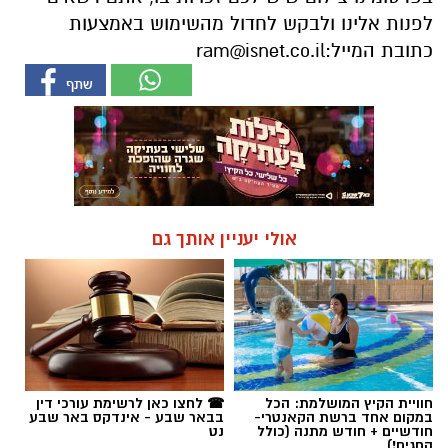
לפנות אלינו ולבקש לחדול מהשימוש באמצעות
כתובת המייל:
ram@isnet.co.il
אולי יעניין אותך גם
חוויית הקיץ המושלמת: הכל
☎ לחצו כאן לרשימת עורכי דין
במקום אחד ברשת הקאנטרי-
בבאר שבע - אינדקס באר שבע
חודשיים + חודש מתנה (כולל
נט
החגים!)