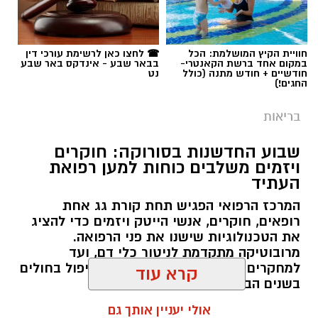
תגים:
באר שבע נט
,
בית החולים סורוקה
חוויית הקיץ המושלמת: הכל
☎ לחצו כאן לרשימת עורכי דין
במקום אחד ברשת הקאנטרי-
בבאר שבע - אינדקס באר שבע
חודשיים + חודש מתנה (כולל
נט
החגים!)
בריאות
שבוע החדשנות בסורוקה: חוקרים
ויזמים משלבים כוחות למען רפואת
העתיד
המרכז הרפואי הפגיש תחת קורת גג אחת
רופאים, חוקרים, אנשי הייטק ויזמים כדי להציג
את הטכנולוגיות שישנו את פני הרפואה.
מרובוטיקה מתקדמת לניטור כלי דם, ועד
למחקרים זוכי פרסים שיובילו את הטיפול בחולים
בשנים הבאות.
צילום: דוברות סורוקה
קרא עוד
רותם שרון / 14:00 03.08.26