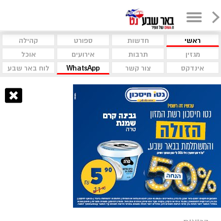
ראשי
חדשות
ספורט
קהילה
מגזין
תרבות
אירועים
אוכל
אינדקס
צור קשר
WhatsApp
לוח באר שבע