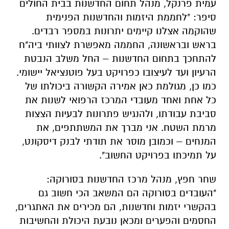
עמית פרנקל, מנהל תחום החדשנות בבית החולים
סיפר: "לחממת היזמות והחדשנות הפנימית
שהוקמה אצלנו קיימים יתרונות במספר רבדים.
בראש ובראשונה, החממה מאפשרת לצוותי ביה"ח
להתחכך בתחום החדשנות – החל משלב הנבטת
הרעיון ועד לעיצובו כפרויקט בעל פוטנציאל יישומי.
כמו כן, מגולמת כאן אמירה הקשורה ביכולתו של
כל אחת ואחד מעובדי המרכז הרפואי לשנות את
סביבת עבודתו, ולהנגיש פתרונות לבעיות הצצות
מרמת השטח. אני מברך את המשתתפים, את
המנחים – וכמובן מוסר את תודתי לבנק דיסקונט,
על תמיכתו בפרויקט החשוב".
שחר חפץ, מנהל מרכז החדשנות בסורוקה:
"העובדים בסורוקה הם המשאב הכי חשוב גם
בהקשרי יזמות וחדשנות, הם מכירים את האתגרים,
החסמים והפערים ומכאן נובעת היכולת והחשיבות