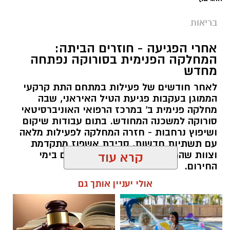
בריאות
אחרי הפגיעה - חוזרים הביתה:
המחלקה הפנימית בסורוקה נפתחה
מחדש
לאחר חודשים של פעילות במתחם התת קרקעי
הממוגן בעקבות פגיעת הטיל האיראני, שבה
מחלקה פנימית ב' במרכז הרפואי האוניברסיטאי
סורוקה למשכנה המחודש. בתום עבודות שיקום
ושיפוץ נרחבות - חזרה המחלקה לפעילות מלאה
עם תשתיות חדשות, סביבת אשפוז מתקדמת
וצוות שהמשיך להעניק טיפול מסור גם בימי
קרא עוד
החירום.
אולי יעניין אותך גם
שרון דינר / 20:27 04.08.26