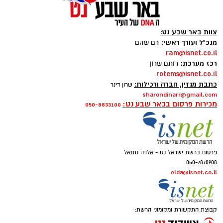
צוות באר שבע נט:
מנכ"ל ועורך ראשי:
רם שהם
ram@isnet.co.il
רכז מערכת:
רותם שרון
rotems@isnet.co.il
כתבת מגזין, חברה ורכילות:
שרון דינר
sharondinarr@gmail.com
צילום: דוברות סורוקה
מכירות פרסום בבאר שבע נט:
050-8833100
המחלקה, שפעלה במתחם החירום במהלך מבצעי
"עם כלביא" ו"שאגת הארי", עברה מתיחת פנים
פרסום ברשת ישראל נט - אלדה נתנאל
050-7870908
מקיפה בעקבות הנזקים שנגרמו לבניין המחלקות
elda@isnet.co.il
הפנימיות מפגיעת הטיל. בטקס חגיגי שנערך
לציון החזרה למשכן הקבוע הדגישו בכירי כללית
וסורוקה את החוסן, המקצועיות והמחויבות של
קבוצת התקשורת ומקומוני הרשת:
הצוותים הרפואיים, שלא חדלו להעניק טיפול