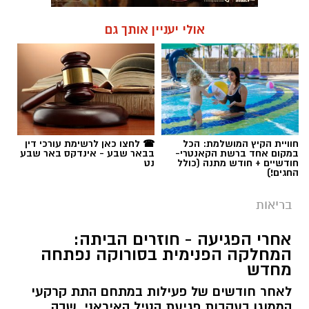
אולי יעניין אותך גם
חוויית הקיץ המושלמת: הכל
☎ לחצו כאן לרשימת עורכי דין
במקום אחד ברשת הקאנטרי-
בבאר שבע - אינדקס באר שבע
חודשיים + חודש מתנה (כולל
נט
החגים!)
בריאות
אחרי הפגיעה - חוזרים הביתה:
המחלקה הפנימית בסורוקה נפתחה
מחדש
לאחר חודשים של פעילות במתחם התת קרקעי
הממוגן בעקבות פגיעת הטיל האיראני, שבה