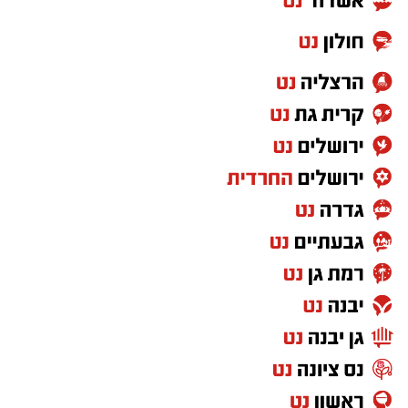
איכותי גם בתנאים המאתגרים ביותר
.
בטקס חגיגי שנערך במרכז הרפואי האוניברסיטאי
סורוקה מקבוצת כללית, צוין שובה של מחלקה
פנימית ב' למשכנה הקבוע, לאחר תקופה ממושכת
שבה פעלה במתחם התת קרקעי הממוגן. אתמול
הושלמה העברת המטופלים והציוד, והמחלקה שבה
לפעילות מלאה במבנה המחודש.
עם פתיחת מבצע "עם כלביא" בשנה שעברה,
כחלק מהיערכות מוקדמת של סורוקה להבטחת
רצף טיפולי גם בתנאי חירום, הועברו כלל
המחלקות הפנימיות למתחם התת קרקעי. ימים
ספורים לאחר מכן פגע טיל איראני בבניין הכירורגי
הצפוני, וגרם לנזקים משמעותיים גם לבניין
המחלקות הפנימיות. בין היתר נפגעו מערכות
חיוניות ובהן תשתיות הגזים הרפואיים, אספקת