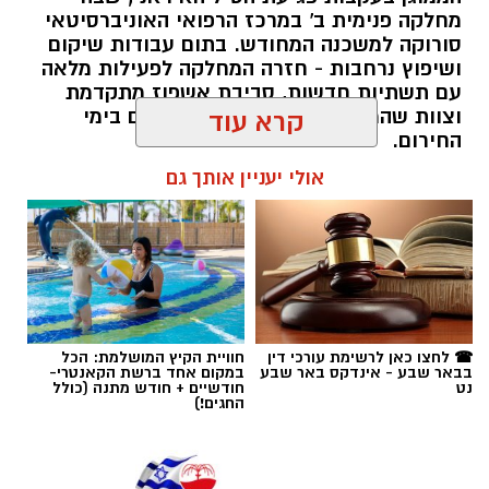
מחלקה פנימית ב' במרכז הרפואי האוניברסיטאי
סורוקה למשכנה המחודש. בתום עבודות שיקום
ושיפוץ נרחבות - חזרה המחלקה לפעילות מלאה
עם תשתיות חדשות, סביבת אשפוז מתקדמת
וצוות שהמשיך להעניק טיפול מסור גם בימי
קרא עוד
החירום.
אולי יעניין אותך גם
שרון דינר / 20:27 04.08.26
תגים:
באר שבע נט
,
בית החולים סורוקה
☎ לחצו כאן לרשימת עורכי דין
חוויית הקיץ המושלמת: הכל
בבאר שבע - אינדקס באר שבע
במקום אחד ברשת הקאנטרי-
נט
חודשיים + חודש מתנה (כולל
החגים!)