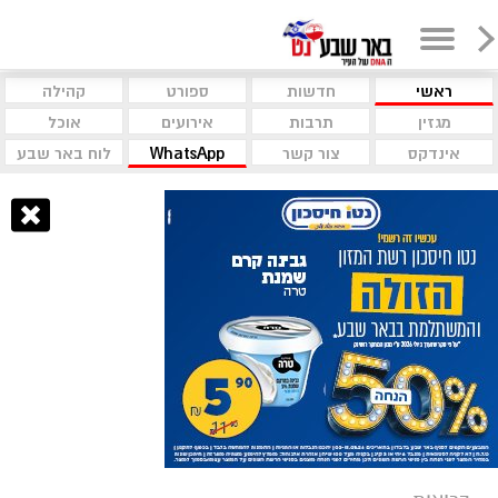
ראשי
חדשות
ספורט
קהילה
מגזין
תרבות
אירועים
אוכל
אינדקס
צור קשר
WhatsApp
לוח באר שבע