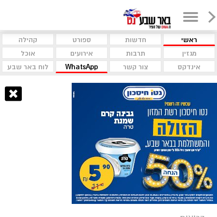
ראשי
חדשות
ספורט
קהילה
מגזין
תרבות
אירועים
אוכל
אינדקס
צור קשר
WhatsApp
לוח באר שבע