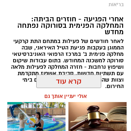
בריאות
אחרי הפגיעה - חוזרים הביתה:
המחלקה הפנימית בסורוקה נפתחה
מחדש
לאחר חודשים של פעילות במתחם התת קרקעי
הממוגן בעקבות פגיעת הטיל האיראני, שבה
מחלקה פנימית ב' במרכז הרפואי האוניברסיטאי
סורוקה למשכנה המחודש. בתום עבודות שיקום
ושיפוץ נרחבות - חזרה המחלקה לפעילות מלאה
עם תשתיות חדשות, סביבת אשפוז מתקדמת
וצוות שהמשיך להעניק טיפול מסור גם בימי
קרא עוד
החירום.
אולי יעניין אותך גם
שרון דינר / 20:27 04.08.26