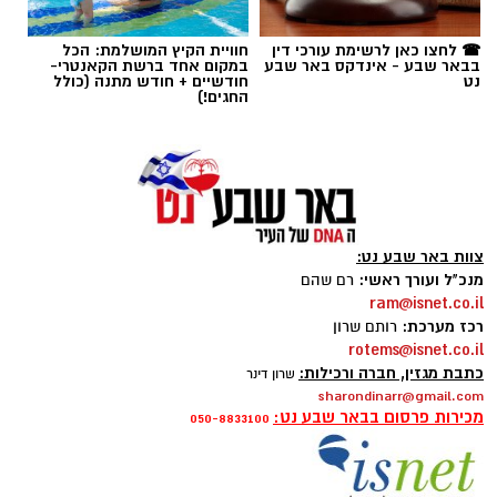
תגים:
באר שבע נט
,
בית החולים סורוקה
☎ לחצו כאן לרשימת עורכי דין
חוויית הקיץ המושלמת: הכל
בבאר שבע - אינדקס באר שבע
במקום אחד ברשת הקאנטרי-
נט
חודשיים + חודש מתנה (כולל
החגים!)
צוות באר שבע נט:
מנכ"ל ועורך ראשי:
רם שהם
ram@isnet.co.il
רכז מערכת:
רותם שרון
rotems@isnet.co.il
כתבת מגזין, חברה ורכילות:
שרון דינר
sharondinarr@gmail.com
צילום: דוברות סורוקה
מכירות פרסום בבאר שבע נט:
050-8833100
המחלקה, שפעלה במתחם החירום במהלך מבצעי