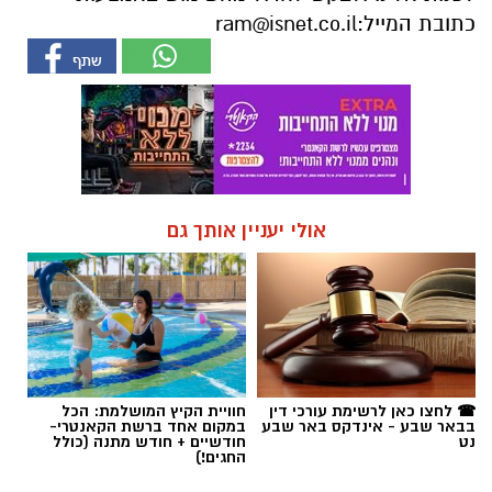
כתובת המייל:
ram@isnet.co.il
אולי יעניין אותך גם
☎ לחצו כאן לרשימת עורכי דין
חוויית הקיץ המושלמת: הכל
בבאר שבע - אינדקס באר שבע
במקום אחד ברשת הקאנטרי-
נט
חודשיים + חודש מתנה (כולל
החגים!)