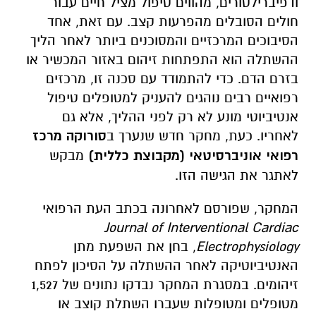
ודפיברילטורים, מהווים טיפול מציל חיים עבור
חולים הסובלים מהפרעות קצב. עם זאת, אחד
הסיבוכים המרכזיים והמסוכנים ביותר לאחר הליך
ההשתלה הוא התפתחות זיהום באזור המכשיר או
בזרם הדם. כדי להתמודד עם סכנה זו, מרכזים
רפואיים רבים נוהגים להעניק למטופלים טיפול
אנטיביוטי מונע לא רק לפני ההליך, אלא גם
לאחריו. כעת, מחקר חדש שנערך ב
סורוקה מרכז
רפואי אוניברסיטאי (מקבוצת כללית)
מבקש
לאתגר את הגישה הזו.
המחקר, שפורסם לאחרונה בכתב העת הרפואי
Journal of Interventional Cardiac
Electrophysiology
, בחן את השפעת מתן
האנטיביוטיקה לאחר ההשתלה על הסיכון לפתח
זיהומים. במסגרת המחקר נבדקו נתונים של 1,527
מטופלים ומטופלות שעברו השתלת קוצב או