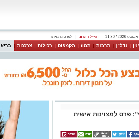
|
המייל האדום
|
לפרסום באתר
זין
נדל"ן
תרבות
תמוז
הקמפוס
רכילות
צרכנות
בריאו
: פרס למצוינות אישית