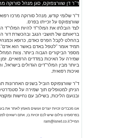
ד"ר דן שוורצפוקס, סגן מנהל סורוקה מרכ
ד"ר שלומי קודש, מנהל סורוקה מרכז רפואי 
שוורצפוקס על זכייתו בפרס.
לצד הובלתו את המלר"ד להיות המלר"ד הט
בריאותם של תושבי הנגב ובהכשרת דור הע
בהחלט לקבל הפרס כאדם, כרופא וכמנהל 
תמיד אומר "לטפל באדם באשר הוא אדם". 
מספר הביקורים הגבוה ביותר. צוות המחלק
שמירה על האיכות במדדים הרפואיים. זמן
ביותר מבין המלר"דים הגדולים בישראל, ו
ואיכות רפואית.
ד"ר שוורצפוקס הוביל בשנים האחרונות ת
הניתן למטופלים תוך שמירה על סטנדרטים 
ובנועם הליכות, בשילוב עם נחישות ומקצוע
אנו מכבדים זכויות יוצרים ועושים מאמץ לאתר את בעלי
בפרסומינו צילום שיש לכם זכויות בו, אתם רשאים לפ
המייל:
ram@isnet.co.il