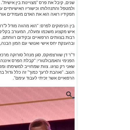
שנים, קיבל את פרס "מצויינות בין אישית". 
ולמטפל והתנהלותו וכישוריו האישיותיים ע
תפקידיו רואה הוא את האדם מעמידים אותו
בין הנימוקים לפרס: "הוא מהווה מודל ל"ר
איש מקצוע משכמו ומעלה, המעורב בקלינ
רבות בצוותים הרפואיים ובקידום רווחתם, 
ובהענקת יחס אישי ואנושי עם המון הבנה, 
ד"ר דן שוורצפוקס, סגן מנהל סורוקה מרכז
הפנימי והאמבולטורי: "קבלת הפרס איננה 
שאני רק נציגו. צוות שמחוייב למשימתו ומ
הנגב. "ואהבת לרעך כמוך" זה כלל גדול בת
הרפואיים אשר זכיתי לעבוד עימם".