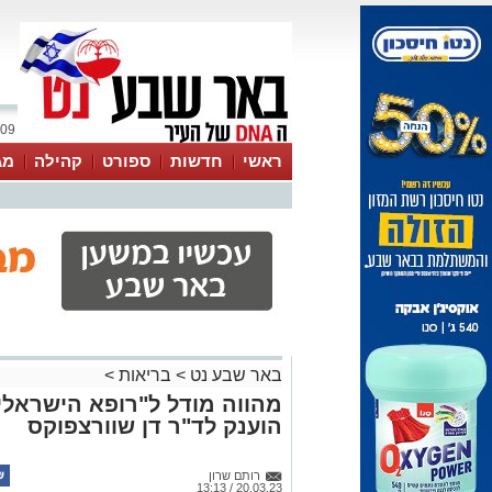
09 אוגוסט 2026 / 11:30
ראשי
חדשות
ספורט
קהילה
מג
עסקים
טיפים והמלצות
באר שבע נט
>
בריאות
>
מהווה מודל ל"רופא הישראלי"
הוענק לד"ר דן שוורצפוקס
רותם שרון
20.03.23 / 13:13