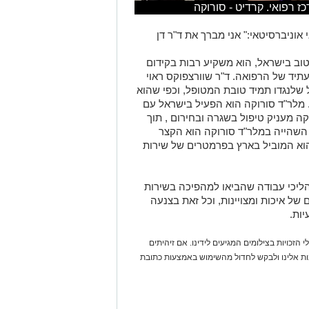
ז רפואי. קרדיט - סורוקה
אוניברסיטאי:" אני מברך את ד"ר דן
וב בישראל, הוא משקיע רבות בקידום
תיד של הרפואה. ד"ר שוורצפוקס ראוי
שלנגדו תמיד טובת המטופל, וכפי שהוא
מלר"ד סורוקה הוא הפעיל בישראל עם
ה מעניק טיפול בשגרה ובחירום , תוך
 השהייה במלר"ד סורוקה הוא הקצר
הוא המוביל בארץ בפרמטרים של שירות
הליכי עבודה שהביאו למהפיכה בשירות
של איכות ומצויינות, וכל זאת בצנעה
יות.
 הזכויות בצילומים המגיעים לידינו. אם זיהיתים
נות אלינו ולבקש לחדול מהשימוש באמצעות כתובת