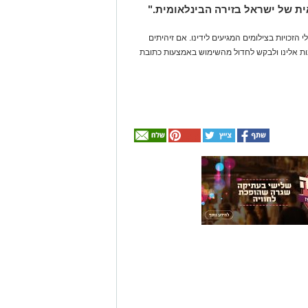
ת של ישראל בזירה הבינלאומית."
 הזכויות בצילומים המגיעים לידינו. אם זיהיתים
נות אלינו ולבקש לחדול מהשימוש באמצעות כתובת
אולי
יעניין
אותך
גם
☎ לחצו כאן לרשימת
חוויית הקיץ המושלמת:
עורכי דין בבאר שבע -
הכל במקום אחד ברשת
הקאנטרי- חודשיים +
אינדקס באר שבע נט
חודש מתנה (כולל
החגים!)