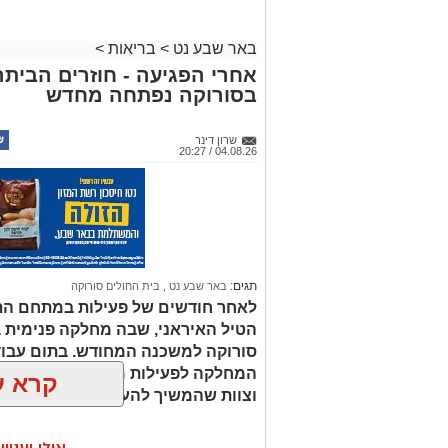
באר שבע נט
>
בריאות
>
אחרי הפגיעה - חוזרים הבית
בסורוקה נפתחה מחדש
שרון דינר
04.08.26 / 20:27
תגים:
באר שבע נט
,
בית החולים סורוקה
לאחר חודשים של פעילות במתחם הת
הטיל האיראני, שבה מחלקה פנימית ב
סורוקה למשכנה המחודש. בתום עבודו
המחלקה לפעילות מלאה עם תשתיות 
קרא ע
וצוות שהמשיך להעניק טיפול מסור גם