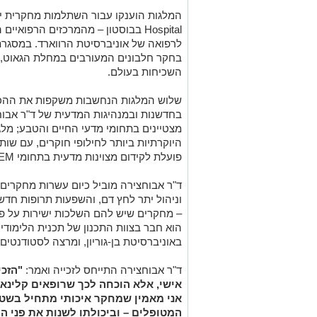
Hospital בבוסטון – מהמרכזים הרפוא
לרפואה של אוניברסיטת הרווארד. במסגר
בחקר חלבונים המעורבים במחלת הגאוט,
השכיחות בעולם.
שלוש המלגות הנחשבות משקפות את ההכרה
בחדשנות ובמנהיגות המדעית של ד"ר אבוח
מצטיינים בתחומי מדעי החיים והטבע; מלג
פועלת לקידום מצוינות מדעית בתחומי STEM בין ישראל לארצות הברית.
ד"ר אבוחצירה מוביל כיום עשרות מחקרים 
וניהול יתר לחץ דם, והשפעות תרופות חדשו
– מחקרים שיש להם השלכות ישירות על פר
הוא חבר בצוות התכנון של תכנית הלימו
באוניברסיטת בן-גוריון, ומרצה לסטודנטים 
ד"ר אבוחצירה התייחס לזכייה ואמר:
"הזכי
אישי, אלא הוכחה לכך שרופאים קלינא
אני מאמין שמחקר איכותי מתחיל בשט
המטופלים – וביכולתו לשנות את פני הר