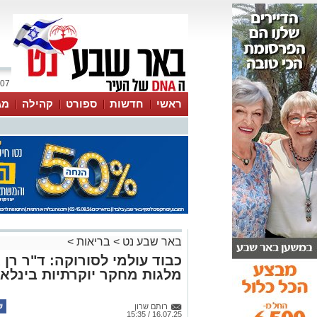
07 אוגוסט 2026 / 08:40
ראשי
חדשות
ספורט
קהילה
מג
עסקים
טיפים והמלצות
באר שבע נט
>
בריאות
>
כבוד עולמי לסורוקה: ד"ר רן
מלגות מחקר יוקרתיות בינלאו
רותם שרון
16.07.25 / 15:35