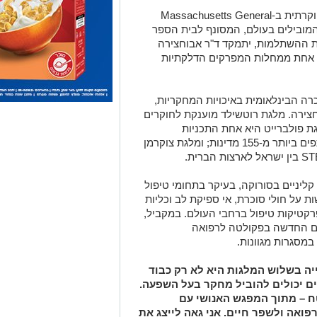
המלגות הוענקו עבור השתלמות מחקרית יוקרתית ב-Massachusetts General
יים המובילים בעולם, המסונף לבית הספר
ת ההשתלמות, יתמקד ד"ר אבוחצירה
 אחת ממחלות המפרקים הדלקתיות
 הבינלאומית באיכויות המחקריות,
צירה. מלגת רוטשילד מוענקת לחוקרים
ת פולברייט היא אחת התכניות
היוקרתיות ביותר לחילופי חוקרים, עם שותפים ביותר מ-155 מדינות; ומלגת צוקרמן
קליניים בסורוקה, בעיקר בתחומי טיפול
ת על חולי סוכרת, אי ספיקת לב וכליות
קטיקות טיפול ברחבי העולם. במקביל,
דים החדשה בפקולטה לרפואה
במסגרות מגוונות.
יה בשלוש המלגות היא לא רק כבוד
ים יכולים להוביל מחקר בעל השפעה.
ח – מתוך המפגש האנושי עם
פואה ולשפר חיים. אני גאה לייצג את