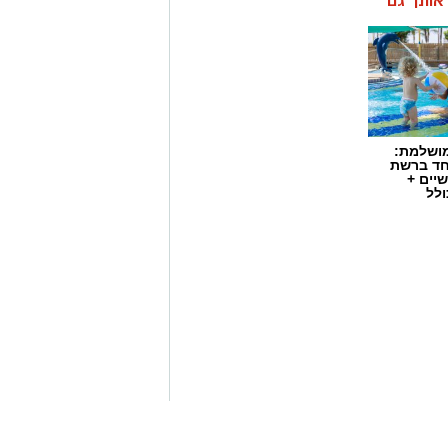
ן אותך גם
מושלמת:
חד ברשת
יים +
ולל
חירום במהלך מבצעי