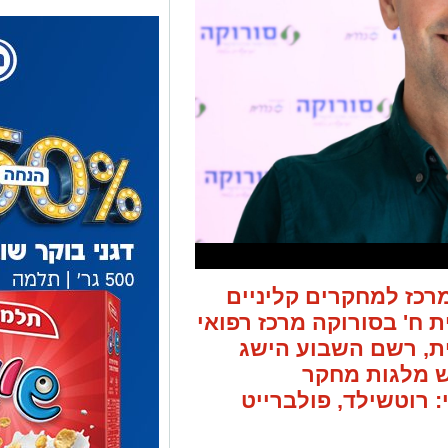
רכז למחקרים קליניים
 ח' בסורוקה מרכז רפואי
ת, רשם השבוע הישג
ש מלגות מחקר
רוטשילד, פולברייט