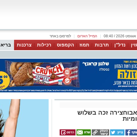
|
המייל האדום
|
לפרסום באתר
זין
נדל"ן
תרבות
תמוז
הקמפוס
רכילות
צרכנות
בריאו
 אבוחצירה זכה בשלוש
מיות