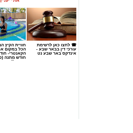
אולי יעניי
☎ לחצו כאן לרשימת
חוויית הקיץ ה
עורכי דין בבאר שבע -
הכל במקום א
אינדקס באר שבע נט
הקאנטרי- חודש
חודש מתנה (כ
החגים!)
צילום: דוברות סורוקה
המחלקה, שפעלה במתחם ה