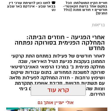
חוויית הקיץ המושלמת: הכל
☎ לחצו כאן לרשימת עורכי דין
במקום אחד ברשת הקאנטרי-
בבאר שבע - אינדקס באר שבע
חודשיים + חודש מתנה (כולל
נט
החגים!)
בריאות
אחרי הפגיעה - חוזרים הביתה:
המחלקה הפנימית בסורוקה נפתחה
מחדש
לאחר חודשים של פעילות במתחם התת קרקעי
הממוגן בעקבות פגיעת הטיל האיראני, שבה
מחלקה פנימית ב' במרכז הרפואי האוניברסיטאי
סורוקה למשכנה המחודש. בתום עבודות שיקום
ושיפוץ נרחבות - חזרה המחלקה לפעילות מלאה
עם תשתיות חדשות, סביבת אשפוז מתקדמת
וצוות שהמשיך להעניק טיפול מסור גם בימי
קרא עוד
החירום.
אולי יעניין אותך גם
שרון דינר / 20:27 04.08.26