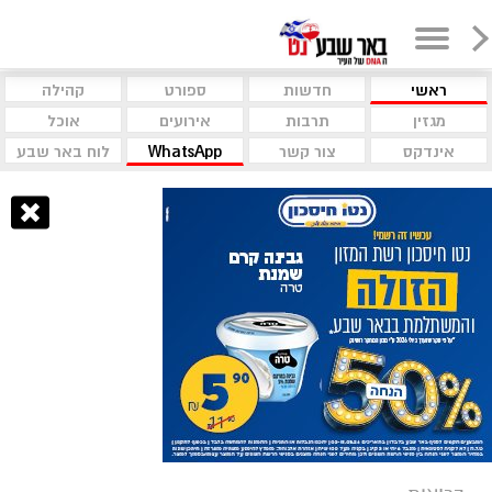
ראשי
חדשות
ספורט
קהילה
מגזין
תרבות
אירועים
אוכל
אינדקס
צור קשר
WhatsApp
לוח באר שבע