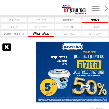
ראשי
חדשות
ספורט
קהילה
מגזין
תרבות
אירועים
אוכל
אינדקס
צור קשר
WhatsApp
לוח באר שבע