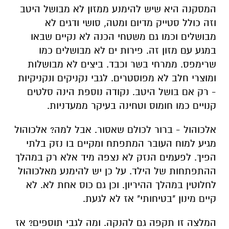
המסקנה היא שיש להימנע ממזון לא מבושל היטב
וזה כולל סטייק מדיום ומטה, סושי ודגים לא
מבושלים וכמו גם משטחי הכנה לא נקיים שבאו
במגע עם מזון זה. פירות ים לא מבושלים כמו
שרימפס. ממרחי בשר וכבד. ביצים לא מבושלות
ומוצרי חלב לא מפוסטרים. לגבי נקניקים ונקניקיות
- רק אם בושל היטב. נקודה נוספת הינה סלטים
קנויים כמו חומוס וטחינה בעיקר ממעדניות.
אלכוהול - ברור לכולם שאסור. אבל למה? אלכוהול
מגיע למוח העובר המתפתח ומקיים בו נזק בלתי
הפיך. לפעמים הנזק לא נצפה מיד אלא רק במהלך
ההתפתחות של הילד. על כן יש להימנע מאלכוהול
לחלוטין במהלך ההיריון. וכן גם כוס אחת לא. לא
קיים מינון "בטיחותי" אז לא לגעת.
המלצה זו תקפה גם להנקה. ומה לגבי תוספים? אז