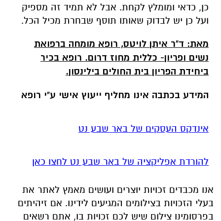
כן, כדאי ומומלץ לקחת. אבל לא תמיד זה מספיק
ועל כן יש לבדוק שאותו תוסף שבחרת מכיל הכל.
מאת: ד
"
ר איתן לויטס, רופא מומחה ברפואת
נשים ופריון-
כללית מחוז דרום
.
רופא בכיר
ביחידת הפריון בית החולים בילינסון
.
המידע בכתבה אינו מחליף ייעוץ אישי ע"י רופא
אינדקס העסקים של באר שבע נט
להורדת אפליקציה של באר שבע נט לחצו כאן
אנו מכבדים זכויות יוצרים ועושים מאמץ לאתר את
בעלי הזכויות בצילומים המגיעים לידינו. אם זיהיתים
בפרסומינו צילום שיש לכם זכויות בו, אתם רשאים