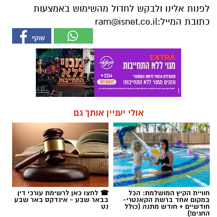
לפנות אלינו ולבקש לחדול מהשימוש באמצעות
כתובת המייל:
ram@isnet.co.il
אולי יעניין אותך גם
חוויית הקיץ המושלמת: הכל
☎ לחצו כאן לרשימת עורכי דין
במקום אחד ברשת הקאנטרי-
בבאר שבע - אינדקס באר שבע
חודשיים + חודש מתנה (כולל
נט
החגים!)