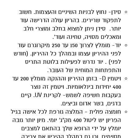
סידן- נחוץ לבניות השיניים והעצמות. חשוב
לתפקוד שרירים. בהריון עולה הדרישה עוד
יותר. סידן ניתן למצוא בחלב ומוצרי חלב
ומאכלים מסויה, טחינה ועוד'.
יוד- מומלץ לצרוך 150 עד 250 מיקרוגרם עוד
לפני ההיריון עצמו ובמהלך כל ההיריון. (חודש
לפני) . יוד נדרש לפעילות בלוטת התריס
והתפתחות המוחית של העובר.
ויטמין D- בזמן ההיריון וההנקה מומלץ 200 עד
400 יחידות בינלאומיות. ויטמין זה נוצר
בעקבות חשיפה לשמש- לקרינת UV. קיים
בדגים, בשר אדום וביצים.
חומצה פולית - המלצה גורפת לכל אישה בגיל
הפריון יש ליטול 400 מק"ג' יומי. מיון יותר גובה
יומלץ על ידי הרופא שלך בהתאם למצבים
מסוימים. וכן גם במהלך ההיריון את צריכה