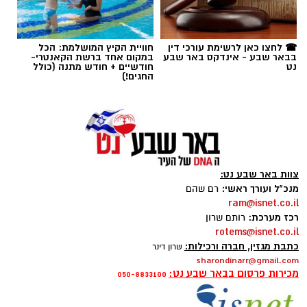
תגים:
באר שבע נט
,
בית החולים סורוקה
☎ לחצו כאן לרשימת עורכי דין
חוויית הקיץ המושלמת: הכל
בבאר שבע - אינדקס באר שבע
במקום אחד ברשת הקאנטרי-
נט
חודשיים + חודש מתנה (כולל
החגים!)
צוות באר שבע נט:
מנכ"ל ועורך ראשי:
רם שהם
ram@isnet.co.il
רכז מערכת:
רותם שרון
rotems@isnet.co.il
כתבת מגזין, חברה ורכילות:
שרון דינר
sharondinarr@gmail.com
צילום: דוברות סורוקה
מכירות פרסום בבאר שבע נט:
050-8833100