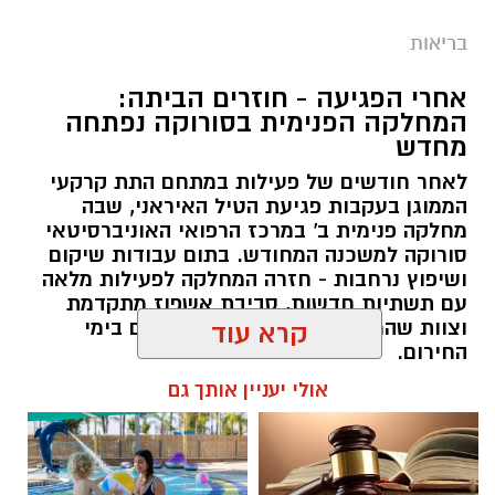
בריאות
אחרי הפגיעה - חוזרים הביתה:
המחלקה הפנימית בסורוקה נפתחה
מחדש
לאחר חודשים של פעילות במתחם התת קרקעי
הממוגן בעקבות פגיעת הטיל האיראני, שבה
מחלקה פנימית ב' במרכז הרפואי האוניברסיטאי
סורוקה למשכנה המחודש. בתום עבודות שיקום
ושיפוץ נרחבות - חזרה המחלקה לפעילות מלאה
עם תשתיות חדשות, סביבת אשפוז מתקדמת
וצוות שהמשיך להעניק טיפול מסור גם בימי
קרא עוד
החירום.
אולי יעניין אותך גם
שרון דינר / 20:27 04.08.26