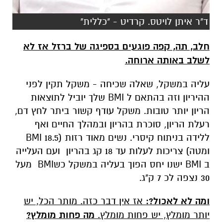
ד"ר איתן לויטס. קרדיט - "כללית"
חלב, תה, קפה פוגעים בספיגה של ברזל אז לא
לשלב באותה ארוחה.
עליה במשקל, שאלה שכיחה - משקל תקין לפני
ההיריון וזה בהתאם ל BMI שלך יוביל לתוצאות
הריון יותר טובות. משקל עודף קשור ביתר לחץ דם,
רעלת הריון, סוכרת בהריון ובמהלך החיים ואף
ללידה בניתוח קיסרי. נשים מאוד רזות (BMI 18.5
ומטה) צריכות לעלות עד 18 קג בהריון ועם העלייה
ב BMI ישנו יחס הפוך בעליה במשקל כשBMI מעל
30 נצפה לכ 7 ק"ג.
ומה לא לאכול?:
אז אין דבר כזה. מותר הכל, יש
יותר מומלץ, יש פחות מומלץ.
מה פחות מומלץ?