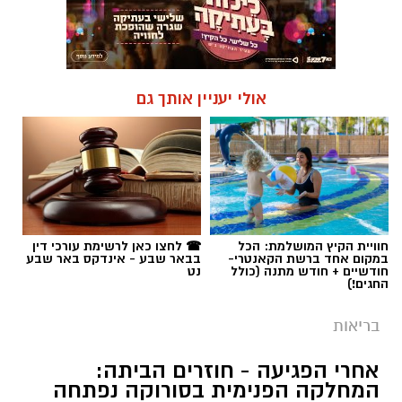
אולי יעניין אותך גם
חוויית הקיץ המושלמת: הכל
☎ לחצו כאן לרשימת עורכי דין
במקום אחד ברשת הקאנטרי-
בבאר שבע - אינדקס באר שבע
חודשיים + חודש מתנה (כולל
נט
החגים!)
בריאות
אחרי הפגיעה - חוזרים הביתה:
המחלקה הפנימית בסורוקה נפתחה
מחדש
לאחר חודשים של פעילות במתחם התת קרקעי
הממוגן בעקבות פגיעת הטיל האיראני, שבה
מחלקה פנימית ב' במרכז הרפואי האוניברסיטאי