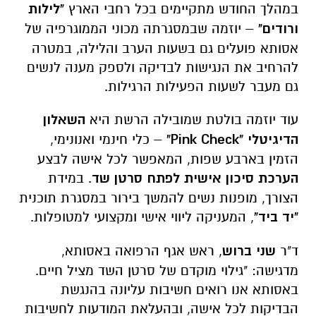
גם מעבר לשעות הפעילות הרגילות.
עוד יוזמה בולטת שמובילה הרשת היא
השאלון
הדיגיטלי "Pink Check"
– כלי חינמי ואנונימי,
הזמין בארבע שפות, המאפשר לכל אישה לבצע
הערכת סיכון אישית לפתח סרטן שד
. במידת
הצורך, מופנות נשים להמשך בירור במסגרת תוכנית
"יד ביד"
, המעניקה ליווי אישי ומקצועי למטופלות.
ד"ר
שני ברוש
, ראש אגף הרפואה באסותא,
מדגישה: "גילוי מוקדם של סרטן השד מציל חיים.
באסותא אנו רואים חשיבות עליונה בהנגשת
הבדיקות לכל אישה, ובהעלאת המודעות לחשיבות
המעקב והבדיקות התקופתיות. היוזמות שאנו
מובילים נועדו להזכיר שניתן להציל חיים באמצעות
גילוי מוקדם.”