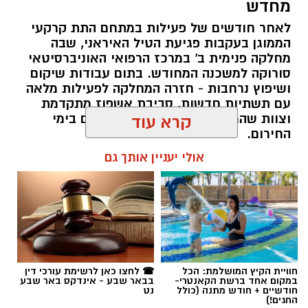
סורוקה למשכנה המחודש. בתום עבודות שיקום
ושיפוץ נרחבות - חזרה המחלקה לפעילות מלאה
עם תשתיות חדשות, סביבת אשפוז מתקדמת
וצוות שהמשיך להעניק טיפול מסור גם בימי
קרא עוד
החירום.
אולי יעניין אותך גם
שרון דינר / 20:27 04.08.26
תגים:
באר שבע נט
,
בית החולים סורוקה
חוויית הקיץ המושלמת: הכל
☎ לחצו כאן לרשימת עורכי דין
במקום אחד ברשת הקאנטרי-
בבאר שבע - אינדקס באר שבע
חודשיים + חודש מתנה (כולל
נט
החגים!)
בריאות
שבוע החדשנות בסורוקה: חוקרים