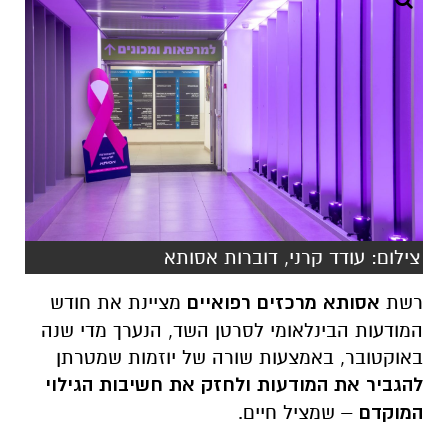
צילום: עודד קרני, דוברות אסותא
רשת
אסותא מרכזים רפואיים
מציינת את חודש
המודעות הבינלאומי לסרטן השד, הנערך מדי שנה
באוקטובר, באמצעות שורה של יוזמות שמטרתן
להגביר את המודעות ולחזק את חשיבות הגילוי
המוקדם
– שמציל חיים.
במהלך החודש מתקיימים בכל רחבי הארץ
"לילות
ורודים"
– יוזמה שבמסגרתה מכוני הממוגרפיה של
אסותא פועלים גם בשעות הערב והלילה, במטרה
להרחיב את הנגישות לבדיקה ולספק מענה לנשים