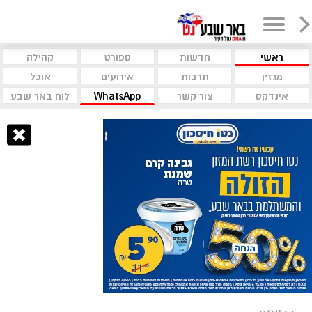
ראשי
חדשות
ספורט
קהילה
מגזין
תרבות
אירועים
אוכל
אינדקס
צור קשר
WhatsApp
לוח באר שבע