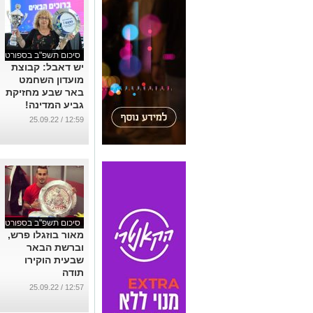
סיכום תשפ"ב בספורט
יש דאבל: קבוצת
מועדון השחמט
באר שבע מחזיקת
גביע המדינה!
...
12:59 / 25.09.22
סיכום תשפ"ב בספורט
מאור בוזגלו פרש,
וברשת הבאר
שבעית הוקירו
תודה
...
12:57 / 25.09.22