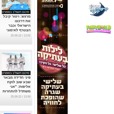
סיכום תשפ"ב בספורט
מרגש: ויטור קיבל
את דרכונו
הישראלי וכבר
הצטרף לאימוני
הנבחרת
13:02 / 25.09.22
...
סיכום תשפ"ב בספורט
פיני חדידה מבאר
שבע שוב לוקח
אליפות: "אני
משתדל להתחרות
בחזקים ביותר"
13:00 / 25.09.22
...