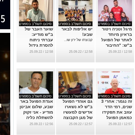
סיכום תשפ"ב בספורט
סיכום תשפ"ב בספורט
סיכום תשפ"ב בספורט
מיגל וטניה ויטור
יש אליפות לבאר
שוער העבר של
בראיון מיוחד
שבע!
ב"ש מודיע:
לאתר של הפועל
עברתי ניתוח
קבוצתו של ירון שו...
ב"ש: "החיבור
להסרת גידול
שאנחנו מרגישים
...
12:58 / 25.09.22
12:58 / 25.09.22
12:58 / 25.09.22
הוא הדבר הטוב
ביותר"
...
סיכום תשפ"ב בספורט
סיכום תשפ"ב בספורט
סיכום תשפ"ב בספורט
זה נגמר: אחרי 3
גם אוהדי הפועל
אגדת הפועל באר
שנים, רמי הדר
ב"ש לא נשארו
שבע, שלום אביטן
עוזב את תפקידו
אדישים למעשיו
מודיע - אני זקוק
כמאמן הפועל
של מגן הקבוצה
להשתלת כליה
ב"ש
...
...
12:56 / 25.09.22
12:57 / 25.09.22
12:57 / 25.09.22
...