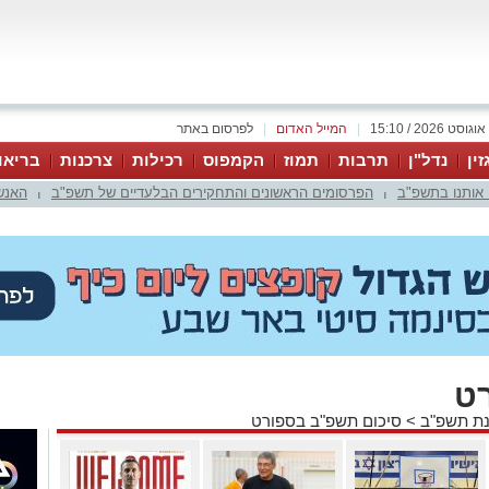
|
המייל האדום
|
לפרסום באתר
זין
נדל"ן
תרבות
תמוז
הקמפוס
רכילות
צרכנות
בריאו
 אותנו בתשפ"ב
הפרסומים הראשונים והתחקירים הבלעדיים של תשפ"ב
האנש
|
|
ט
ת תשפ"ב
>
סיכום תשפ"ב בספורט