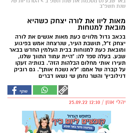
באר שבע נט מסכמת את שנת תשפ"ב
>
הטרגדיות של
שנת תשפ"ב
מאות ליוו את לורה יצחק כשהיא
מובאת למנוחות
בכאב גדול מלווים כעת מאות אנשים את לורה
יצחק ז"ל, תושבת העיר, שנרצחה אמש בפיגוע
ומובאת כעת למנוחות בבית העלמין החדש בבאר
שבע. בעלה ספד לה: "היית עמוד התווך שלנו,
תעירו אותי מחלום הבלהות הזה". בנותיה זעקו
על קברה של אמם: "לא נשכח אותך". גם רוביק
דנילוביץ' והשר נחמן שי נשאו דברים
יהלי אוזן / 12:10 25.09.22