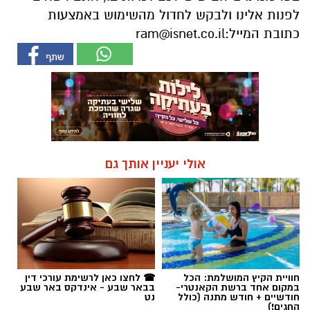
לפנות אלינו ולבקש לחדול מהשימוש באמצעות
כתובת המייל:
ram@isnet.co.il
אולי יעניין אותך גם
חוויית הקיץ המושלמת: הכל
☎ לחצו כאן לרשימת עורכי דין
במקום אחד ברשת הקאנטרי-
בבאר שבע - אינדקס באר שבע
חודשיים + חודש מתנה (כולל
נט
החגים!)