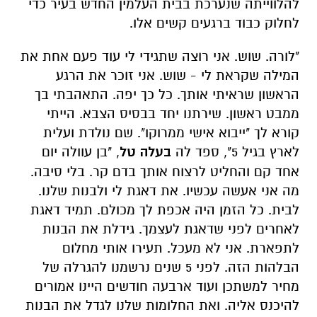
להלווייתה שנערכת בבית העלמין החדש בעיר כדי
לחלוק כבוד ברגעים קשים אלו.
"לורה. שוש. אני רוצה שתגידי לי עוד פעם אחת את
המילה שקראת לי - שוש. אני זוכר את הרגע
הראשון שראיתי אותך. כל כך יפה. התאהבתי בך
ממבט ראשון. שירתנו יחד בבסיס הצבא. הייתי
קורא לך "ייבוא אישי ממרוקו". שם נולדת ועלית
לארץ בגיל 5", ספד לה
בעלה טל
, "בן עוולה יום
אחד קם והחליט לרצוח אותך בדם קר. בלי סיבה.
מה אני אעשה עכשיו. את דאגת לי ולבנות שלנו.
לבית. כל הזמן היה אכפת לך מכולם. תמיד דאגת
לאחרים לפני שדאגת לעצמך. גידלת את הבנות
לתפארת. אני לא מעכל. תעירו אותי מחלום
הבלהות הזה. לפני 5 שנים נרשמנו להגרלה של
מחיר למשתכן ועוד ארבעה חודשים היינו אמורים
להיכנס אליה. ואת החלומות שלנו לגדל את הבנות