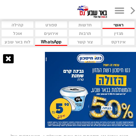
ראשי
חדשות
ספורט
קהילה
מגזין
תרבות
אירועים
אוכל
אינדקס
צור קשר
WhatsApp
לוח באר שבע