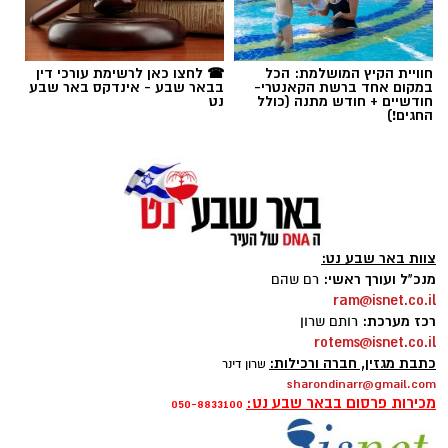
נט
,
מיגל ויטור
חוויית הקיץ המושלמת: הכל
☎ לחצו כאן לרשימת עורכי דין
במקום אחד ברשת הקאנטרי-
בבאר שבע - אינדקס באר שבע
חודשיים + חודש מתנה (כולל
נט
החגים!)
צוות באר שבע נט:
מנכ"ל ועורך ראשי:
רם שהם
ram@isnet.co.il
רכז מערכת:
רותם שרון
rotems@isnet.co.il
יפה לו מדים כחול לבן. קרדיט - ההתאחדות
כתבת מגזין, חברה ורכילות:
שרון דינר
sharondinarr@gmail.com
לכדורגל (תוכן גולשים ע"פ סעיף 27א')
מכירות פרסום בבאר שבע נט:
050-8833100
אחרי 6 שנים בישראל, מאות הופעות, אליפויות,