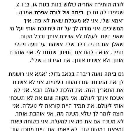
לורה הותירה אחריה שלוש בנות בנות 14, 12 ו-6,
שספדו לה גם כן.
ביתה של לורה אפרת
אמרה:
"אמא שלי. אני לא מעכלת שאת לא פה. איך
ממשיכים. אני מודה לך על זה שחינכת אותי ועל מי
שאני היום. לעולם לא אשכח אותך ובכל מקום
שאלך את תהיה בלב שלי. אשמור על נועה ויהלי
תמיד. אראה להם את החינוך שנתת לי. אני אוהבת
אותך ולא אשכח אותך. את הגיבורה שלי".
גם
ביתה נועה
דיברה בכאב גדול: "אמא אני רושמת
לך את המכתב עם דמעות בעיניים. אני לא אשכח
את התאריך הזה. את הלכת לעולם הבא. אני לא
אשכח אותך לעולם. אני מקווה שגם את לא תשכחי
אותי לעולם. את תמיד היית קוראת לי נועל'ה. אני
רוצה לומר לך שלא משנה מה, אני אוהבת אותך.
לא משנה אם את פה או למעלה. אני בטוחה שאת
נמצאת במקום טוב. לא ייאמן. אם היית מחכה עוד