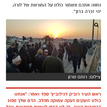
נחווה אתכם ונשמור כולנו על המורשת של לורה.
יהי זכרה ברוך".
צילום: רותם שרון
ראש העיר רוביק דנילוביץ' ספד ואמר: "אנחנו
כולנו זועקים זעקה עמוקה מהלב. הדם שלך ספוג
ברחובות העיר. זה לא הזמן לעשות חשבונות אבל