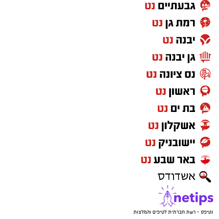
הקבוצה. לנו רק נותר לקוות שהבלם הנהדר הזה,
שנחשב לטוב בליגה בעיניי רבים, יביא לידי ביטוי
את יכולותיו גם במדים הלאומיים.
ויטור עם הדרכון החדש. קרדיט - ההתאחדות
לכדורגל (תוכן גולשים ע"פ סעיף 27א')
נטיפס - רשת חברתית לטיפים והמלצות