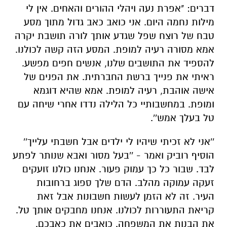
דברים: "אפרת נעה ויהלי ההורים והאחים. אין לי
מילות נחמה היום. אני כואב כאב גדול מתוך מסע
טבח של רוצח שפל שגדע אותך לורה תושבת יקרה
אמא מסורה רעיה למופת. המסע הזה קשה לכולנו.
להספיד את התושבים שלנו, אנשים חפים מפשע.
ראיתי את פנייך ברשת החברתית. את הפנים של
אישה אוהבת, רעיה למופת. אמא שהיא דוגמא
ומופת. במחשבותיי כל הלילה נדדו אחרי שיחה עם
טל בעלך אמש''.
''אני לא זכיתי שיהיו לי ילדים אבל חשבתי עלייך''
הוסיף רוביק ואמר - ''בעל מסור ואבא שנותר לפתע
לבד. שבור כל כך עמוק פעור. אנחנו כולנו זועקים
זעקה עמוקה מהלב. הדם שלך ספוג ברחובות
העיר. זה לא הזמן לעשות חשבונות אבל זאת
קריאת התעוררות לכולנו. אנחנו מחבקים אותך טל.
את הבנות את המשפחה. כואבים את כאבכם.