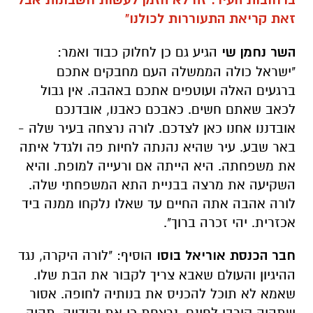
זאת קריאת התעוררות לכולנו"
השר נחמן שי
הגיע גם כן לחלוק כבוד ואמר:
"ישראל כולה הממשלה העם מחבקים אתכם
ברגעים האלה ועוטפים אתכם באהבה. אין גבול
לכאב שאתם חשים. כאבכם כאבנו, אובדנכם
אובדננו אחנו כאן לצדכם. לורה נרצחה בעיר שלה -
באר שבע. עיר שהיא נהנתה לחיות פה ולגדל איתה
את משפחתה. היא הייתה אם ורעייה למופת. והיא
השקיעה את מרצה בבניית התא המשפחתי שלה.
לורה אהבה אתה החיים עד שאלו נלקחו ממנה ביד
אכזרית. יהי זכרה ברוך".
חבר הכנסת אוריאל בוסו
הוסיף: "לורה היקרה, נגד
ההיגיון והעולם שאבא צריך לקבור את הבת שלו.
שאמא לא תוכל להכניס את בנותיה לחופה. אסור
שתהיה קורבן לחינם. נרצחת כי את יהודייה. תהיה