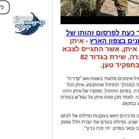
 כעת לפרסום זהותו של
נים בצפון הארץ
- איתן
באר שבע. איתן, אשר התגייס לצבא
בחודש נובמבר בשנה שעברה, שירת בגדוד 82
 אימונים פלוגתי בשטח אש "קדריה"
 כי במהלך התרגיל שהתבצע, איתן ככל
ה. בסיום התרגיל, מפקדו של איתן זיהה
י. לאחר מכן פונה איתן על נגמ"ש בעזרת
ע במקום.
נו מרכינים ראש בעקבות נפילתו של לוחם
ר שבע. נפילתו בטרם עת יוצרת חלל עמוק
ובאר בפרט. יהי זכרו ברוך".