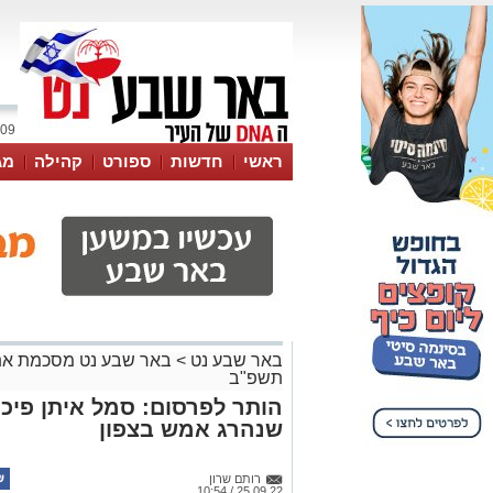
09 אוגוסט 2026 / 15:38
ראשי
חדשות
ספורט
קהילה
מג
עסקים
טיפים והמלצות
באר שבע נט
>
באר שבע נט מסכמת את
תשפ"ב
הותר לפרסום: סמל איתן פיכ
שנהרג אמש בצפון
רותם שרון
25.09.22 / 10:54