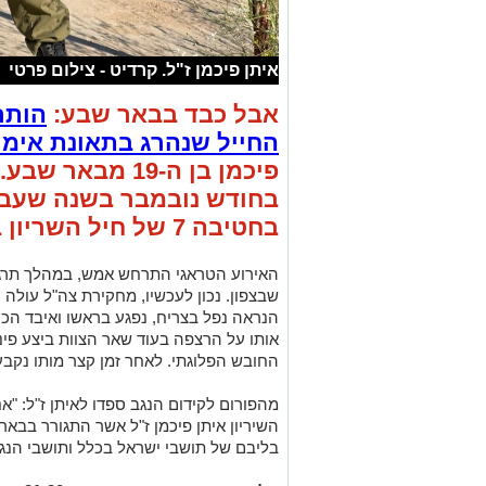
איתן פיכמן ז"ל. קרדיט - צילום פרטי
אבל כבד בבאר שבע:
הותר
החייל שנהרג בתאונת אימו
פיכמן בן ה-19 מ
בחטיבה 7 של חיל השריון בתפקיד טען.
האירוע הטראגי התרחש אמש, במהלך תרגיל
שבצפון. נכון לעכשיו, מחקירת צה"ל עולה
הנראה נפל בצריח, נפגע בראשו ואיבד הכר
אותו על הרצפה בעוד שאר הצוות ביצע פינו
החובש הפלוגתי. לאחר זמן קצר מותו נקב
מהפורום לקידום הנגב ספדו לאיתן ז"ל: "א
השיריון איתן פיכמן ז"ל אשר התגורר בבא
בליבם של תושבי ישראל בכלל ותושבי הנגב 