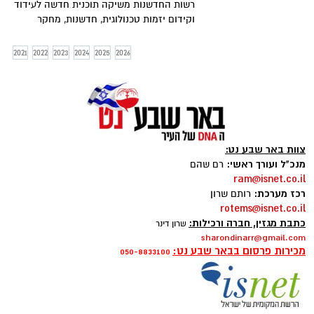
רשות החדשנות משיקה תוכנית חדשה לעידוד
וקידום יזמות טכנולוגית, חדשנות, מחקר
ופיתוח בעיר באר שבע. מטרת התוכנית להפוך
את מרחב באר שבע למטרופולין הייטק בנגב,
2021
2022
2023
2024
2025
2026
ויושקעו בה 25 מיליון שקלים.
צוות באר שבע נט:
מנכ"ל ועורך ראשי:
רם שהם
ram@isnet.co.il
רכז מערכת:
רותם שרון
rotems@isnet.co.il
כתבת מגזין, חברה ורכילות:
שרון דינר
sharondinarr@gmail.com
מכירות פרסום בבאר שבע נט:
050-8833100