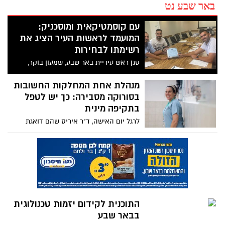
באר שבע נט
עם קוסמטיקאית ומוסכניק:
המועמד לראשות העיר הציג את
רשימתו לבחירות
סגן ראש עיריית באר שבע, שמעון בוקר,
שנפרד מהליכוד וירוץ בראש רשימת ״64
מנדטים למחנה הלאומי״ - הציג הבוקר את
מנהלת אחת המחלקות החשובות
רשימתו לבחירות הקרובות. בין המועמדים
בסורוקה מסבירה: כך יש לטפל
ניתן למצוא את שדרן רדיו דרום לשעבר ויו״ר
בתקיפה מינית
ועד שכונת נחל בקע
לרגל יום האישה, ד"ר איריס שהם דואגת
להזכיר לכולם כי בבית החולים יש מענה גם
למקרים הקשים ביותר
התוכנית לקידום יזמות טכנולוגית
בבאר שבע