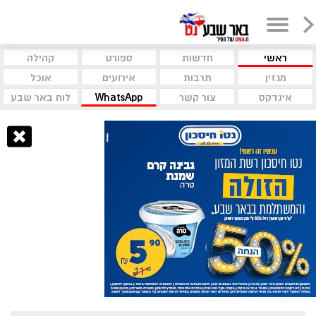
ראשי
חדשות
ספורט
קהילה
מגזין
תרבות
אירועים
אוכל
אינדקס
צור קשר
WhatsApp
לוח באר שבע