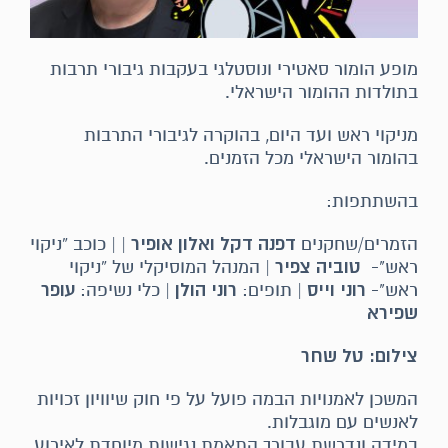
מופע הומור סאטירי ונוסטלגי בעקבות גיבורי תרבות
בתולדות ההומור הישראלי.
מניקוי ראש ועד היום, בהוקרה לגיבורי התרבות
בהומור הישראלי מכל הזמנים.
בהשתתפות:
הזמרים/שחקנים
דפנה דקל ואלון אופיר
| | כוכב “ניקוי
ראש"-
טוביה צפיר
| המנהל המוסיקלי של “ניקוי
ראש"-
רוני וייס
| תופים:
רוני הולן
| כלי נשיפה:
עופר
שפירא
צילום: טל שחר
המשכן לאמנויות הבמה פועל על פי חוק שיוויון זכויות
לאנשים עם מוגבלות.
במידה ונדרשת עבורך התאמת נגישות מיוחדת לאירוע