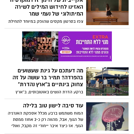
אלף-בית של חינוך זו דמוקרטיה
של צבא ההגנה לתודעה- צפו
מהאבולוציה של כדור הארץ". צפו בתיעוד
האזינו לחידוש המילים לשירה
המיתולוגי של נעמי שמר
צפו בסרטון מקסים שהופק במיוחד לתחילת
שנת הלימודים עם מסר לחזק את צוותי
החינוך ולהזכיר ששנת הלימודים הקרובה
צריכה לעסוק בלימוד ערכים ליברלים,
דמוקרטים והומניסטים ובחינוך לשוויון
וסובלנות. שנת לימודים טובה ומוצלחת גם
לכל התלמידים והתלמידות ולצוותי ההוראה
והחינוך
מה דעתכם על גינת שעשועים
בהפרדה? תמיר בר עושה על זה
צחוק בינתיים ב"ארץ נהדרת"
ברקע הדרת הנשים באוטובוסים, ב"ארץ
נהדרת" של קשת 12 יצרו מערכון שעושה צחוק
מהמצב בכיכובו של תמיר בר שמגלם דמות
עוד סיבה לישון טוב בלילה
של פקח שכל תפקידו לוודא שההפרדה בגן
המוח משתמש ברבע מכלל אספקת האנרגיה
השעשועים ממומשת: "אדם וחווה היו ביחד
של הגוף, אבל, מהווה רק כ-2 אחוז ממסת
בגן וראינו איך זה נגמר. אם היה שם פקח עד
הגוף. אז כיצד איבר ייחודי זה מקבל, ואולי
היום היינו בגן עדן". צפו
יותר חשוב, נפטר, מחומרי מזון חיוניים? מחקר