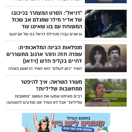
טסייר חוקרת את האתגרים של שימור
ההקפאה האנושית. צפו
"דניאל": הסרט המצמרר בכיכובו
של אדיר מילר שמגלם אב שכול
המשוחח עם בנו שאיננו עוד
14 שנים עברו מנפילת דניאל בנו של אבינעם
שירן בקרב, והאב השכול לא הצליח להביא
את עצמו למחוק את מספר הטלפון של בנו
מנפלאות הבינה המלאכותית:
המת. יום אחד, כשהטלפון החכם הציע לו
עופרה חזה וזוהר ארגוב מתעוררים
להתקשר לדניאל, הוא חשב, "אולי באמת?".
לחיים בקליפ חדש (וידאו)
הרגע הטכנולוגי הקר הפך לסיפור ואז לסרט
השיר "כאן לעולם" הוא השיר הראשון בשפה
קצר שביים נוני גפן בכיכובו של אדיר מילר
העברית שנוצר באמצעות בינה מלאכותית
וששודר בקשת 12. בפוסט שפרסם בפייסבוק,
שלמדה את קולות הזמרים האהובים. צפו
מעורר השראה: איך להיפטר
אדיר מילר משתף: "לעשות סרט כזה זו מצווה
ממחשבות שליליות?
בשבילי!". צפו
רבים מאיתנו שמעו את המושג "מחשבות
שליליות" אבל לא תמיד אנו מודעים להשפעה
ולהשלכות שלהן על חווית החיים שלנו. ובכל
זאת, האם ניתן להיפטר מהן, או שמא יש
עלינו להסתכל בצורה שונה על תהליך
החשיבה שמתנהל בראש שלנו כדי לחיות חיים