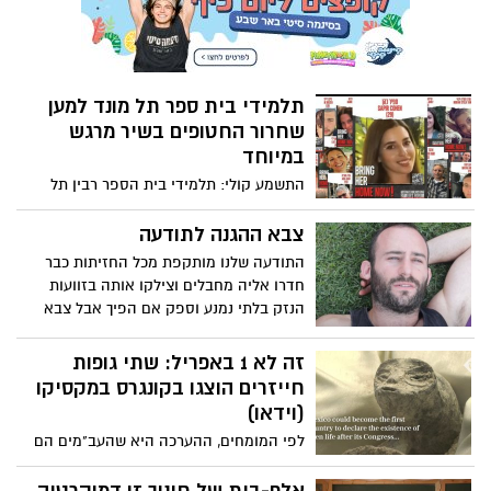
תלמידי בית ספר תל מונד למען
שחרור החטופים בשיר מרגש
במיוחד
התשמע קולי: תלמידי בית הספר רבין תל
מונד בביצוע מרגש לשירה של רחל.
התלמידים, מכיתות ח'-י"ב, הקליטו את השיר
צבא ההגנה לתודעה
במסגרת פרויקט לשחרור החטופים ובמטרה
התודעה שלנו מותקפת מכל החזיתות כבר
להשפיע על דעת הקהל. מוזמנים לצפות
חדרו אליה מחבלים וצילקו אותה בזוועות
ולשתף.
הנזק בלתי נמנע וספק אם הפיך אבל צבא
הגנה לתודעה לא יכול לתת לזה להמשיך הוא
צריך להציב גבולות גזרה לבחון מה נכון שיכנס
זה לא 1 באפריל: שתי גופות
ומה יותר מדי רע התודעה האישית כל כך
חייזרים הוצגו בקונגרס במקסיקו
יקרה אם ניתן לה להזדעזע עוד ועוד ועוד
(וידאו)
ועוד לא נצליח לישון, לא נצליח לעמוד אף
לפי המומחים, ההערכה היא שהעב"מים הם
אחד בעולם לא יכול לשמור על התודעה שלנו
בני 1,000 שנים לפחות. האפולוג המקסיקני
חוץ מעצמינו.זהו צו השעה להתגייסות מלאה
ג'יימה מאוסן: "הדגימות הללו אינן חלק