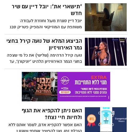
חדש מראה שזה קשור בשינה.
"תישארי את": יובל דיין עם שיר
חדש
יובל דיין סוגרת מעגל וחוזרת לעבודה
משותפת עם המוזיקאי והמפיק פטריק סבג
שהפיק את אלבום הבכורה שלה "לאסוף".
השיר החדש, "תישארי את", שיר הנושא מתוך
הביצוע המלא של נועה קירל בחצי
האלבום הרביעי, מסמן את הכיוון המוזיקלי
גמר האירוויזיון
ואת האוירה החדשנית של האלבום. יובל
נועה קירל הדהימה (שלישי) את כל מי שצפה
קרובה מתמיד עם טקסטים בוגרים יותר
בחצי הגמר האירוויזיון הלהיט "יוניקורן", עד
וחשופים יותר. האזינו לשיר
כדי כך שהיא העפילה לגמר האירוויזיון. צפו
בביצוע הפנומנל:
האם ניתן להקפיא את הגוף
ולחיות חיי נצח?
האם אפשר להקפיא אדם, לשמר אותם ללא
הגבלת זמן, ואז להפשיר אותם? שאנון נ.