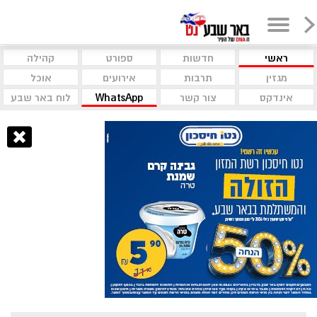
ראשי
חדשות
ספורט
קהילה
מגזין
תרבות
אירועים
אוכל
אינדקס
צור קשר
WhatsApp
לוח באר שבע