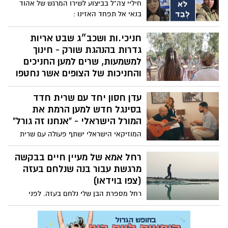
חיליי צה"ל בביצוע לשירו המרגש של אהוד
בנאי אל תפחד האזינו :
חניכי.ות ושכב״ג שבט אריות
גדרות בהנהגת שורק - חינוך
למשמעות, שרים למען החניכים
והחניכות של הצופים אשר נחטפו
חבריי קרוואן הידידות 2023, חניכי.ות ושכב״ג
עדן חסון יחד עם שרית חדד
שבט אריות גדרות בהנהגת שורק - חינוך
למשמעות, שרים למען החניכים והחניכות של
בסינגל חדש למען הרמת את
הצופים אשר נחטפו בשבת השחורה
המורל הישראלי - "אנחנו זה גורל"
המוזיקאי הישראלי ישתף פעולה עם שרית
חדד בסינגל חדש שיצא להרים את המורל
הישראלי בתקופת המלחמה. שרית חדד
רחל אמא של מעיין חיים בבקשה
הודיעה במוצ"ש בחשבון האינסטגרם שלה על
מרגשת עבור בנה שנלחם בעזה
פרסום שיר חדש לצד עדן חסון, שייקרא
(צפו בוידאו)
"אנחנו זה גורל". השיר מצטרף לשורת מפגנים
רחל מספרת הבן שלי נלחם בעזה. לפני
מצד אמנים מוזיקליים מאז תחילת מלחמת
שלקחו להם את הטלפונים הוא ביקש ממני
חרבות ברזל. האזנה נעימה :
רק דבר אחד: "אמא כשניכנס לעזה תדאגי
שיהיה לקליפ שלי 100 אלף צפיות"