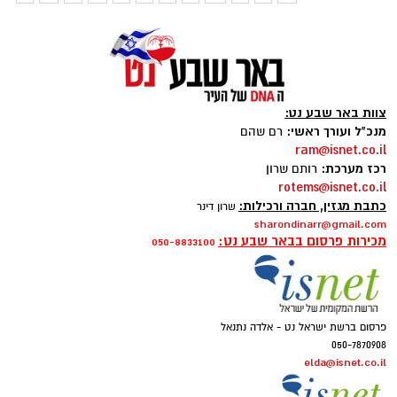
צוות באר שבע נט:
מנכ"ל ועורך ראשי:
רם שהם
ram@isnet.co.il
רכז מערכת:
רותם שרון
rotems@isnet.co.il
כתבת מגזין, חברה ורכילות:
שרון דינר
sharondinarr@gmail.com
מכירות פרסום בבאר שבע נט:
050-8833100
פרסום ברשת ישראל נט - אלדה נתנאל
050-7870908
elda@isnet.co.il