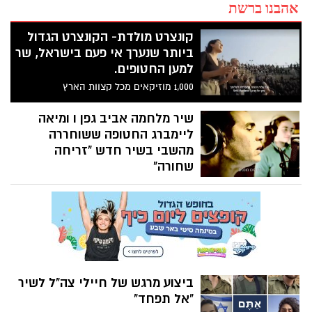
אהבנו ברשת
קונצרט מולדת- הקונצרט הגדול
ביותר שנערך אי פעם בישראל, שר
למען החטופים.
1,000 מוזיקאים מכל קצוות הארץ
באמפיתיאטרון קיסריה ובהשתתפות משפחות
החטופים, בזעקה המונית אל העולם להחזרת
שיר מלחמה אביב גפן ו ומיאה
החטופים הביתה! הפקה: טליה ירום Talya
ליימברג החטופה ששוחררה
Yarom Eventmaker עיבוד מוזיקלי: ערן
מהשבי בשיר חדש "זריחה
מיטלמן Eran Mitelman בימוי: דני קסון ושילו
שחורה"
‏אביב גפן מוציא הבוקר שיר יחד עם ומיאה
ליימברג מוזיקאית בת 17 ששוחררה מהשבי
בעזה לאחר 53 ימים. שניהם מופיעים יחד
בשיר חדש בשם "זריחה שחורה" שמתאר את
ההתמודדות של עם ישראל עם אירועי
המלחמה מאז 7 באוקטובר
ביצוע מרגש של חיילי צה"ל לשיר
"אל תפחד"