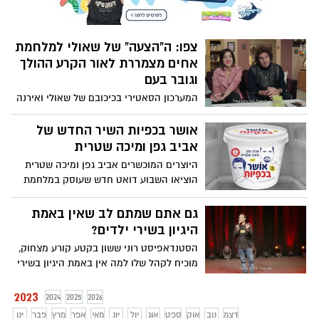
שלווים ומהנים יותר? צפו בדבריו המרתקים
של סדגורו
צפו: ה"הצעה" של שאולי למלחמת
אחים מצמררת לאור הקרע ההולך
וגובר בעם
המערכון הסאטירי בכיכובם של שאולי ואירנה
("ארץ נהדרת") אמנם התפרסם אחרי 4
מערכות בחירות שהתקיימו תוך שנתיים בלבד,
אושר בכפיות השיר החדש של
אבל עכשיו ברקע הקרע ההולך וגובר בעם
אביב גפן ומיכה שטרית
לאור חילוקי הדעות בנוגע לרפורמה
היוצרים המוכשרים אביב גפן ומיכה שטרית
המשפטית – הוא מקבל משמעות מצמררת
הוציאו השבוע דואט חדש שעוסק במלחמת
ועוצמתית הרבה יותר. צפו
ההישרדות היומיומית של האזרח הקטן
במציאות הקשה בישראל. גפן כתב, הלחין,
גם אתם שמתם לב שאין באמת
עיבד והפיק מוזיקלית את השיר. האזינו
היגיון בשירי ילדים?
הסטנדאפיסט רוני ששון בקטע קורע מצחוק,
מוכיח לקהל שלו למה אין באמת היגיון בשירי
הילדים שכולנו גדלנו עליהם. צפו
2023
2024
2025
2026
דצמ
נוב
אוק
ספט
אוג
יול
יונ
מאי
אפר
מרץ
פבר
ינו