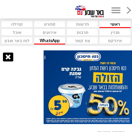
ראשי
חדשות
ספורט
קהילה
מגזין
תרבות
אירועים
אוכל
אינדקס
צור קשר
WhatsApp
לוח באר שבע