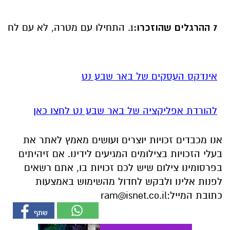
7 ההרגלים שהוזכרו:
1. התחילו עם מטרה, לא עם לחץ:התחילו את היום שלכם בהתאמת המטרה שלכם ולא עם הלחץ החיצוני של מה שצריך לעשות.2. דברו אמונה על פני פחד:בחרו לדבר מילות אמונה ואמונה, במקום להיכנע לפחד, כדי לבנות חשיבה חיובית.3. שלטו בבקרים שלכם:קחו שליטה על הבקרים שלכם כדי לקבוע את הטון לכל היום וטפחו משמעת מחשבתית.4. שמרו על משמעת על פני מוטיבציה:טפחו משמעת, שהיא נוהג עקבי, במקום להסתמך על מוטיבציה חולפת שתניע את פעולותיכם.5. בטלו תירוצים יומיומיים:זהו ובטלו באופן פעיל תירוצים המונעים מכם להתקדם ולהשיג את מטרותיכם.6. הגנו על האנרגיה והמיקוד שלכם:היו מודעים לאנרגיה ולמיקוד שלכם, הגנו עליהם מפני הסחות דעת וכל דבר שמרוקן אותם.7. הרהור, איפוס וחזרה:סיימו את היום שלכם בהרהור כדי ללמוד מהחוויות שלכם, ולאחר מכן איפוס וחזרו על הרגלים אלה למחרת.
אינדקס העסקים של באר שבע נט
להורדת אפליקציה של באר שבע נט לחצו כאן
אנו מכבדים זכויות יוצרים ועושים מאמץ לאתר את
בעלי הזכויות בצילומים המגיעים לידינו. אם זיהיתים
בפרסומינו צילום שיש לכם זכויות בו, אתם רשאים
לפנות אלינו ולבקש לחדול מהשימוש באמצעות
כתובת המייל:
ram@isnet.co.il