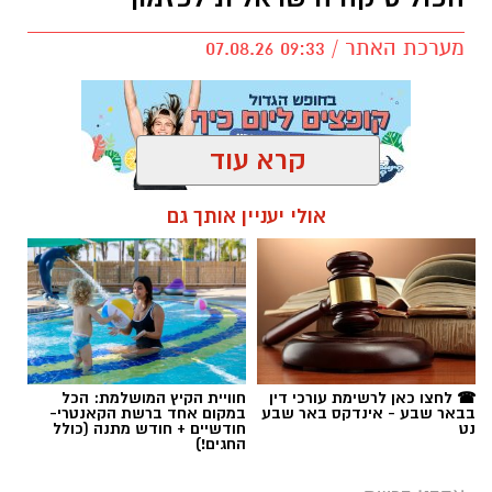
מערכת האתר / 09:33 07.08.26
קרא עוד
תגים:
טקסט פוליטי
,
שירים פוליטיים
,
אמירה
אולי יעניין אותך גם
חברתית
☎ לחצו כאן לרשימת עורכי דין
חוויית הקיץ המושלמת: הכל
בבאר שבע - אינדקס באר שבע
במקום אחד ברשת הקאנטרי-
נט
חודשיים + חודש מתנה (כולל
החגים!)