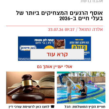
אהבנו ברשת
אוסף הרגעים המצחיקים ביותר של
בעלי חיים ב-2026
אלדה נתנאל / 09:27 23.07.26
קרא עוד
שירים שהפכו את הפוליטיקה הישראלית לפזמון
לא רק בקלפי: 6 שירים שהפכו את הפוליטיקה
תגים:
בעלי חיים
אולי יעניין אותך גם
הישראלית לפזמון
ממערכת הבחירות ועד יוקר המחיה, מהסטיקרים
על המכוניות ועד החלום לברוח ללונדון – הרבה
לפני הרשתות החברתיות, הזמרים כבר ידעו
להגיד את מה שהציבור חושב.
חוויית הקיץ המושלמת: הכל
☎ לחצו כאן לרשימת עורכי דין