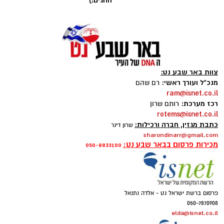
החגים!)
כל הפרטים על נדל"ן בבאר שבע
צוות באר שבע נט:
להורדת אפליקציה של באר שבע נט לחצו כאן
מנכ"ל ועורך ראשי:
רם שהם
ram@isnet.co.il
רכז מערכת:
רותם שרון
אנו מכבדים זכויות יוצרים ועושים מאמץ לאתר את
rotems@isnet.co.il
בעלי הזכויות בצילומים המגיעים לידינו. אם זיהיתים
כתבת מגזין, חברה ורכילות:
שרון דינר
sharondinarr@gmail.com
בפרסומינו צילום שיש לכם זכויות בו, אתם רשאים
מכירות פרסום בבאר שבע נט:
050-8833100
לפנות אלינו ולבקש לחדול מהשימוש באמצעות
כתובת המייל:ram@isnet.co.il
פרסום ברשת ישראל נט - אלדה נתנאל
050-7870908
elda@isnet.co.il