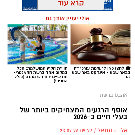
קרא עוד
תגים:
טקסט פוליטי
,
שירים פוליטיים
,
אמירה
אולי יעניין אותך גם
חברתית
☎ לחצו כאן לרשימת עורכי דין
חוויית הקיץ המושלמת: הכל
בבאר שבע - אינדקס באר שבע
במקום אחד ברשת הקאנטרי-
נט
חודשיים + חודש מתנה (כולל
החגים!)
אהבנו ברשת
אוסף הרגעים המצחיקים ביותר של
בעלי חיים ב-2026
אלדה נתנאל / 09:27 23.07.26