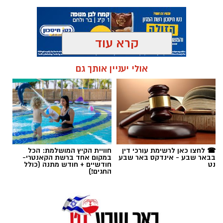
קרא עוד
שירים שהפכו את הפוליטיקה הישראלית לפזמון
לא רק בקלפי: 6 שירים שהפכו את הפוליטיקה
תגים:
בעלי חיים
אולי יעניין אותך גם
הישראלית לפזמון
ממערכת הבחירות ועד יוקר המחיה, מהסטיקרים
על המכוניות ועד החלום לברוח ללונדון – הרבה
לפני הרשתות החברתיות, הזמרים כבר ידעו
להגיד את מה שהציבור חושב.
☎ לחצו כאן לרשימת עורכי דין
חוויית הקיץ המושלמת: הכל
בבאר שבע - אינדקס באר שבע
במקום אחד ברשת הקאנטרי-
נט
חודשיים + חודש מתנה (כולל
"איזו מדינה" – אלי לוזון שיר המחאה המזרחי
החגים!)
הראשון
אם היה שיר שהיה יכול להתנגן ברקע כמעט בכל
מערכת בחירות בישראל, "איזו מדינה" כנראה היה