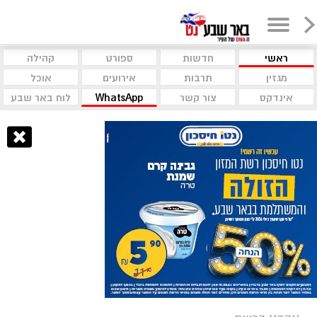
ראשי
חדשות
ספורט
קהילה
מגזין
תרבות
אירועים
אוכל
אינדקס
צור קשר
WhatsApp
לוח באר שבע