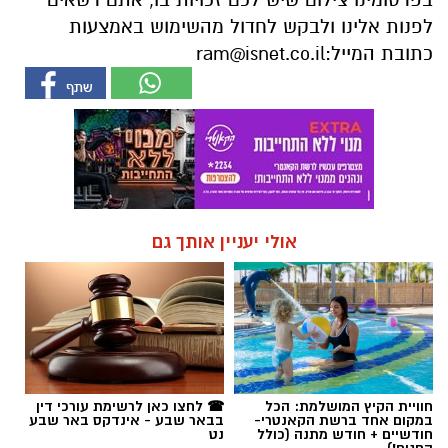
לפנות אלינו ולבקש לחדול מהשימוש באמצעות
כתובת המייל:
ram@isnet.co.il
אולי יעניין אותך גם
חוויית הקיץ המושלמת: הכל
☎ לחצו כאן לרשימת עורכי דין
במקום אחד ברשת הקאנטרי-
בבאר שבע - אינדקס באר שבע
חודשיים + חודש מתנה (כולל
נט