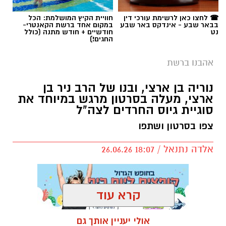
☎ לחצו כאן לרשימת עורכי דין
חוויית הקיץ המושלמת: הכל
בבאר שבע - אינדקס באר שבע
במקום אחד ברשת הקאנטרי-
נט
חודשיים + חודש מתנה (כולל
החגים!)
אהבנו ברשת
נוריה בן ארצי, ובנו של הרב ניר בן
כל הפרטים על נדל"ן בבאר שבע
ארצי, מעלה בסרטון מרגש במיוחד את
סוגיית גיוס החרדים לצה"ל
להורדת אפליקציה של באר שבע נט לחצו כאן
צפו בסרטון ושתפו
אלדה נתנאל / 18:07 26.06.26
אנו מכבדים זכויות יוצרים ועושים מאמץ לאתר את
בעלי הזכויות בצילומים המגיעים לידינו. אם זיהיתים
בפרסומינו צילום שיש לכם זכויות בו, אתם רשאים
לפנות אלינו ולבקש לחדול מהשימוש באמצעות
קרא עוד
כתובת המייל:ram@isnet.co.il
אולי יעניין אותך גם