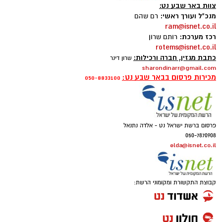
צוות באר שבע נט:
להורדת אפליקציה של באר שבע נט לחצו כאן
מנכ"ל ועורך ראשי:
רם שהם
ram@isnet.co.il
רכז מערכת:
רותם שרון
אנו מכבדים זכויות יוצרים ועושים מאמץ לאתר את
rotems@isnet.co.il
בעלי הזכויות בצילומים המגיעים לידינו. אם זיהיתים
כתבת מגזין, חברה ורכילות:
שרון דינר
sharondinarr@gmail.com
בפרסומינו צילום שיש לכם זכויות בו, אתם רשאים
מכירות פרסום בבאר שבע נט:
050-8833100
לפנות אלינו ולבקש לחדול מהשימוש באמצעות
כתובת המייל:ram@isnet.co.il
פרסום ברשת ישראל נט - אלדה נתנאל
050-7870908
elda@isnet.co.il
קבוצת התקשורת ומקומוני הרשת: