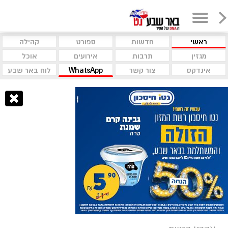
ראשי
חדשות
ספורט
קהילה
מגזין
תרבות
אירועים
אוכל
אינדקס
צור קשר
WhatsApp
לוח באר שבע