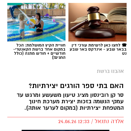
תגים:
נוריה בן ארצי
☎ לחצו כאן לרשימת עורכי דין
חוויית הקיץ המושלמת: הכל
בבאר שבע - אינדקס באר שבע
במקום אחד ברשת הקאנטרי-
נט
חודשיים + חודש מתנה (כולל
החגים!)
אהבנו ברשת
האם בתי ספר הורגים יצירתיות?
סר קן רובינסון מציג טיעון משעשע ומרגש עד
עמקי הנשמה בזכות יצירת מערכת חינוך
המטפחת יצירתיות (במקום לערער אותה).
משרדים למכירה>>>
אלדה נתנאל / 12:33 24.06.26