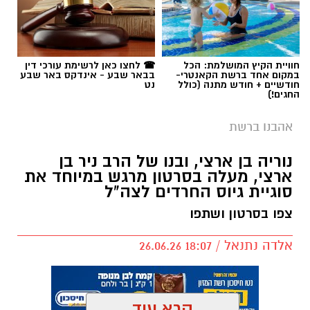
חוויית הקיץ המושלמת: הכל
☎ לחצו כאן לרשימת עורכי דין
במקום אחד ברשת הקאנטרי-
בבאר שבע - אינדקס באר שבע
חודשיים + חודש מתנה (כולל
נט
החגים!)
אהבנו ברשת
נוריה בן ארצי, ובנו של הרב ניר בן
ארצי, מעלה בסרטון מרגש במיוחד את
סוגיית גיוס החרדים לצה"ל
צפו בסרטון ושתפו
כל הפרטים על נדל"ן בבאר שבע
אלדה נתנאל / 18:07 26.06.26
להורדת אפליקציה של באר שבע נט לחצו כאן
קרא עוד