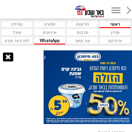
ראשי
חדשות
ספורט
קהילה
מגזין
תרבות
אירועים
אוכל
אינדקס
צור קשר
WhatsApp
לוח באר שבע