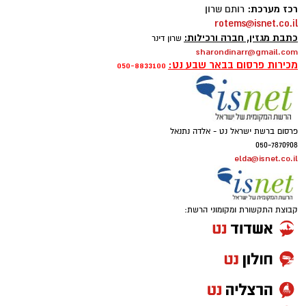
רכז מערכת:
רותם שרון
משרדים למכירה>>>
rotems@isnet.co.il
כתבת מגזין, חברה ורכילות:
שרון דינר
sharondinarr@gmail.com
להורדת אפליקציה של באר שבע נט לחצו כאן
מכירות פרסום בבאר שבע נט:
050-8833100
אנו מכבדים זכויות יוצרים ועושים מאמץ לאתר את
בעלי הזכויות בצילומים המגיעים לידינו. אם זיהיתים
פרסום ברשת ישראל נט - אלדה נתנאל
בפרסומינו צילום שיש לכם זכויות בו, אתם רשאים
050-7870908
לפנות אלינו ולבקש לחדול מהשימוש באמצעות
elda@isnet.co.il
כתובת המייל:ram@isnet.co.il
קבוצת התקשורת ומקומוני הרשת: