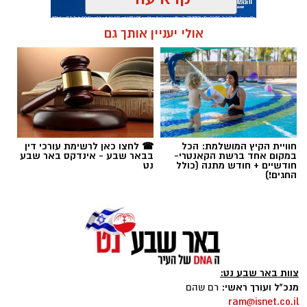
אנו מכבדים זכויות יוצרים ועושים מאמץ לאתר את
בעלי הזכויות בצילומים המגיעים לידינו. אם זיהיתים
אולי יעניין אותך גם
תגים:
נוריה בן ארצי
בפרסומינו צילום שיש לכם זכויות בו, אתם רשאים
לפנות אלינו ולבקש לחדול מהשימוש באמצעות
כתובת המייל:ram@isnet.co.il
חוויית הקיץ המושלמת: הכל
☎ לחצו כאן לרשימת עורכי דין
במקום אחד ברשת הקאנטרי-
בבאר שבע - אינדקס באר שבע
חודשיים + חודש מתנה (כולל
נט
החגים!)
צוות באר שבע נט:
מנכ"ל ועורך ראשי:
רם שהם
ram@isnet.co.il