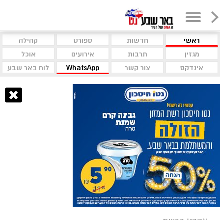
ראשי
חדשות
ספורט
קהילה
מגזין
תרבות
אירועים
אוכל
אינדקס
צור קשר
WhatsApp
לוח באר שבע