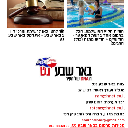
חוויית הקיץ המושלמת: הכל
☎ לחצו כאן לרשימת עורכי דין
במקום אחד ברשת הקאנטרי-
בבאר שבע - אינדקס באר שבע
חודשיים + חודש מתנה (כולל
נט
החגים!)
צוות באר שבע נט:
מנכ"ל ועורך ראשי:
רם שהם
ram@isnet.co.il
כל הפרטים על נדל"ן בבאר שבע
רכז מערכת:
רותם שרון
rotems@isnet.co.il
כתבת מגזין, חברה ורכילות:
שרון דינר
להורדת אפליקציה של באר שבע נט לחצו כאן
sharondinarr@gmail.com
מכירות פרסום בבאר שבע נט:
050-8833100