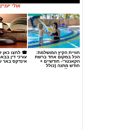
אולי יעניי
אנו מכבדים זכויות יוצרים ועושים מאמץ לאתר את בעלי
חוויית הקיץ המושלמת:
☎ לחצו כאן ל
הכל במקום אחד ברשת
עורכי דין בבא
בפרסומינו צילום שיש לכם זכויות בו, אתם רשאים לפ
הקאנטרי- חודשיים +
אינדקס באר ש
המייל:ram@isnet.co.il
חודש מתנה (כולל
החגים!)
משרדים למכירה>>>