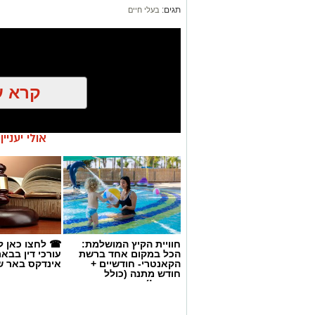
תגים:
בעלי חיים
קרא ע
אולי יעניי
חוויית הקיץ המושלמת:
☎ לחצו כאן ל
הכל במקום אחד ברשת
עורכי דין בבא
הקאנטרי- חודשיים +
אינדקס באר ש
חודש מתנה (כולל
אנו מכבדים זכויות יוצרים ועושים מאמץ לאתר את בעלי
החגים!)
בפרסומינו צילום שיש לכם זכויות בו, אתם רשאים לפ
המייל:ram@isnet.co.il