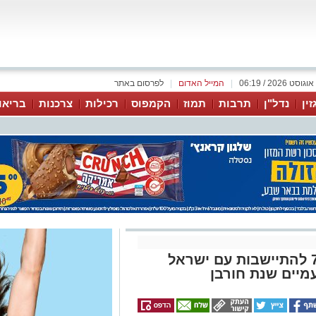
|
המייל האדום
|
לפרסום באתר
זין
נדל"ן
תרבות
תמוז
הקמפוס
רכילות
צרכנות
בריאו
בשל פילוג ושנאה - שנת ה-73 להתיישבות עם ישראל
מיים שנת חורבן