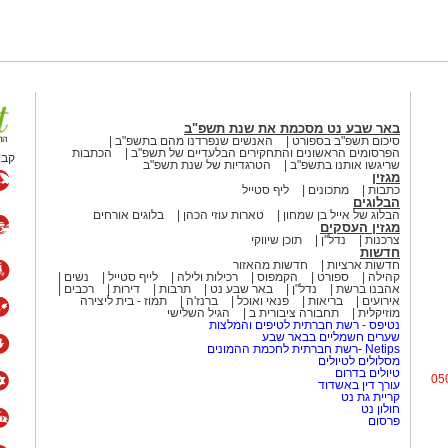
באר שבע נט מסכמת את שנת תשפ"ב
סיכום תשפ"ב בספורט
האנשים שנפרדנו מהם בתשפ"ב
הפרסומים הראשונים והתחקירים הבלעדיים של תשפ"ב
הכתבות
קבו
שריגשו אותנו בתשפ"ב
הטרגדיות של שנת תשפ"ב
מגזין
כתבות
מתכונים
ליף סטייל
הבלוגים
הבלוג של אייל בן שמחון
טארות עוזי הכהן
בלוגים אורחים
מגזין העסקים
צרכנות
נדל"ן
תוכן שיווקי
חדשות
חדשות ארציות
חדשות מהאזור
קהילה
ספורט
הקמפוס
רכילות ולילה
לייף סטייל
נשים
אהבנו ברשת
נדל"ן
באר שבע נט
תרבות
דירות
רכבים
אירועים
בריאות
פנאי ואוכל
ברנז'ה
תמוז - בית ליצירה
מוזיקלית
תחבורה ציבורית ב
הגיל השלישי
נטיפס - רשת חברתית לטיפים והמלצות
שערים חשמליים בבאר שבע
Netips -רשת חברתית לחכמת ההמונים
מסלולים לטיולים
טיולים בדרום
05
עורך דין באשדוד
קריית גת נט
חולון נט
פרסום