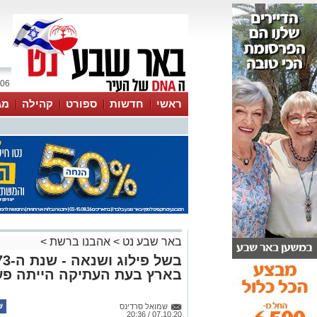
06 אוגוסט 2026 / 06:19
ראשי
חדשות
ספורט
קהילה
מג
עסקים
טיפים והמלצות
באר שבע נט
>
אהבנו ברשת
>
בארץ בעת העתיקה הייתה פע
שמואל סרדינס
07.10.20 / 20:36