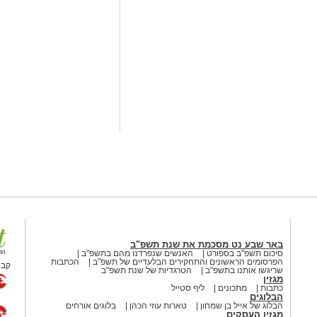
לפזמון
, מהסטיקרים על המכוניות ועד
ני הרשתות החברתיות, הזמרים
חושב.
מחאה המזרחי הראשון
באר שבע נט מסכמת את שנת תשפ"ב
סיכום תשפ"ב בספורט
האנשים שנפרדנו מהם בתשפ"ב
הפרסומים הראשונים והתחקירים הבלעדיים של תשפ"ב
הכתבות
קבו
קע כמעט בכל מערכת בחירות
שריגשו אותנו בתשפ"ב
הטרגדיות של שנת תשפ"ב
מגזין
עמד רציני. אלי לוזון שר על
כתבות
מתכונים
ליף סטייל
הבלוגים
על התחושה שמשהו כאן פשוט לא
הבלוג של אייל בן שמחון
טארות עוזי הכהן
בלוגים אורחים
לות, אבל השאלה שבכותרת?
מגזין העסקים