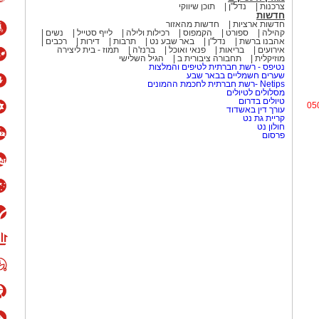
צרכנות
נדל"ן
תוכן שיווקי
חדשות
חדשות ארציות
חדשות מהאזור
קהילה
ספורט
הקמפוס
רכילות ולילה
לייף סטייל
נשים
אהבנו ברשת
נדל"ן
באר שבע נט
תרבות
דירות
רכבים
אירועים
בריאות
פנאי ואוכל
ברנז'ה
תמוז - בית ליצירה
 קלאסיקה משעשעת עם מסר
מוזיקלית
תחבורה ציבורית ב
הגיל השלישי
נטיפס - רשת חברתית לטיפים והמלצות
שערים חשמליים בבאר שבע
Netips -רשת חברתית לחכמת ההמונים
מסלולים לטיולים
טיולים בדרום
05
 שני נושאים שכדאי להרחיק זה
עורך דין באשדוד
קריית גת נט
שיר אהבה פוליטי", בביצוע חנן
חולון נט
פרסום
 דרך עולם השלטון והמשרדים
עת ובעיקר מזכירה לנו שלפעמים
יציה – עם לא מעט משברים בדרך.
יהלום שבכתר
ת, ויש שירים שגורמים לנו
כים למשיח" של שלום חנוך
לכלי והחברתי ועל תחושת
קר המחיה ועל הפערים בחברה,
 קצת יותר מדי משכנע.