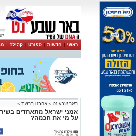
07 אוגוסט 2026 / 21:31
ראשי
חדשות
ספורט
קהילה
מג
עסקים
טיפים והמלצות
באר שבע נט
>
אהבנו ברשת
>
אמני ישראל מתאחדים בשיר ו
על מי את חכמה?
אלדה נתנאל
15.04.20 / 21:43