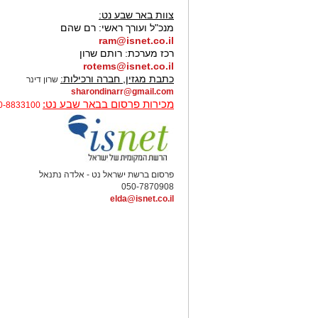
איכשהו היא עדיין נשמעת מוכרת.
צוות באר שבע נט:
מנכ"ל ועורך ראשי:
רם שהם
ram@isnet.co.il
רכז מערכת:
רותם שרון
"שיר אהבה פוליטי" – חנן יובל
rotems@isnet.co.il
רלוונטי
כתבת מגזין, חברה ורכילות:
שרון דינר
sharondinarr@gmail.com
מכירות פרסום בבאר שבע נט:
0-8833100
זוגיות ופוליטיקה אולי נשמעות כמו
מזה, אבל יהונתן גפן חשב אחרת. ב"
יובל, מערכת היחסים מקבלת טיפול
הממשלתיים. התוצאה שנונה, משעש
גם זוגיות יכולה להרגיש כמו קואל
פרסום ברשת ישראל נט - אלדה נתנאל
050-7870908
elda@isnet.co.il
"מחכים למשיח" – שלום חנוך ה
יש שירים שמדברים על תקופה מסוימ
לשאול אם באמת משהו השתנה. "מח
הפך לסמל של ביקורת על המצב הכ
המשבר. גם היום, כשמדברים על יו
השיר מצליח להישמע רלוונטי באופן