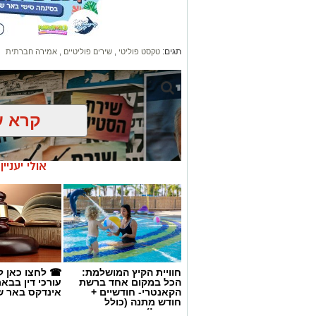
תגים:
טקסט פוליטי
,
שירים פוליטיים
,
אמירה חברתית
קרא ע
אולי יעניי
חוויית הקיץ המושלמת:
☎ לחצו כאן ל
הכל במקום אחד ברשת
עורכי דין בבא
הקאנטרי- חודשיים +
אינדקס באר ש
חודש מתנה (כולל
החגים!)