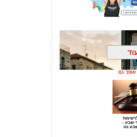
וד
ן אותך גם
רשימת
ר שבע -
בע נט